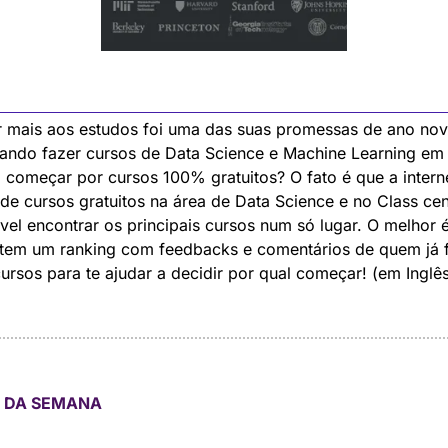
lista com mais de 400 cursos de Data Science 100% FR
r mais aos estudos foi uma das suas promessas de ano nov
jando fazer cursos de Data Science e Machine Learning em
l começar por cursos 100% gratuitos? O fato é que a interne
 de cursos gratuitos na área de Data Science e no Class cent
vel encontrar os principais cursos num só lugar. O melhor é
 tem um ranking com feedbacks e comentários de quem já f
ursos para te ajudar a decidir por qual começar! (em Inglê
 DA SEMANA