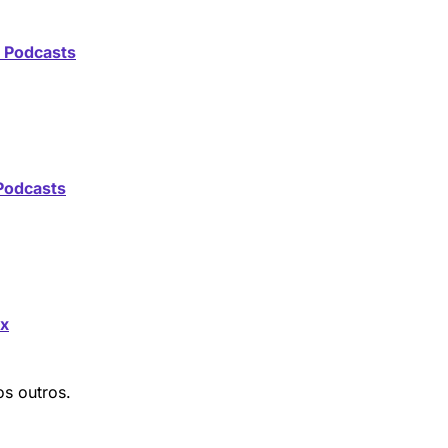
 Podcasts
Podcasts
x
os outros.