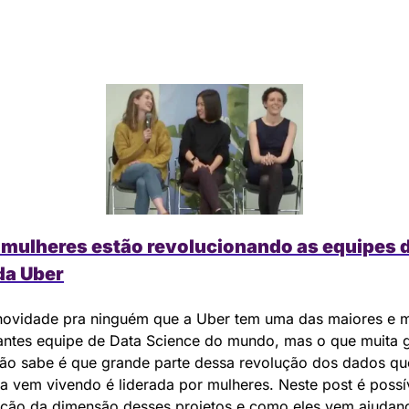
mulheres estão revolucionando as equipes d
da Uber
novidade pra ninguém que a Uber tem uma das maiores e m
antes equipe de Data Science do mundo, mas o que muita g
ão sabe é que grande parte dessa revolução dos dados que
 vem vivendo é liderada por mulheres. Neste post é possíve
ção da dimensão desses projetos e como eles vem ajudand