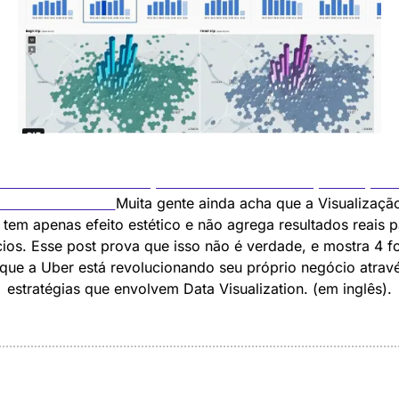
nda como a Visualização de Dados trouxe impactos posit
a a Uber em 2018
Muita gente ainda acha que a Visualização
tem apenas efeito estético e não agrega resultados reais pa
ios. Esse post prova que isso não é verdade, e mostra 4 f
que a Uber está revolucionando seu próprio negócio atravé
estratégias que envolvem Data Visualization. (em inglês).