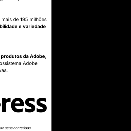
 mais de 195 milhões 
ibilidade e variedade
s produtos da Adobe
, 
cossistema Adobe 
vas.
 de seus conteúdos