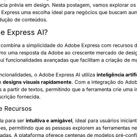
cia prévia em design. Nesta postagem, vamos explorar os 
Express uma escolha ideal para negócios que buscam aumen
odução de conteúdos.
e Express AI?
 combina a simplicidade do Adobe Express com recursos de 
como uma resposta da Adobe ao crescente mercado de design
ui funcionalidades avançadas que facilitam a criação de mat
uncionalidades, o Adobe Express AI utiliza 
inteligência artif
m 
designs visuais rapidamente
. Com a integração do Adobe 
a partir de textos, permitindo que a ferramenta crie uma 
crição fornecida.
a e Recursos
da para ser 
intuitiva e amigável
, ideal para usuários inician
s, permitindo que as pessoas explorem as ferramentas nec
adas. A plataforma oferece centenas de modelos pré-config