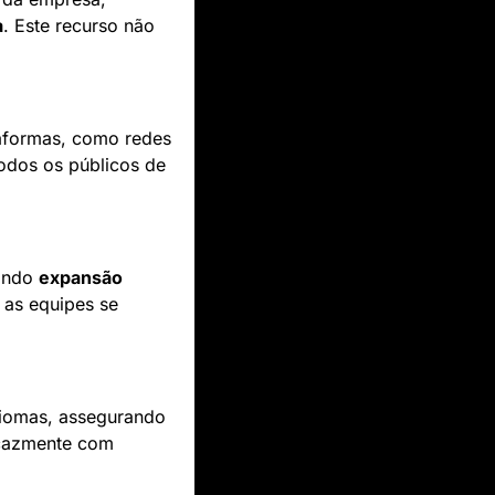
a
. Este recurso não 
aformas, como redes 
dos os públicos de 
ando 
expansão 
 as equipes se 
iomas, assegurando 
cazmente com 