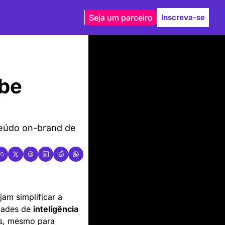
Seja um parceiro
Inscreva-se
be 
údo on-brand de 
m simplificar a 
dades de 
inteligência 
os, mesmo para 