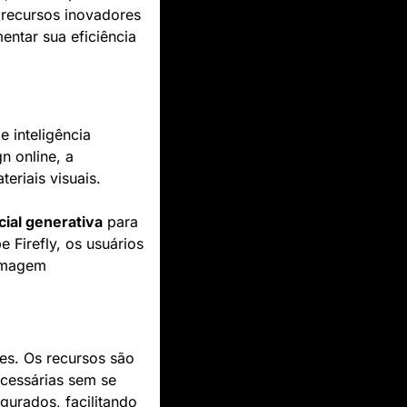
recursos inovadores 
tar sua eficiência 
inteligência 
 online, a 
eriais visuais.
icial generativa
 para 
Firefly, os usuários 
imagem 
tes. Os recursos são 
essárias sem se 
urados, facilitando 