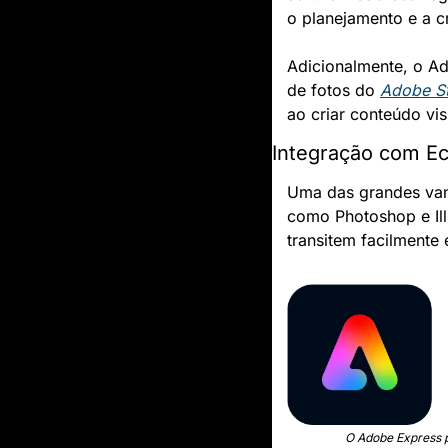
o planejamento e a c
Adicionalmente, o Ad
de fotos do 
Adobe S
ao criar conteúdo vi
Integração com E
Uma das grandes van
como Photoshop e Ill
transitem facilmente 
O Adobe Express p