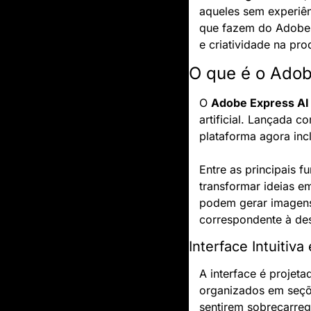
aqueles sem experiên
que fazem do Adobe 
e criatividade na pr
O que é o Adob
O 
Adobe Express AI
artificial. Lançada 
plataforma agora incl
Entre as principais f
transformar ideias e
podem gerar imagens 
correspondente à des
Interface Intuitiv
A interface é projeta
organizados em seçõe
sentirem sobrecarreg