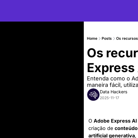
Home
Posts
Os recursos
Os recur
Express 
Entenda como o Ado
maneira fácil, util
Data Hackers
2025-11-17
O 
Adobe Express AI
criação de 
conteúdo 
artificial generativa
,