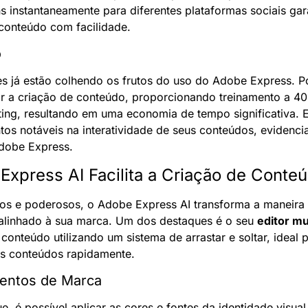
s instantaneamente para diferentes plataformas sociais gar
conteúdo com facilidade.
o
s já estão colhendo os frutos do uso do Adobe Express. P
ar a criação de conteúdo, proporcionando treinamento a 400
ing, resultando em uma economia de tempo significativa. 
os notáveis na interatividade de seus conteúdos, evidenci
Adobe Express.
xpress AI Facilita a Criação de Conte
vos e poderosos, o Adobe Express AI transforma a maneira
linhado à sua marca. Um dos destaques é o seu 
editor mu
r conteúdo utilizando um sistema de arrastar e soltar, ideal 
os conteúdos rapidamente.
mentos de Marca
 é possível aplicar as cores e fontes da identidade visual