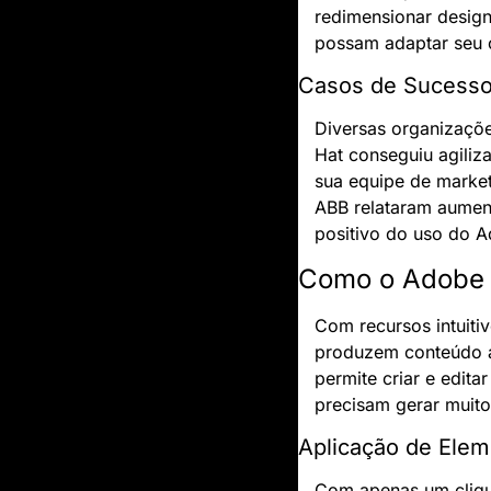
redimensionar design
possam adaptar seu 
Casos de Sucess
Diversas organizaçõe
Hat conseguiu agiliz
sua equipe de market
ABB relataram aument
positivo do uso do 
Como o Adobe E
Com recursos intuiti
produzem conteúdo a
permite criar e edita
precisam gerar muit
Aplicação de Ele
Com apenas um clique,