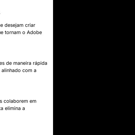
s
 desejam criar 
ue tornam o Adobe 
tes de maneira rápida 
 alinhado com a 
as colaborem em 
 elimina a 