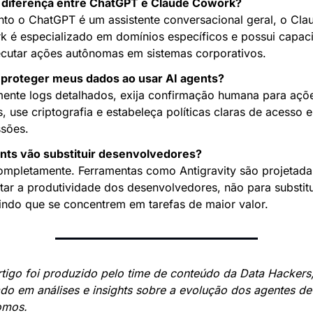
a diferença entre ChatGPT e Claude Cowork?
to o ChatGPT é um assistente conversacional geral, o Clau
 é especializado em domínios específicos e possui capaci
cutar ações autônomas em sistemas corporativos.
proteger meus dados ao usar AI agents?
ente logs detalhados, exija confirmação humana para açõe
s, use criptografia e estabeleça políticas claras de acesso e 
sões.
nts vão substituir desenvolvedores?
mpletamente. Ferramentas como Antigravity são projetadas
ar a produtividade dos desenvolvedores, não para substituí
indo que se concentrem em tarefas de maior valor.
rtigo foi produzido pelo time de conteúdo da Data Hackers,
ado em análises e insights sobre a evolução dos agentes de 
omos.