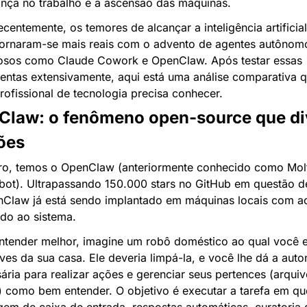
nça no trabalho e a ascensão das máquinas.
ecentemente, os temores de alcançar a inteligência artificial 
tornaram-se mais reais com o advento de agentes autônomo
sos como Claude Cowork e OpenClaw. Após testar essas 
entas extensivamente, aqui está uma análise comparativa q
rofissional de tecnologia precisa conhecer.
law: o fenômeno open-source que div
ões
ro, temos o OpenClaw (anteriormente conhecido como Molt
ot). Ultrapassando 150.000 stars no GitHub em questão de 
Claw já está sendo implantado em máquinas locais com ac
do ao sistema.
ntender melhor, imagine um robô doméstico ao qual você e
ves da sua casa. Ele deveria limpá-la, e você lhe dá a auto
ária para realizar ações e gerenciar seus pertences (arquivo
 como bem entender. O objetivo é executar a tarefa em que