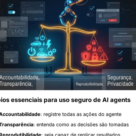
pios essenciais para uso seguro de AI agents
Accountabilidade
: registre todas as ações do agente
Transparência
: entenda como as decisões são tomadas
Reprodutibilidade
: seja capaz de replicar resultados