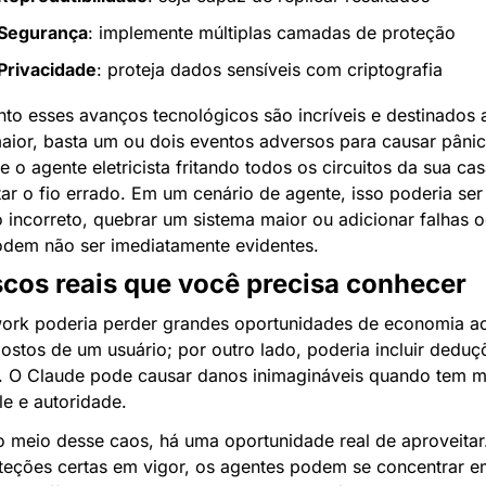
Segurança
: implemente múltiplas camadas de proteção
Privacidade
: proteja dados sensíveis com criptografia
to esses avanços tecnológicos são incríveis e destinados a
ior, basta um ou dois eventos adversos para causar pânico
e o agente eletricista fritando todos os circuitos da sua cas
ar o fio errado. Em um cenário de agente, isso poderia ser i
 incorreto, quebrar um sistema maior ou adicionar falhas oc
dem não ser imediatamente evidentes.
scos reais que você precisa conhecer
rk poderia perder grandes oportunidades de economia ao 
ostos de um usuário; por outro lado, poderia incluir deduçõ
s. O Claude pode causar danos inimagináveis quando tem ma
le e autoridade.
 meio desse caos, há uma oportunidade real de aproveitar
teções certas em vigor, os agentes podem se concentrar em