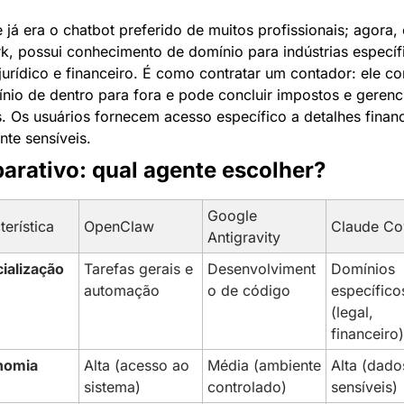
 já era o chatbot preferido de muitos profissionais; agora,
, possui conhecimento de domínio para indústrias específi
urídico e financeiro. É como contratar um contador: ele co
nio de dentro para fora e pode concluir impostos e gerenci
s. Os usuários fornecem acesso específico a detalhes financ
nte sensíveis.
rativo: qual agente escolher?
Google 
terística
OpenClaw
Claude C
Antigravity
ialização
Tarefas gerais e 
Desenvolviment
Domínios 
automação
o de código
específicos
(legal, 
financeiro)
nomia
Alta (acesso ao 
Média (ambiente 
Alta (dados
sistema)
controlado)
sensíveis)