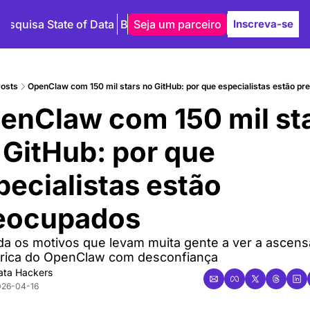
Pesquisa State of Data
Blog
Seja um parceiro
Autores
Inscreva-se
osts
OpenClaw com 150 mil stars no GitHub: por que especialistas estão p
enClaw com 150 mil sta
 GitHub: por que 
ecialistas estão 
eocupados
a os motivos que levam muita gente a ver a ascensa
rica do OpenClaw com desconfiança
ata Hackers
026-04-16