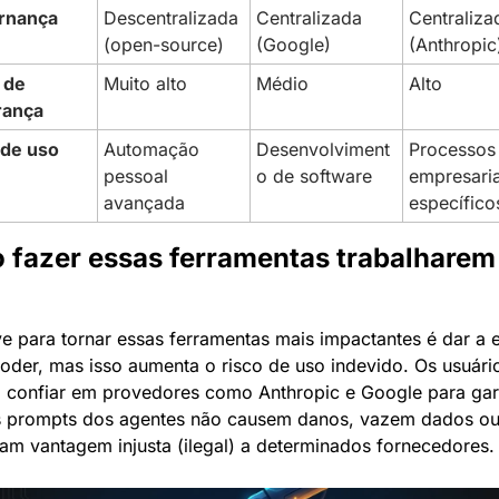
rnança
Descentralizada 
Centralizada 
Centralizad
(open-source)
(Google)
(Anthropic
 de 
Muito alto
Médio
Alto
rança
de uso 
Automação 
Desenvolviment
Processos 
pessoal 
o de software
empresariai
avançada
específico
fazer essas ferramentas trabalharem 
e para tornar essas ferramentas mais impactantes é dar a el
oder, mas isso aumenta o risco de uso indevido. Os usuário
confiar em provedores como Anthropic e Google para gara
 prompts dos agentes não causem danos, vazem dados ou
am vantagem injusta (ilegal) a determinados fornecedores.