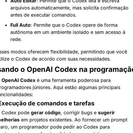
Auto Editar
: Permite que o Codex leia e escreva 
arquivos automaticamente, mas solicita confirmação 
antes de executar comandos.
Full Auto
: Permite que o Codex opere de forma 
autônoma em um ambiente isolado e sem acesso à 
rede.
sses modos oferecem flexibilidade, permitindo que você 
tilize o Codex de acordo com suas necessidades.
ando o OpenAI Codex na programaçã
 
OpenAI Codex
 é uma ferramenta poderosa para 
rogramadores júniores. Aqui estão algumas principais 
uncionalidades:
 Execução de comandos e tarefas
 Codex pode 
gerar código
, corrigir bugs e 
sugerir 
elhorias
 em projetos existentes. Ao fornecer um prompt 
laro, um programador pode pedir ao Codex para 