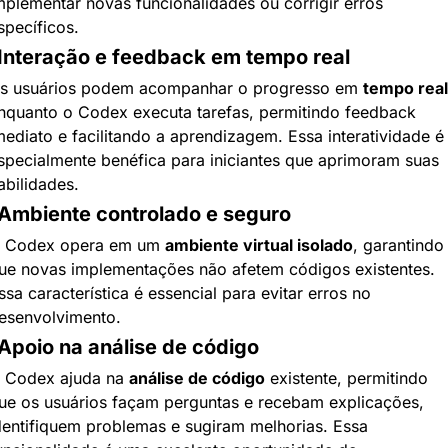
mplementar novas funcionalidades ou corrigir erros 
specíficos.
 Interação e feedback em tempo real
s usuários podem acompanhar o progresso em 
tempo real
nquanto o Codex executa tarefas, permitindo feedback 
mediato e facilitando a aprendizagem. Essa interatividade é 
specialmente benéfica para iniciantes que aprimoram suas 
abilidades.
 Ambiente controlado e seguro
 Codex opera em um 
ambiente virtual isolado
, garantindo 
ue novas implementações não afetem códigos existentes. 
ssa característica é essencial para evitar erros no 
esenvolvimento.
 Apoio na análise de código
 Codex ajuda na 
análise de código
 existente, permitindo 
ue os usuários façam perguntas e recebam explicações, 
dentifiquem problemas e sugiram melhorias. Essa 