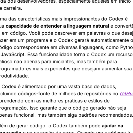
ida dos desenvolvedores, especialmente aqueles em início 
e carreira.
ma das características mais impressionantes do Codex é 
ua 
capacidade de entender a linguagem natural
 e convert
a em código. Você pode descrever em palavras o que desej
azer em um programa e o Codex gerará automaticamente o
ódigo correspondente em diversas linguagens, como Pytho
 JavaScript. Essa funcionalidade torna o Codex um recurso 
alioso não apenas para iniciantes, mas também para 
rogramadores mais experientes que desejam aumentar sua 
rodutividade.
 Codex é alimentado por uma vasta base de dados, 
ncluindo códigos-fonte de milhões de repositórios no 
GitHu
prendendo com as melhores práticas e estilos de 
rogramação. Isso garante que o código gerado não seja 
penas funcional, mas também siga padrões recomendados
lém de gerar código, o Codex também pode 
ajudar na 
epuração
 e na correção de erros. Quando um problema é 