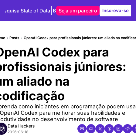
Pesquisa State of Data
Blog
Seja um parceiro
Autores
Inscreva-se
me
Posts
OpenAI Codex para profissionais júniores: um aliado na codificac
OpenAI Codex para 
profissionais júniores: 
um aliado na 
codificação
prenda como iniciantes em programação podem usar
 OpenAI Codex para melhorar suas habilidades e 
rodutividade no desenvolvimento de software
Data Hackers
2026-06-18