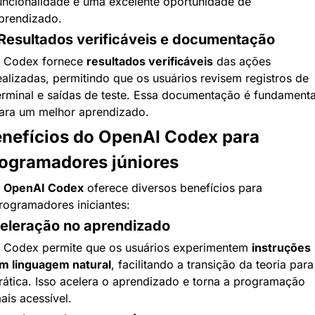
uncionalidade é uma excelente oportunidade de 
prendizado.
 Resultados verificáveis e documentação
 Codex fornece 
resultados verificáveis
 das ações 
ealizadas, permitindo que os usuários revisem registros de 
erminal e saídas de teste. Essa documentação é fundamental
ara um melhor aprendizado.
nefícios do OpenAI Codex para 
ogramadores júniores
 
OpenAI Codex
 oferece diversos benefícios para 
rogramadores iniciantes:
eleração no aprendizado
 Codex permite que os usuários experimentem 
instruções 
m linguagem natural
, facilitando a transição da teoria para 
rática. Isso acelera o aprendizado e torna a programação 
ais acessível.