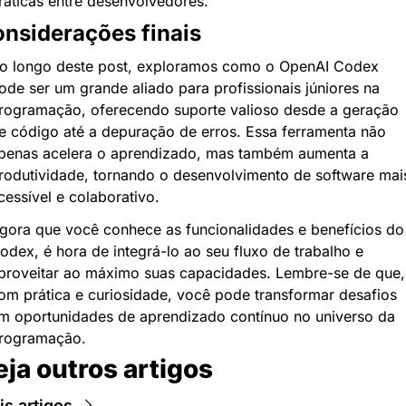
ráticas entre desenvolvedores.
nsiderações finais
o longo deste post, exploramos como o OpenAI Codex 
ode ser um grande aliado para profissionais júniores na 
rogramação, oferecendo suporte valioso desde a geração 
e código até a depuração de erros. Essa ferramenta não 
penas acelera o aprendizado, mas também aumenta a 
rodutividade, tornando o desenvolvimento de software mais
cessível e colaborativo.
gora que você conhece as funcionalidades e benefícios do 
odex, é hora de integrá-lo ao seu fluxo de trabalho e 
proveitar ao máximo suas capacidades. Lembre-se de que, 
om prática e curiosidade, você pode transformar desafios 
m oportunidades de aprendizado contínuo no universo da 
rogramação.
eja outros artigos
s artigos