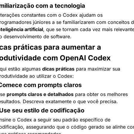
miliarização com a tecnologia
nterações constantes com o Codex ajudam os 
nteligência artificial
, que se tornam cada vez mais relevante
o desenvolvimento de software.
cas práticas para aumentar a 
odutividade com OpenAI Codex
qui estão algumas 
dicas práticas
 para maximizar sua 
rodutividade ao utilizar o Codex:
 Comece com prompts claros
se 
prompts claros e detalhados
 para obter os melhores 
esultados. Descreva exatamente o que você precisa.
 Use seu estilo de codificação
nsine o Codex a seguir seu padrão específico de 
odificação, assegurando que o código gerado se alinhe co
uas práticas recomendadas.