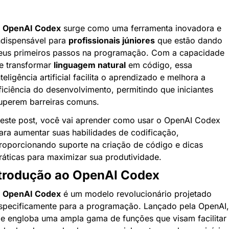
 
OpenAI Codex
 surge como uma ferramenta inovadora e 
ndispensável para 
profissionais júniores
 que estão dando 
eus primeiros passos na programação. Com a capacidade 
e transformar 
linguagem natural
 em código, essa 
nteligência artificial facilita o aprendizado e melhora a 
ficiência do desenvolvimento, permitindo que iniciantes 
uperem barreiras comuns.
este post, você vai aprender como usar o OpenAI Codex 
ara aumentar suas habilidades de codificação, 
roporcionando suporte na criação de código e dicas 
ráticas para maximizar sua produtividade.
trodução ao OpenAI Codex
 
OpenAI Codex
 é um modelo revolucionário projetado 
specificamente para a programação. Lançado pela OpenAI, 
le engloba uma ampla gama de funções que visam facilitar 