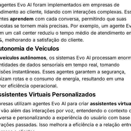
agentes Evo AI foram implementados em empresas de 
ndimento ao cliente, lidando com interações complexas. Ess
ntes 
aprendem
 com cada conversa, permitindo que suas 
postas se tornem mais precisas. Por exemplo, um agente Ev
%
, melhorando a satisfação do cliente.
utonomia de Veículos
veículos autônomos
, os sistemas Evo AI processam enorm
ntidades de dados sensoriais em tempo real, tomando 
isões instantâneas. Esses agentes garantem a segurança, 
mizam rotas e o consumo de energia, resultando em uma 
hor eficiência operacional.
ssistentes Virtuais Personalizados
resas utilizam agentes Evo AI para criar 
assistentes virtua
 vão além das interações por voz, entendendo o contexto d
versa e personalizando a experiência do usuário com base
rações passadas. Isso melhora a eficiência e a relação entre