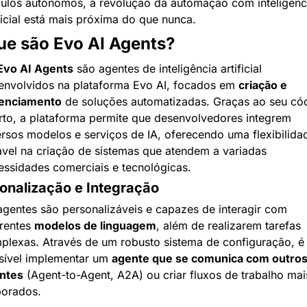
culos autônomos, a revolução da automação com inteligênci
ificial está mais próxima do que nunca.
ue são Evo AI Agents?
Evo AI Agents
 são agentes de inteligência artificial 
envolvidos na plataforma Evo AI, focados em 
criação e 
enciamento
 de soluções automatizadas. Graças ao seu cód
rto, a plataforma permite que desenvolvedores integrem 
ersos modelos e serviços de IA, oferecendo uma flexibilidad
ável na criação de sistemas que atendem a variadas 
essidades comerciais e tecnológicas.
onalização e Integração
agentes são personalizáveis e capazes de interagir com 
rentes 
modelos de linguagem
, além de realizarem tarefas 
plexas. Através de um robusto sistema de configuração, é 
sível implementar um 
agente que se comunica com outros
ntes
 (Agent-to-Agent, A2A) ou criar fluxos de trabalho mais
borados.