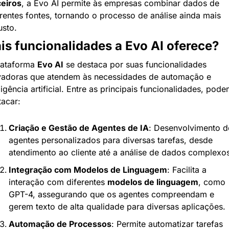
ceiros
, a Evo AI permite às empresas combinar dados de 
erentes fontes, tornando o processo de análise ainda mais 
usto.
is funcionalidades a Evo AI oferece?
lataforma 
Evo AI
 se destaca por suas funcionalidades 
vadoras que atendem às necessidades de automação e 
ligência artificial. Entre as principais funcionalidades, pode
tacar:
Criação e Gestão de Agentes de IA
: Desenvolvimento de
agentes personalizados para diversas tarefas, desde 
atendimento ao cliente até a análise de dados complexo
Integração com Modelos de Linguagem
: Facilita a 
interação com diferentes 
modelos de linguagem
, como 
GPT-4, assegurando que os agentes compreendam e 
gerem texto de alta qualidade para diversas aplicações.
Automação de Processos
: Permite automatizar tarefas 