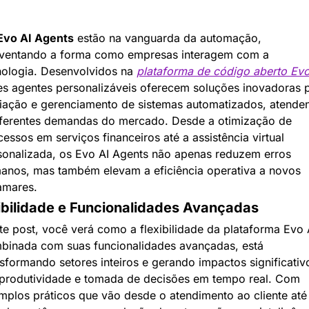
Evo AI Agents
 estão na vanguarda da automação, 
nventando a forma como empresas interagem com a 
nologia. Desenvolvidos na 
plataforma de código aberto Evo
es agentes personalizáveis oferecem soluções inovadoras p
riação e gerenciamento de sistemas automatizados, atenden
iferentes demandas do mercado. Desde a otimização de 
essos em serviços financeiros até a assistência virtual 
sonalizada, os Evo AI Agents não apenas reduzem erros 
anos, mas também elevam a eficiência operativa a novos 
amares.
ibilidade e Funcionalidades Avançadas
te post, você verá como a flexibilidade da plataforma Evo A
binada com suas funcionalidades avançadas, está 
nsformando setores inteiros e gerando impactos significativo
produtividade e tomada de decisões em tempo real. Com 
mplos práticos que vão desde o atendimento ao cliente até 