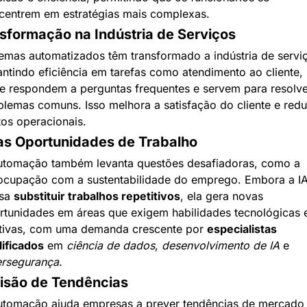
centrem em estratégias mais complexas.
sformação na Indústria de Serviços
temas automatizados têm transformado a indústria de serviç
antindo eficiência em tarefas como atendimento ao cliente, 
e respondem a perguntas frequentes e servem para resolve
blemas comuns. Isso melhora a satisfação do cliente e redu
tos operacionais.
s Oportunidades de Trabalho
utomação também levanta questões desafiadoras, como a 
ocupação com a sustentabilidade do emprego. Embora a IA
sa 
substituir trabalhos repetitivos
, ela gera novas 
rtunidades em áreas que exigem habilidades tecnológicas e
ativas, com uma demanda crescente por 
especialistas 
lificados
 em 
ciência de dados
, 
desenvolvimento de IA
 e 
ersegurança
.
isão de Tendências
utomação ajuda empresas a prever tendências de mercado 