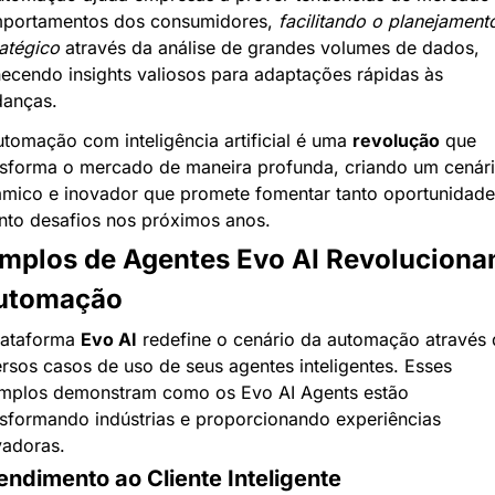
portamentos dos consumidores, 
facilitando o planejamento
ratégico
 através da análise de grandes volumes de dados, 
necendo insights valiosos para adaptações rápidas às 
anças.
utomação com inteligência artificial é uma 
revolução
 que 
nsforma o mercado de maneira profunda, criando um cenári
âmico e inovador que promete fomentar tanto oportunidade
nto desafios nos próximos anos.
mplos de Agentes Evo AI Revoluciona
utomação
lataforma 
Evo AI
 redefine o cenário da automação através 
ersos casos de uso de seus agentes inteligentes. Esses 
mplos demonstram como os Evo AI Agents estão 
nsformando indústrias e proporcionando experiências 
vadoras.
tendimento ao Cliente Inteligente