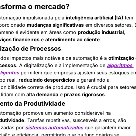
nsforma o mercado?
utomação impulsionada pela 
inteligência artificial (IA)
 tem 
porcionado 
mudanças significativas
 em diversos setores. 
ômeno é evidente em áreas como 
produção industrial
, 
viços financeiros
 e 
atendimento ao cliente
.
ização de Processos
dos impactos mais notáveis da automação é a 
otimização 
cessos
. A digitalização e a implementação de 
algoritmos 
eligentes
 permitem que empresas ajustem seus estoques em
po real, 
reduzindo desperdícios
 e garantindo a 
onibilidade correta de produtos. Isso é crucial para setores
 lidam com 
alta demanda
 e 
prazos rigorosos
.
nto da Produtividade
A automação promove um aumento considerável na 
dutividade
. Tarefas repetitivas, suscetíveis a erros, são 
lizadas por 
sistemas automatizados
 que garantem maior 
isão e eficiência, permitindo que os funcionários se 