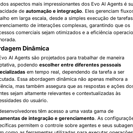
dos aspectos mais impressionantes dos Evo AI Agents é su
acidade de 
automação e integração
. Eles gerenciam fluxos
balho em larga escala, desde a simples execução de tarefas 
erenciamento de interações complexas, garantindo que os 
cessos comerciais sejam otimizados e a eficiência operacion
horada.
rdagem Dinâmica
Evo AI Agents são projetados para trabalhar de maneira 
ptativa, podendo 
escolher entre diferentes pessoais 
ecializadas
 em tempo real, dependendo da tarefa a ser 
cutada. Essa abordagem dinâmica não apenas melhora a 
ciência, mas também assegura que as respostas e ações dos
ntes sejam altamente relevantes e contextualizadas às 
essidades do usuário.
Os desenvolvedores têm acesso a uma vasta gama de 
ramentas de integração e gerenciamento
. As configuraçõe
ecíficas permitem o controle sobre agentes e seus subagent
im como as ferramentas utilizadas para executar operações.