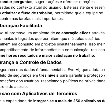
ponder perguntas
, sugerir ações e oferecer direções 
adas no contexto atual do usuário. Este assistente é essenc
a 
otimizar o fluxo de trabalho
, permitindo que a equipe se 
centre nas tarefas mais importantes.
boração Facilitada
vo AI promove um ambiente de 
colaboração eficaz
 através
ramentas integradas que permitem que múltiplos usuários 
balhem em conjunto em projetos simultaneamente. Isso melh
ompartilhamento de informações e a comunicação, resultan
melhores resultados e maior satisfação no trabalho
.
rança e Controle de Dados
egurança dos dados é fundamental na Evo AI, que adota um
elo de segurança em 
três níveis
 para garantir a proteção 
ormações dos usuários, respeitando políticas de privacidade
trole de acesso.
xão com Aplicativos de Terceiros
 a capacidade de 
integrar-se a mais de 250 aplicativos de