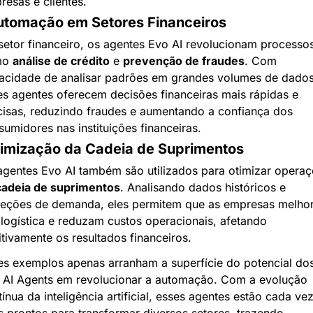
resas e clientes.
utomação em Setores Financeiros
setor financeiro, os agentes Evo AI revolucionam processos
o 
análise de crédito
 e 
prevenção de fraudes
. Com 
acidade de analisar padrões em grandes volumes de dados,
es agentes oferecem decisões financeiras mais rápidas e 
cisas, reduzindo fraudes e aumentando a confiança dos 
sumidores nas instituições financeiras.
timização da Cadeia de Suprimentos
agentes Evo AI também são utilizados para otimizar operaç
cadeia de suprimentos
. Analisando dados históricos e 
jeções de demanda, eles permitem que as empresas melho
 logística e reduzam custos operacionais, afetando 
itivamente os resultados financeiros.
es exemplos apenas arranham a superfície do potencial dos
 AI Agents em revolucionar a automação. Com a evolução 
ínua da inteligência artificial, esses agentes estão cada vez
s prontos para transformar diversos setores, trazendo 