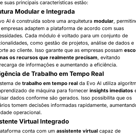
e suas principais características estão:
utura Modular e Integrada
vo AI é construída sobre uma arquitetura 
modular
, permitin
 empresas adaptem a plataforma de acordo com suas 
essidades. Cada módulo é voltado para um conjunto de 
cionalidades, como gestão de projetos, análise de dados e 
orte ao cliente. Isso garante que as empresas possam 
escol
nas os recursos que realmente precisam
, evitando 
recarga de informações e aumentando a eficiência.
ligência de Trabalho em Tempo Real
istema de 
trabalho em tempo real
 da Evo AI utiliza algoritm
aprendizado de máquina para fornecer 
insights imediatos
 e
lisar dados conforme são gerados. Isso possibilita que os 
ários tomem decisões informadas rapidamente, aumentando
lidade operacional.
stente Virtual Integrado
lataforma conta com um 
assistente virtual
 capaz de 