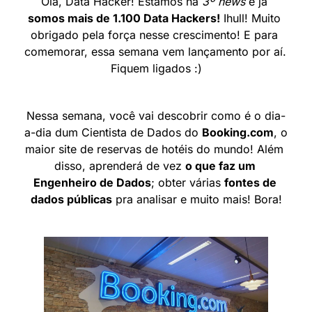
Olá, Data Hacker! Estamos na 
3º news
 e já 
somos mais de 1.100 Data Hackers!
 Ihull! Muito 
obrigado pela força nesse crescimento! E para 
comemorar, essa semana vem lançamento por aí. 
Fiquem ligados :)
Nessa semana, você vai descobrir como é o dia-
a-dia dum Cientista de Dados do 
Booking.com
, o 
maior site de reservas de hotéis do mundo! Além 
disso, aprenderá de vez 
o que faz um 
Engenheiro de Dados
; obter várias 
fontes de 
dados públicas
 pra analisar e muito mais! Bora!