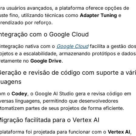
ra usuários avançados, a plataforma oferece opções de 
uste fino, utilizando técnicas como 
Adapter Tuning
 e 
rendizado por reforço.
Integração com o Google Cloud
integração nativa com o 
Google Cloud
 facilita a gestão dos
ojetos e a escalabilidade, armazenando protótipos e dados 
retamente no 
Google Drive
.
Geração e revisão de código com suporte a vári
guagens
om o 
Codey
, o Google AI Studio gera e revisa código em 
versas linguagens, permitindo que desenvolvedores 
tomatizem partes de seus projetos de forma eficiente.
Migração facilitada para o Vertex AI
plataforma foi projetada para funcionar com o 
Vertex AI
, 