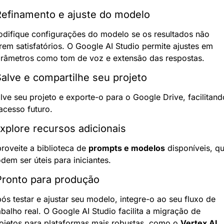
Refinamento e ajuste do modelo
difique configurações do modelo se os resultados não 
rem satisfatórios. O Google AI Studio permite ajustes em 
râmetros como tom de voz e extensão das respostas.
Salve e compartilhe seu projeto
lve seu projeto e exporte-o para o Google Drive, facilitando
acesso futuro.
Explore recursos adicionais
roveite a biblioteca de 
prompts e modelos
 disponíveis, qu
dem ser úteis para iniciantes.
Pronto para produção
ós testar e ajustar seu modelo, integre-o ao seu fluxo de 
abalho real. O Google AI Studio facilita a migração de 
ojetos para plataformas mais robustas, como o 
Vertex AI
.