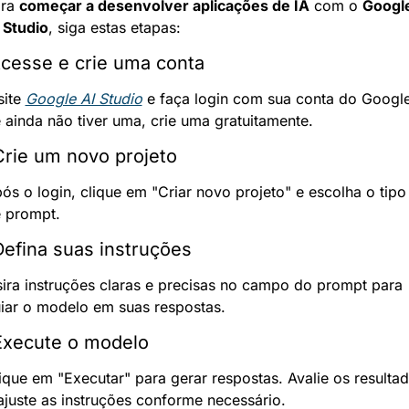
ra 
começar a desenvolver aplicações de IA
 com o 
Google
 Studio
, siga estas etapas:
Acesse e crie uma conta
site 
Google AI Studio
 e faça login com sua conta do Google.
 ainda não tiver uma, crie uma gratuitamente.
Crie um novo projeto
ós o login, clique em "Criar novo projeto" e escolha o tipo 
 prompt.
Defina suas instruções
sira instruções claras e precisas no campo do prompt para 
iar o modelo em suas respostas.
Execute o modelo
ique em "Executar" para gerar respostas. Avalie os resultad
ajuste as instruções conforme necessário.