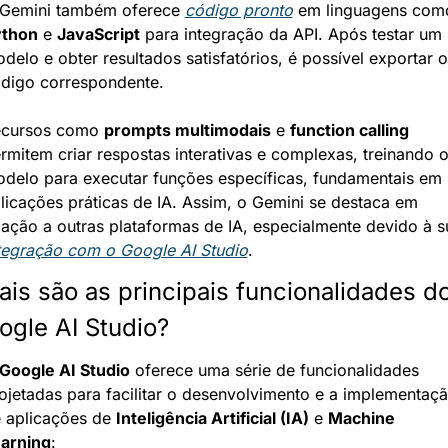
Gemini também oferece 
código pronto
ython
 e 
JavaScript
 para integração da API. Após testar um 
delo e obter resultados satisfatórios, é possível exportar o 
digo correspondente.
cursos como 
prompts multimodais
 e 
function calling
rmitem criar respostas interativas e complexas, treinando o
delo para executar funções específicas, fundamentais em 
licações práticas de IA. Assim, o Gemini se destaca em 
tegração com o Google AI Studio
.
ais são as principais funcionalidades do
ogle AI Studio?
Google AI Studio
 oferece uma série de funcionalidades 
ojetadas para facilitar o desenvolvimento e a implementaçã
 aplicações de 
Inteligência Artificial (IA)
 e 
Machine 
arning
: