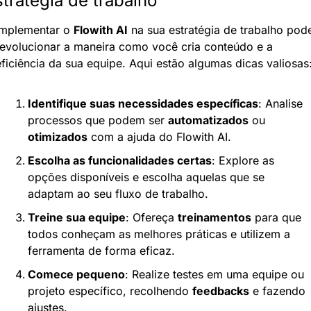
stratégia de trabalho
Implementar o 
Flowith AI
 na sua estratégia de trabalho pode
revolucionar a maneira como você cria conteúdo e a 
eficiência da sua equipe. Aqui estão algumas dicas valiosas
Identifique suas necessidades específicas
: Analise 
processos que podem ser 
automatizados
 ou 
otimizados
 com a ajuda do Flowith AI.
Escolha as funcionalidades certas
: Explore as 
opções disponíveis e escolha aquelas que se 
adaptam ao seu fluxo de trabalho.
Treine sua equipe
: Ofereça 
treinamentos
 para que 
todos conheçam as melhores práticas e utilizem a 
ferramenta de forma eficaz.
Comece pequeno
: Realize testes em uma equipe ou 
projeto específico, recolhendo 
feedbacks
 e fazendo 
ajustes.