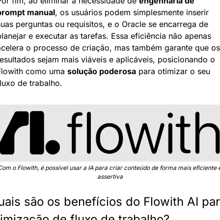
Por fim, ao eliminar a necessidade de 
engenharia de 
prompt manual
, os usuários podem simplesmente inserir 
suas perguntas ou requisitos, e o Oracle se encarrega de 
lanejar e executar as tarefas. Essa eficiência não apenas 
acelera o processo de criação, mas também garante que os 
resultados sejam mais viáveis e aplicáveis, posicionando o 
Flowith como uma 
solução poderosa
 para otimizar o seu 
luxo de trabalho.
Com o Flowith, é possível usar a IA para criar conteúdo de forma mais eficiente e
assertiva
ais são os benefícios do Flowith AI par
timização de fluxo de trabalho?