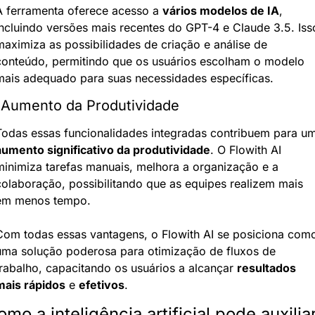
A ferramenta oferece acesso a 
vários modelos de IA
, 
incluindo versões mais recentes do GPT-4 e Claude 3.5. Isso
maximiza as possibilidades de criação e análise de 
conteúdo, permitindo que os usuários escolham o modelo 
mais adequado para suas necessidades específicas.
 Aumento da Produtividade
aumento significativo da produtividade
. O Flowith AI 
minimiza tarefas manuais, melhora a organização e a 
colaboração, possibilitando que as equipes realizem mais 
em menos tempo.
Com todas essas vantagens, o Flowith AI se posiciona como
uma solução poderosa para otimização de fluxos de 
trabalho, capacitando os usuários a alcançar 
resultados 
mais rápidos
 e 
efetivos
.
mo a inteligência artificial pode auxiliar