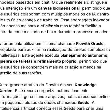
modelos baseados em chat. O que realmente a distingue é 
sua interação em um 
canvas bidimensional
, permitindo que 
os usuários colaborem com múltiplos modelos de IA dentro 
de um único espaço de trabalho. Essa abordagem inovadora
não apenas melhora a 
eficiência
 mas também facilita a 
entrada em um estado de fluxo durante o processo criativo.
A ferramenta utiliza um sistema chamado 
Flowith Oracle
, 
projetado para auxiliar na realização de tarefas complexas e
multietapas. Este agente executa 
planejamento autônomo
, 
quebra de tarefas
 e 
refinamento próprio
, permitindo que 
os usuários se concentrem mais na 
criação
 e menos na 
gestão
 de suas tarefas.
Outro grande atrativo do Flowith é o seu 
Knowledge 
Garden
. Este recurso organiza automaticamente 
informações, gerenciando arquivos, notas e recursos online 
em pequenos blocos de dados chamados 
Seeds
. A 
nteligência artificial conecta esses Seeds para criar uma 