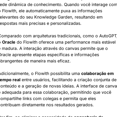
rede dinâmica de conhecimento. Quando você interage com
o Flowith, ele automaticamente puxa as informações 
relevantes do seu Knowledge Garden, resultando em 
respostas mais precisas e personalizadas.
Comparado com arquiteturas tradicionais, como o AutoGPT,
 
Oracle
 do Flowith oferece uma performance mais estável 
e madura. A interação através do canvas permite que o 
Oracle apresente etapas específicas e informações 
abrangentes de maneira mais eficaz.
Adicionalmente, o Flowith possibilita uma 
colaboração em 
tempo real
 entre usuários, facilitando a criação conjunta de 
conteúdo e a geração de novas ideias. A interface de canvas
é adequada para essa colaboração, permitindo que você 
compartilhe links com colegas e permita que eles 
contribuam diretamente nos resultados gerados.