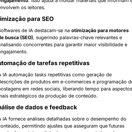
engajamento
. Isso ajuda a moldar materiais que informam e
envolvem os leitores.
imização para SEO
Softwares de IA destacam-se na 
otimização para motores 
de busca (SEO)
, sugerindo palavras-chave relevantes e 
nalisando concorrentes para garantir maior visibilidade e 
engajamento.
tomação de tarefas repetitivas
A IA automação tasks repetitivas como geração de 
descrições de produtos em e-commerces e programação de
postagens em redes sociais, liberando tempo para aspectos
mais estratégicos da produção de conteúdo.
álise de dados e feedback
A IA fornece análises detalhadas sobre o desempenho do 
conteúdo, permitindo ajustes que asseguram que futuras 