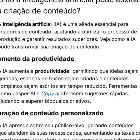
a criação de conteúdo?
A 
inteligência artificial
 (IA) é uma aliada essencial para 
criadores de conteúdo, ajudando a otimizar o processo de 
produção e garantir resultados superiores. Veja como a IA 
pode transformar sua criação de conteúdo.
mento da produtividade
A IA aumenta a 
produtividade
, permitindo que ideias sejam 
geradas, esboços de textos sejam criados e conteúdos 
completos sejam escritos em tempo reduzido. Ferramentas 
como Jasper AI e 
Copy.ai
 oferecem sugestões rápidas, 
ajudando a superar bloqueios criativos.
ração de conteúdo personalizado
A IA aprende sobre seu público-alvo, gerando conteúdos 