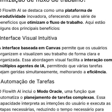
O Flowith AI se destaca como uma 
plataforma de 
produtividade
 inovadora, oferecendo uma série de 
benefícios que 
otimizam o fluxo de trabalho
. Aqui estão 
alguns dos principais benefícios:
 Interface Visual Intuitiva
A 
interface baseada em Canvas
 permite que os usuários 
organizem e visualizem seu trabalho de forma clara e 
organizada. Essa abordagem visual facilita a 
interação com
múltiplos agentes de IA
, permitindo que várias tarefas 
sejam geridas simultaneamente, melhorando a 
eficiência
.
 Automação de Tarefas
 Flowith AI inclui o 
Modo Oracle
, uma função que 
automatiza o 
planejamento de tarefas complexas
. Essa 
capacidade interpreta as intenções do usuário e executa as 
etapas necessárias, reduzindo o tempo necessário para 