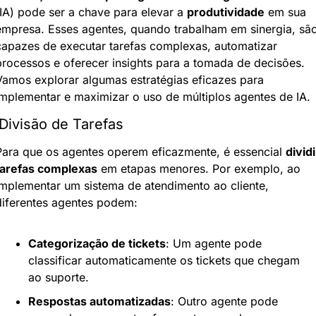
(IA) pode ser a chave para elevar a 
produtividade
 em sua 
empresa. Esses agentes, quando trabalham em sinergia, são
capazes de executar tarefas complexas, automatizar 
processos e oferecer insights para a tomada de decisões. 
Vamos explorar algumas estratégias eficazes para 
implementar e maximizar o uso de múltiplos agentes de IA.
 Divisão de Tarefas
Para que os agentes operem eficazmente, é essencial 
dividir
tarefas complexas
 em etapas menores. Por exemplo, ao 
implementar um sistema de atendimento ao cliente, 
diferentes agentes podem:
Categorização de tickets
: Um agente pode 
classificar automaticamente os tickets que chegam 
ao suporte.
Respostas automatizadas
: Outro agente pode 