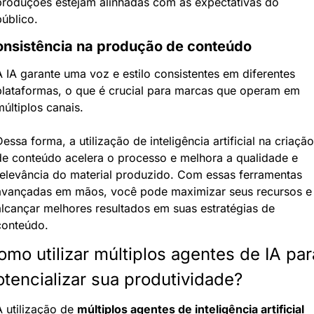
produções estejam alinhadas com as expectativas do 
público.
nsistência na produção de conteúdo
A IA garante uma voz e estilo consistentes em diferentes 
plataformas, o que é crucial para marcas que operam em 
últiplos canais.
essa forma, a utilização de inteligência artificial na criação 
de conteúdo acelera o processo e melhora a qualidade e 
relevância do material produzido. Com essas ferramentas 
avançadas em mãos, você pode maximizar seus recursos e 
alcançar melhores resultados em suas estratégias de 
conteúdo.
mo utilizar múltiplos agentes de IA para
otencializar sua produtividade?
 utilização de 
múltiplos agentes de inteligência artificial