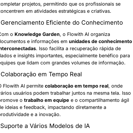
completar projetos, permitindo que os profissionais se 
concentrem em atividades estratégicas e criativas.
 Gerenciamento Eficiente do Conhecimento
Com o 
Knowledge Garden
, o Flowith AI organiza 
documentos e informações em 
unidades de conhecimento 
interconectadas
. Isso facilita a recuperação rápida de 
dados e insights importantes, especialmente benéfico para 
equipes que lidam com grandes volumes de informação.
 Colaboração em Tempo Real
O Flowith AI permite 
colaboração em tempo real
, onde 
vários usuários podem trabalhar juntos na mesma tela. Isso 
promove o 
trabalho em equipe
 e o compartilhamento ágil 
de ideias e feedback, impactando diretamente a 
produtividade e a inovação.
 Suporte a Vários Modelos de IA