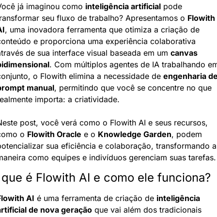
Você já imaginou como 
inteligência artificial
 pode 
transformar seu fluxo de trabalho? Apresentamos o 
Flowith 
AI
, uma inovadora ferramenta que otimiza a criação de 
conteúdo e proporciona uma experiência colaborativa 
através de sua interface visual baseada em um 
canvas 
bidimensional
. Com múltiplos agentes de IA trabalhando em
conjunto, o Flowith elimina a necessidade de 
engenharia de
prompt manual
, permitindo que você se concentre no que 
ealmente importa: a criatividade.
Neste post, você verá como o Flowith AI e seus recursos, 
como o 
Flowith Oracle
 e o 
Knowledge Garden
, podem 
potencializar sua eficiência e colaboração, transformando a 
maneira como equipes e indivíduos gerenciam suas tarefas.
 que é Flowith AI e como ele funciona?
Flowith AI
 é uma ferramenta de criação de 
inteligência 
artificial de nova geração
 que vai além dos tradicionais 