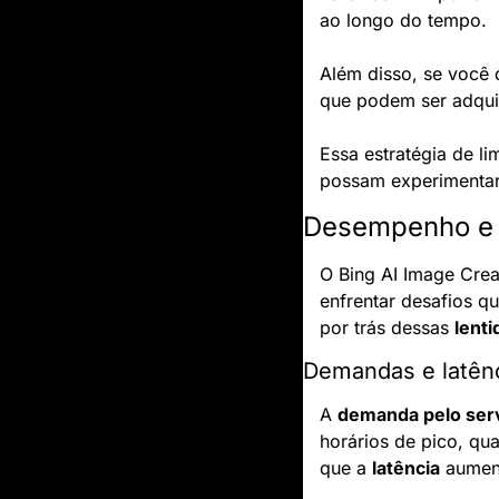
ao longo do tempo.
Além disso, se você 
que podem ser adquir
Essa estratégia de l
possam experimentar
Desempenho e v
O Bing AI Image Cre
enfrentar desafios q
por trás dessas 
lent
Demandas e latên
A 
demanda pelo ser
horários de pico, qu
que a 
latência
 aumen