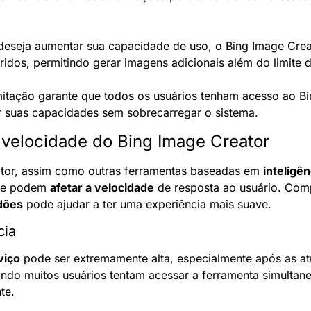
deseja aumentar sua capacidade de uso, o Bing Image Crea
idos, permitindo gerar imagens adicionais além do limite d
imitação garante que todos os usuários tenham acesso ao Bi
 suas capacidades sem sobrecarregar o sistema.
elocidade do Bing Image Creator
ator, assim como outras ferramentas baseadas em 
inteligênc
ue podem 
afetar a velocidade
 de resposta ao usuário. Com
idões
 pode ajudar a ter uma experiência mais suave.
cia
viço
 pode ser extremamente alta, especialmente após as atu
ando muitos usuários tentam acessar a ferramenta simultanea
te.