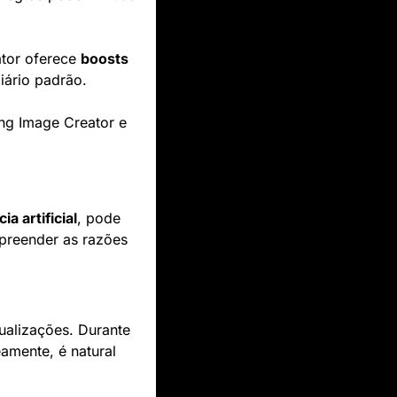
tor oferece 
boosts
iário padrão.
ng Image Creator e 
ia artificial
, pode 
preender as razões 
alizações. Durante 
mente, é natural 