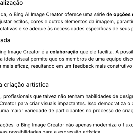
alização
da, o Bing AI Image Creator oferece uma série de 
opções 
ustar estilos, cores e outros elementos da imagem, garanti
pectativas e se adeque às necessidades específicas de seus 
tada
ng Image Creator é a 
colaboração
 que ele facilita. A possi
a ideia visual permite que os membros de uma equipe discu
 mais eficaz, resultando em um feedback mais construtivo e
criação artística
 profissionais que talvez não tenham habilidades de desi
 Creator para criar visuais impactantes. Isso democratiza o
o uma maior variedade de participantes no processo de cria
ções, o Bing Image Creator não apenas moderniza o fluxo d
s possibilidades para a expressão artística.