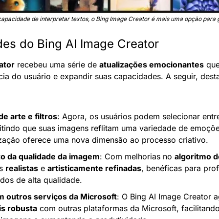
pacidade de interpretar textos, o Bing Image Creator é mais uma opção para
des do Bing AI Image Creator
ator
 recebeu uma série de 
atualizações emocionantes
 qu
cia do usuário e expandir suas capacidades. A seguir, des
e arte e filtros
: Agora, os usuários podem selecionar entre
mitindo que suas imagens reflitam uma variedade de emoçõe
zação oferece uma nova dimensão ao processo criativo.
o da qualidade da imagem
: Com melhorias no 
algoritmo 
s 
realistas
 e 
artisticamente refinadas
, benéficas para prof
dos de alta qualidade.
m outros serviços da Microsoft
is robusta
 com outras plataformas da Microsoft, facilitando