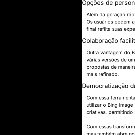
Opções de person
Além da geração rápi
Os usuários podem aj
final reflita suas ex
Colaboração facili
Outra vantagem do Bi
várias versões de um
propostas de maneira
mais refinado.
Democratização da 
Com essa ferramenta,
utilizar o Bing Image
criativas, permitind
Com essas transforma
mas também abre nova