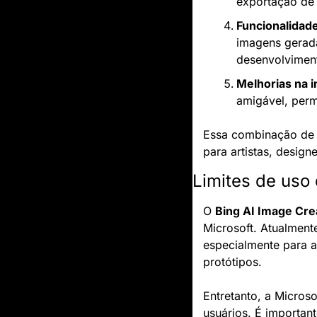
exportação de
Funcionalidad
imagens gerada
desenvolviment
Melhorias na i
amigável, perm
Essa combinação de m
para artistas, designe
Limites de uso
O 
Bing AI Image Cre
Microsoft. Atualment
especialmente para a
protótipos.
Entretanto, a Micros
usuários. É importan