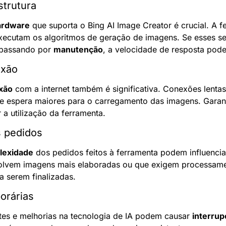
strutura
ardware
 que suporta o Bing AI Image Creator é crucial. A 
xecutam os algoritmos de geração de imagens. Se esses ser
passando por 
manutenção
, a velocidade de resposta pod
exão
xão
 com a internet também é significativa. Conexões lentas
e espera maiores para o carregamento das imagens. Garan
 a utilização da ferramenta.
 pedidos
lexidade
 dos pedidos feitos à ferramenta podem influenciar
volvem imagens mais elaboradas ou que exigem processame
a serem finalizadas.
orárias
tes e melhorias na tecnologia de IA podem causar 
interru