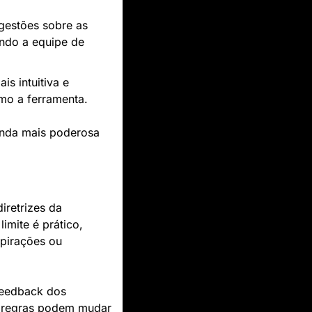
gestões sobre as 
ndo a equipe de 
s intuitiva e 
mo a ferramenta.
nda mais poderosa 
retrizes da 
limite é prático, 
pirações ou 
feedback dos 
s regras podem mudar 