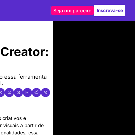
Seja um parceiro
Inscreva-se
Creator: 
o essa ferramenta 
l.
criativos e 
r visuais a partir de 
onalidades, essa 