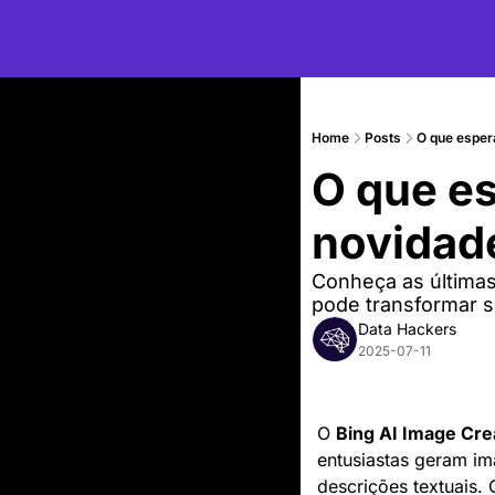
Home
Posts
O que esper
O que es
novidad
Conheça as última
pode transformar seu
Data Hackers
2025-07-11
O 
Bing AI Image Cre
entusiastas geram im
descrições textuais.