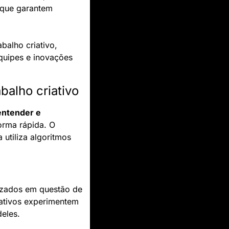
 que garantem 
alho criativo, 
uipes e inovações 
balho criativo
entender e 
orma rápida. O 
utiliza algoritmos 
izados em questão de 
ativos experimentem 
eles.