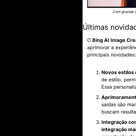
Com grande ca
Últimas novida
O 
Bing AI Image Cre
aprimorar a experiên
principais novidades:
Novos estilos d
de estilo, per
Essa personali
Aprimorament
saídas são mai
buscam resulta
Integração co
integração ma