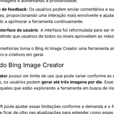
 imagens e aumentando a produtividade.
e de feedback
: Os usuários podem enviar comentários e su
s, proporcionando uma interação mais envolvente e ajuda
o a aprimorar a ferramenta continuamente.
nterface do usuário
: A interface foi reformulada para ser mai
itindo que usuários de todos os níveis aproveitem ao máxi
elhorias torna o Bing AI Image Creator uma ferramenta ai
rs e criativos em geral.
 do Bing Image Creator
ator
 possui um limite de uso que pode variar conforme as di
e, os usuários podem 
gerar até três imagens por dia
. Esse 
queles que estão explorando a ferramenta em busca de ins
oft pode ajustar essas limitações conforme a demanda e o 
te ficar de olho nas atualizações para entender como essa