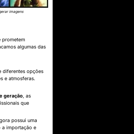
 gerar imagens
e prometem 
tacamos algumas das 
 diferentes opções 
s e atmosferas. 
de geração
, as 
issionais que 
: O Bing AI Image Creator agora possui uma 
 a importação e 