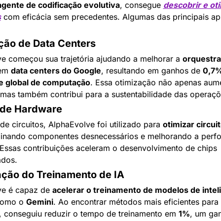
agente de codificação evolutiva
, consegue 
descobrir e oti
s
 com eficácia sem precedentes. Algumas das principais apl
ação de Data Centers
e começou sua trajetória ajudando a melhorar a 
orquestra
em 
data centers do Google
, resultando em ganhos de 
0,7%
e global de computação
. Essa otimização não apenas aume
, mas também contribui para a sustentabilidade das operaçõ
 de Hardware
e circuitos, AlphaEvolve foi utilizado para 
otimizar circuit
iminando componentes desnecessários e melhorando a perf
Essas contribuições aceleram o desenvolvimento de chips 
ados.
ação do Treinamento de IA
e é capaz de 
acelerar o treinamento de modelos de inteli
como o 
Gemini
. Ao encontrar métodos mais eficientes para 
 conseguiu reduzir o tempo de treinamento em 
1%
, um gan