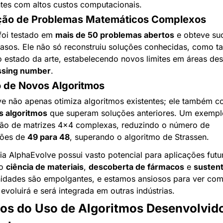
es com altos custos computacionais.
ução de Problemas Matemáticos Complexos
foi testado em 
mais de 50 problemas abertos
casos. Ele não só reconstruiu soluções conhecidas, como t
 estado da arte, estabelecendo novos limites em áreas des
ssing number
.
o de Novos Algoritmos
s algoritmos
 que superam soluções anteriores. Um exemplo
ção de matrizes 4x4 complexas, reduzindo o número de 
ções de 
49 para 48
, superando o algoritmo de Strassen.
ia AlphaEvolve possui vasto potencial para aplicações futu
o 
ciência de materiais
, 
descoberta de fármacos
 e 
sustent
idades são empolgantes, e estamos ansiosos para ver com
evoluirá e será integrada em outras indústrias.
os do Uso de Algoritmos Desenvolvido