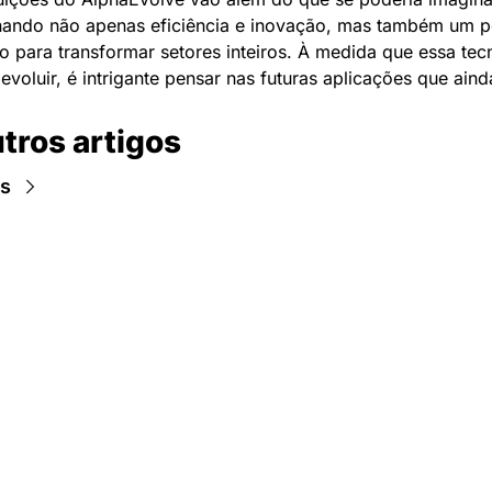
ando não apenas eficiência e inovação, mas também um po
vo para transformar setores inteiros. À medida que essa tecn
 evoluir, é intrigante pensar nas futuras aplicações que ain
tros artigos
os
Newsletter Data Hackers: 
Gratuita, sem spam, sem 
paywall.
Acompanhe essa todas a 
Inscreva-se
novidades da área de 