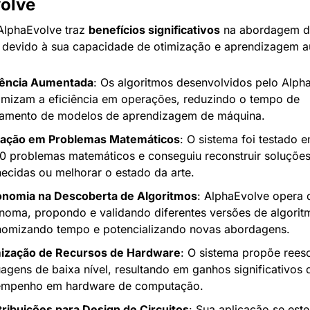
olve
lphaEvolve traz 
benefícios significativos
 na abordagem d
 devido à sua capacidade de otimização e aprendizagem 
iência Aumentada
: Os algoritmos desenvolvidos pelo Alpha
mizam a eficiência em operações, reduzindo o tempo de 
namento de modelos de aprendizagem de máquina.
vação em Problemas Matemáticos
: O sistema foi testado e
0 problemas matemáticos e conseguiu reconstruir soluções
ecidas ou melhorar o estado da arte.
nomia na Descoberta de Algoritmos
: AlphaEvolve opera 
noma, propondo e validando diferentes versões de algoritm
omizando tempo e potencializando novas abordagens.
ização de Recursos de Hardware
: O sistema propõe reesc
uagens de baixa nível, resultando em ganhos significativos d
empenho em hardware de computação.
ribuições para Design de Circuitos
: Sua aplicação se este