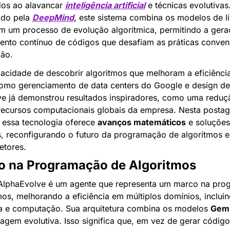
os ao alavancar 
inteligência artificial
 e técnicas evolutivas.
do pela 
DeepMind
m um processo de evolução algorítmica, permitindo a geraç
nto contínuo de códigos que desafiam as práticas convenc
ão.
cidade de descobrir algoritmos que melhoram a eficiência
omo gerenciamento de data centers do Google e design de 
e já demonstrou resultados inspiradores, como uma reduçã
ecursos computacionais globais da empresa. Nesta postag
essa tecnologia oferece 
avanços matemáticos
 e soluções 
, reconfigurando o futuro da programação de algoritmos e
etores.
o na Programação de Algoritmos
AlphaEvolve é um agente que representa um marco na pro
mos, melhorando a eficiência em múltiplos domínios, incluin
 e computação. Sua arquitetura combina os modelos 
Gemi
gem evolutiva. Isso significa que, em vez de gerar código