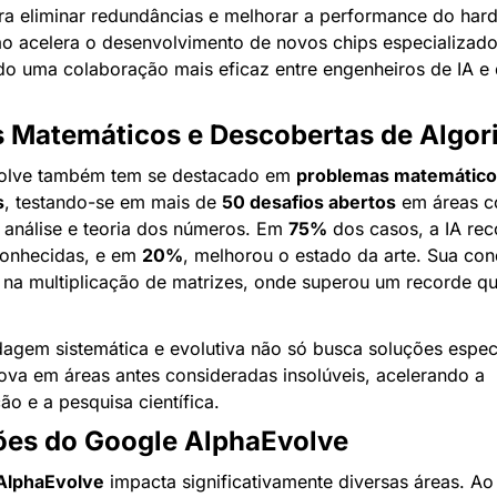
ra eliminar redundâncias e melhorar a performance do hard
ão acelera o desenvolvimento de novos chips especializados
 uma colaboração mais eficaz entre engenheiros de IA e 
 Matemáticos e Descobertas de Algor
olve também tem se destacado em 
problemas matemáticos
s
, testando-se em mais de 
50 desafios abertos
 em áreas c
 análise e teoria dos números. Em 
75%
 dos casos, a IA reco
onhecidas, e em 
20%
, melhorou o estado da arte. Sua conq
i na multiplicação de matrizes, onde superou um recorde qu
agem sistemática e evolutiva não só busca soluções especí
va em áreas antes consideradas insolúveis, acelerando a 
o e a pesquisa científica.
ões do Google AlphaEvolve
AlphaEvolve
 impacta significativamente diversas áreas. Ao 