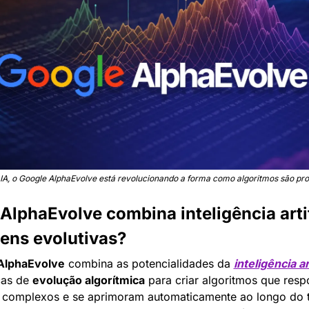
IA, o Google AlphaEvolve está revolucionando a forma como algoritmos são p
lphaEvolve combina inteligência artifi
ens evolutivas?
AlphaEvolve
 combina as potencialidades da 
inteligência art
as de 
evolução algorítmica
 para criar algoritmos que resp
 complexos e se aprimoram automaticamente ao longo do t