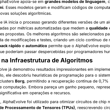
phaEvolve apoia-se em 
grandes modelos de linguagem
, 
ni
. Esses modelos geram e modificam códigos de computa
ovas soluções algorítmicas.
e IA inicia o processo gerando diferentes versões de um al
iadas por métricas automatizadas que medem a 
qualidade
 
es propostas. Os melhores algoritmos são selecionados pa
a de modificações e testes, criando um ciclo contínuo de m
ack rápido
 e 
automático
 permite que o AlphaEvolve explor
que poderiam passar despercebidas por programadores hu
na Infraestrutura de Algoritmos
lve já demonstrou resultados impressionantes em impleme
o, ele descobriu heurísticas de programação para o sistem
clusters 
Borg
, permitindo a recuperação contínua de 0,7% 
de computação. Embora pareça um ganho pequeno, represe
ignificativa em operações e recursos.
de Processamento de Tensores (TPUs)