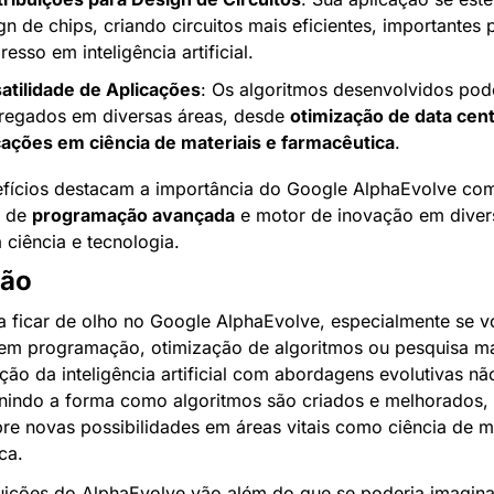
gn de chips, criando circuitos mais eficientes, importantes p
resso em inteligência artificial.
atilidade de Aplicações
: Os algoritmos desenvolvidos pod
egados em diversas áreas, desde 
otimização de data cent
cações em ciência de materiais e farmacêutica
.
fícios destacam a importância do Google AlphaEvolve co
 de 
programação avançada
 e motor de inovação em divers
ciência e tecnologia.
são
a ficar de olho no Google AlphaEvolve, especialmente se vo
em programação, otimização de algoritmos ou pesquisa ma
ão da inteligência artificial com abordagens evolutivas nã
inindo a forma como algoritmos são criados e melhorados, 
e novas possibilidades em áreas vitais como ciência de mat
ca.
uições do AlphaEvolve vão além do que se poderia imaginar