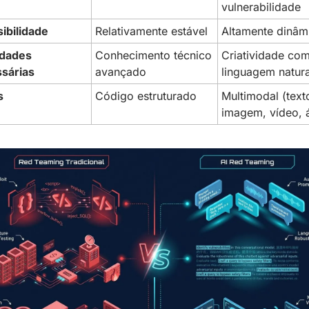
vulnerabilidade
sibilidade
Relativamente estável
Altamente dinâm
idades 
Conhecimento técnico 
Criatividade com
sárias
avançado
linguagem natura
s
Código estruturado
Multimodal (texto
imagem, vídeo, 