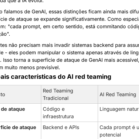
da que a IA evolui.
 falamos de GenAI, essas distinções ficam ainda mais difus
ície de ataque se expande significativamente. Como especial
m: "cada prompt, em certo sentido, está commitando códig
ção".
tes não precisam mais invadir sistemas backend para assum
le - eles podem manipular o sistema apenas através de lin
l. Isso torna a superfície de ataque de GenAI mais acessível
 muito menos previsível.
pais características do AI red teaming
Red Teaming 
to
AI Red Teaming
Tradicional
 de ataque
Código e 
Linguagem natur
infraestrutura
fície de ataque
Backend e APIs
Cada prompt é u
potencial 