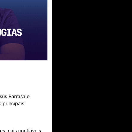
ús Barrasa e 
principais 
s mais confiáveis 