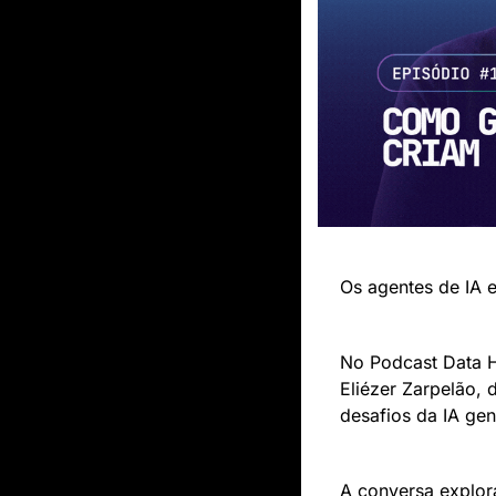
Os agentes de IA 
No Podcast Data H
Eliézer Zarpelão, 
desafios da IA gen
A conversa explor