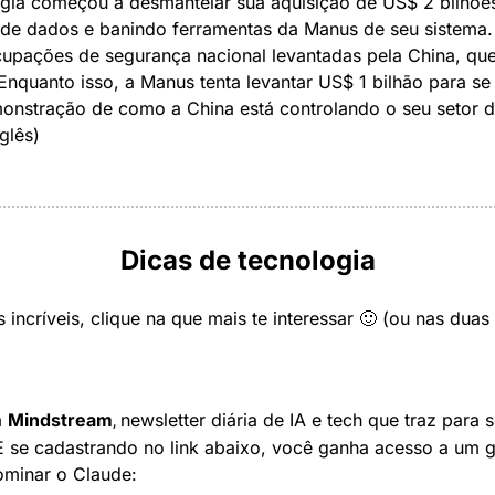
ogia começou a desmantelar sua aquisição de US$ 2 bilhões
de dados e banindo ferramentas da Manus de seu sistema. 
upações de segurança nacional levantadas pela China, que 
nquanto isso, a Manus tenta levantar US$ 1 bilhão para se 
nstração de como a China está controlando o seu setor de
glês)
Dicas de tecnologia
incríveis, clique na que mais te interessar 
🙂
 (ou nas duas 
 
Mindstream
newsletter diária de IA e tech que traz para s
, 
E se cadastrando no link abaixo, você ganha acesso a um g
ominar o Claude
: