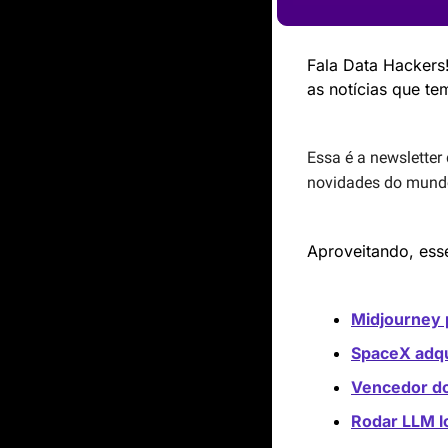
Fala Data Hackers
as notícias que te
Essa é a newsletter
novidades do mundo 
Aproveitando, ess
Midjourney p
SpaceX adqu
Vencedor do
Rodar LLM l