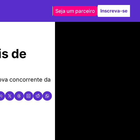
Seja um parceiro
Inscreva-se
s de 
ova concorrente da 