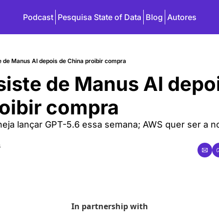
Podcast
Pesquisa State of Data
Blog
Autores
e de Manus AI depois de China proibir compra
iste de Manus AI depoi
oibir compra
neja lançar GPT-5.6 essa semana; AWS quer ser a n
s
In partnership with