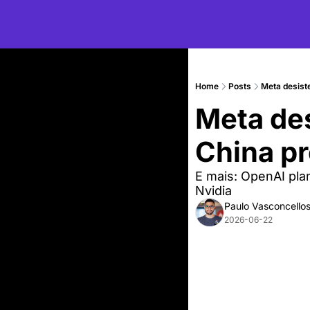
Home
Posts
Meta desist
Meta des
China pr
E mais: OpenAI pla
Nvidia
Paulo Vasconcello
2026-06-22