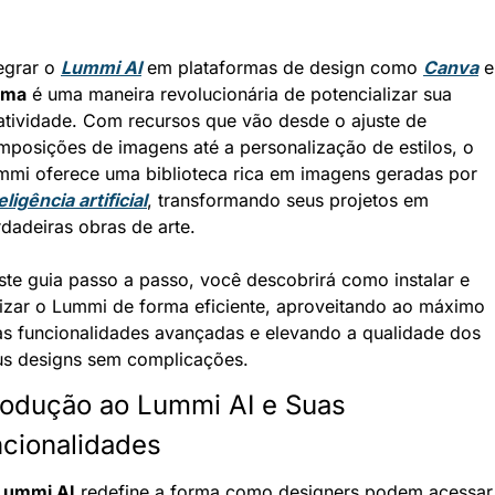
egrar o 
Lummi AI
 em plataformas de design como 
Canva
gma
 é uma maneira revolucionária de potencializar sua 
iatividade. Com recursos que vão desde o ajuste de 
mposições de imagens até a personalização de estilos, o 
Lummi oferece uma biblioteca rica em imagens geradas por 
eligência artificial
, transformando seus projetos em 
rdadeiras obras de arte.
ste guia passo a passo, você descobrirá como instalar e 
ilizar o Lummi de forma eficiente, aproveitando ao máximo 
as funcionalidades avançadas e elevando a qualidade dos 
us designs sem complicações.
rodução ao Lummi AI e Suas 
cionalidades
Lummi AI
 redefine a forma como designers podem acessar 