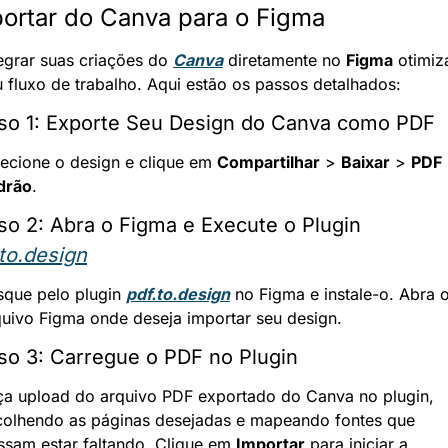
ortar do Canva para o Figma
egrar suas criações do 
Canva
 diretamente no 
Figma
 otimiza
u fluxo de trabalho. Aqui estão os passos detalhados:
so 1: Exporte Seu Design do Canva como PDF
lecione o design e clique em 
Compartilhar
 > 
Baixar
 > 
PDF 
drão
.
Passo 2: Abra o Figma e Execute o Plugin 
.to.design
sque pelo plugin 
pdf.to.design
 no Figma e instale-o. Abra o
quivo Figma onde deseja importar seu design.
so 3: Carregue o PDF no Plugin
ça upload do arquivo PDF exportado do Canva no plugin, 
colhendo as páginas desejadas e mapeando fontes que 
ssam estar faltando. Clique em 
Importar
 para iniciar a 