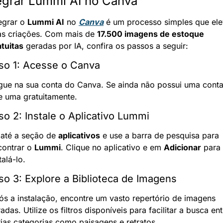
egrar Lummi AI no Canva
egrar o 
Lummi AI
 no 
Canva
 é um processo simples que ele
as criações. Com mais de 
17.500 imagens de estoque 
atuitas
 geradas por IA, confira os passos a seguir:
so 1: Acesse o Canva
gue na sua conta do Canva. Se ainda não possui uma conta,
ie uma gratuitamente.
so 2: Instale o Aplicativo Lummi
 até a seção de 
aplicativos
 e use a barra de pesquisa para 
ontrar o 
Lummi
. Clique no aplicativo e em 
Adicionar
 para 
talá-lo.
so 3: Explore a Biblioteca de Imagens
ós a instalação, encontre um vasto repertório de imagens 
adas. Utilize os filtros disponíveis para facilitar a busca entr
rias categorias como paisagens e retratos.