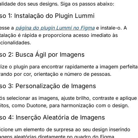
alidade dos seus designs. Siga os passos abaixo:
so 1: Instalação do Plugin Lummi
esse a 
página do plugin Lummi no Figma
 e instale-o. A 
talação é rápida e proporciona acesso imediato às 
ncionalidades.
so 2: Busca Ágil por Imagens
lize o plugin para encontrar rapidamente a imagem perfeita,
ltrando por cor, orientação e número de pessoas.
so 3: Personalização de Imagens
s selecionar as imagens, ajuste brilho, contraste e aplique 
eitos, como Duotone, para harmonização com o design.
so 4: Inserção Aleatória de Imagens
icione um elemento de surpresa ao seu design inserindo 
agens aleatórias diretamente no quadro do Figma.