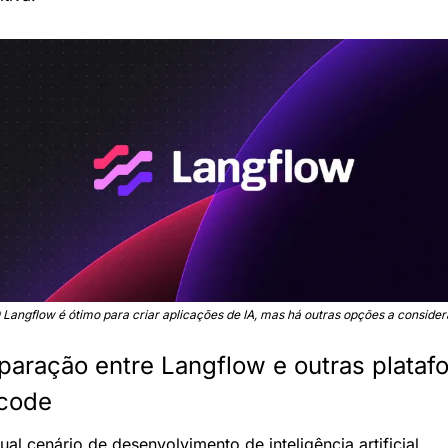
 Langflow é ótimo para criar aplicações de IA, mas há outras opções a consider
aração entre Langflow e outras platafo
code
No atual cenário de desenvolvimento de inteligência artificial, 