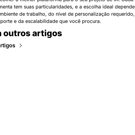
menta tem suas particularidades, e a escolha ideal depende
mbiente de trabalho, do nível de personalização requerido,
porte e da escalabilidade que você procura.
 outros artigos
rtigos
Newsletter Data Hackers: 
Gratuita, sem spam, sem 
paywall.
Acompanhe essa todas a 
Inscreva-se
novidades da área de 
dados e IA, na nossa 