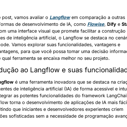
 post, vamos avaliar o 
Langflow
 em comparação a outras 
formas de desenvolvimento de IA, como 
Flowise
, 
Dify
 e 
St
om uma interface visual que promete facilitar a construção 
es de inteligência artificial, o Langflow se destaca no cenári
ode. Vamos explorar suas funcionalidades, vantagens e 
ntagens, para que você possa tomar uma decisão informad
 qual ferramenta se encaixa melhor no seu projeto.
odução ao Langflow e suas funcionalida
ngflow
 é uma ferramenta inovadora que se destaca na criaç
entes de inteligência artificial (IA) de forma acessível e intuit
tegrar as potentes funcionalidades do framework LangChain
low torna o desenvolvimento de aplicações de IA mais fácil
tindo que iniciantes e desenvolvedores experientes criem 
ões sofisticadas sem a necessidade de programação avan