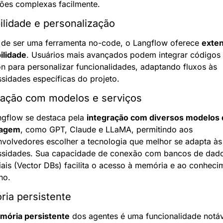
ões complexas facilmente.
bilidade e personalização
de ser uma ferramenta no-code, o Langflow oferece 
exten
bilidade
. Usuários mais avançados podem integrar códigos 
n para personalizar funcionalidades, adaptando fluxos às 
sidades específicas do projeto.
ração com modelos e serviços
gflow se destaca pela 
integração com diversos modelos d
uagem
, como GPT, Claude e LLaMA, permitindo aos 
volvedores escolher a tecnologia que melhor se adapta às 
ssidades. Sua capacidade de conexão com bancos de dado
iais (Vector DBs) facilita o acesso à memória e ao conhecim
no.
ia persistente
mória persistente
 dos agentes é uma funcionalidade notáve