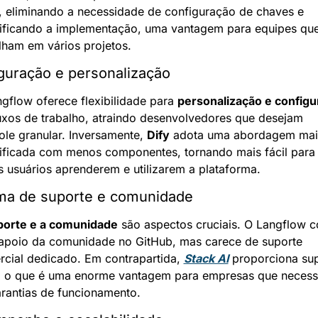
, eliminando a necessidade de configuração de chaves e 
ificando a implementação, uma vantagem para equipes que
lham em vários projetos.
guração e personalização
gflow oferece flexibilidade para 
personalização e config
uxos de trabalho, atraindo desenvolvedores que desejam 
ole granular. Inversamente, 
Dify
 adota uma abordagem mais
ificada com menos componentes, tornando mais fácil para 
 usuários aprenderem e utilizarem a plataforma.
ma de suporte e comunidade
porte e a comunidade
 são aspectos cruciais. O Langflow co
poio da comunidade no GitHub, mas carece de suporte 
cial dedicado. Em contrapartida, 
Stack AI
 proporciona sup
, o que é uma enorme vantagem para empresas que necessi
rantias de funcionamento.