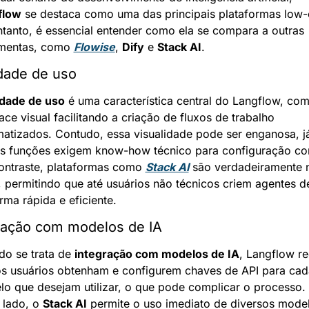
flow
 se destaca como uma das principais plataformas low-
tanto, é essencial entender como ela se compara a outras 
mentas, como 
Flowise
, 
Dify
 e 
Stack AI
.
idade de uso
idade de uso
 é uma característica central do Langflow, com
face visual facilitando a criação de fluxos de trabalho 
atizados. Contudo, essa visualidade pode ser enganosa, já
s funções exigem know-how técnico para configuração corr
ntraste, plataformas como 
Stack AI
 são verdadeiramente 
 permitindo que até usuários não técnicos criem agentes de
rma rápida e eficiente.
ração com modelos de IA
o se trata de 
integração com modelos de IA
, Langflow re
s usuários obtenham e configurem chaves de API para cada
o que desejam utilizar, o que pode complicar o processo. 
 lado, o 
Stack AI
 permite o uso imediato de diversos model