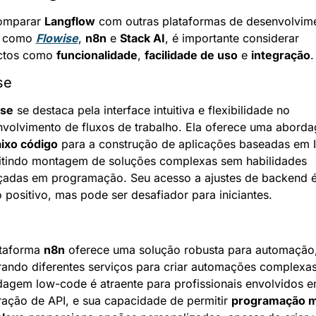
omparar 
Langflow
 com outras plataformas de desenvolvime
A como 
Flowise
, 
n8n
 e 
Stack AI
, é importante considerar 
ctos como 
funcionalidade
, 
facilidade de uso
 e 
integração
.
se
ise
 se destaca pela interface intuitiva e flexibilidade no 
volvimento de fluxos de trabalho. Ela oferece uma aborda
ixo código
 para a construção de aplicações baseadas em IA
tindo montagem de soluções complexas sem habilidades 
adas em programação. Seu acesso a ajustes de backend é
 positivo, mas pode ser desafiador para iniciantes.
taforma 
n8n
 oferece uma solução robusta para automação,
rando diferentes serviços para criar automações complexas
agem low-code é atraente para profissionais envolvidos e
ração de API, e sua capacidade de permitir 
programação ma