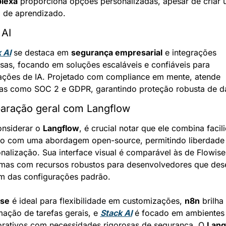
lexa
 proporciona opções personalizadas, apesar de criar 
 de aprendizado.
 AI
 AI
 se destaca em 
segurança empresarial
 e integrações 
sas, focando em soluções escaláveis e confiáveis para 
ações de IA. Projetado com compliance em mente, atende 
as como SOC 2 e GDPR, garantindo proteção robusta de d
ração geral com Langflow
nsiderar o 
Langflow
, é crucial notar que ele combina facili
o com uma abordagem open-source, permitindo liberdade 
nalização. Sua interface visual é comparável às de Flowise 
mas com recursos robustos para desenvolvedores que dese
ém das configurações padrão.
ise
 é ideal para flexibilidade em customizações, 
n8n
 brilha 
ação de tarefas gerais, e 
Stack AI
 é focado em ambientes 
rativos com necessidades rigorosas de segurança. O 
Lang