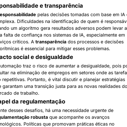
ponsabilidade e transparência
esponsabilidade
 pelas decisões tomadas com base em IA é
plexa. Dificuldades na identificação de quem é responsáve
ndo um algoritmo gera resultados adversos podem levar a 
 falta de confiança nos sistemas de IA, especialmente em 
viços críticos. A 
transparência
 dos processos e decisões 
orítmicas é essencial para mitigar esses problemas.
acto social e desigualdade
utomação traz o risco de aumentar a desigualdade, pois po
ultar na eliminação de empregos em setores onde as tarefas
 repetitivas. Portanto, é vital discutir e planejar estratégias 
 garantam uma transição justa para as novas realidades do
cado de trabalho.
apel da regulamentação
Diante desses desafios, há uma necessidade urgente de 
gulamentação robusta
 que acompanhe os avanços 
nológicos. Políticas que promovam práticas éticas no 