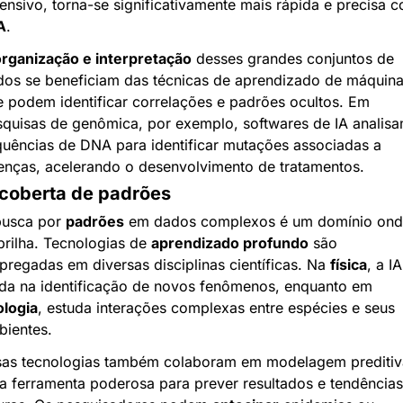
ensivo, torna-se significativamente mais rápida e precisa c
A
.
rganização e interpretação
 desses grandes conjuntos de 
os se beneficiam das técnicas de aprendizado de máquina,
 podem identificar correlações e padrões ocultos. Em 
quisas de genômica, por exemplo, softwares de IA analisa
uências de DNA para identificar mutações associadas a 
nças, acelerando o desenvolvimento de tratamentos.
coberta de padrões
usca por 
padrões
 em dados complexos é um domínio onde
brilha. Tecnologias de 
aprendizado profundo
 são 
regadas em diversas disciplinas científicas. Na 
física
, a IA 
ajuda na identificação de novos fenômenos, enquanto em 
ologia
, estuda interações complexas entre espécies e seus 
bientes.
sas tecnologias também colaboram em modelagem preditiva
 ferramenta poderosa para prever resultados e tendências 