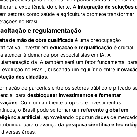
horar a experiência do cliente. A 
integração de soluções d
 em setores como saúde e agricultura promete transformar 
rações no Brasil.
acitação e regulamentação
alta de mão de obra qualificada
 é uma preocupação 
nificativa. Investir em 
educação e requalificação
 é crucial 
a atender à demanda por especialistas em IA. A 
ulamentação da IA também será um fator fundamental para
 evolução no Brasil, buscando um equilíbrio entre 
inovação
oteção dos cidadãos
.
ormação de parcerias entre os setores público e privado se
encial para 
desbloquear investimentos e fomentar 
ovações
. Com um ambiente propício e investimentos 
tínuos, o Brasil pode se tornar um 
referente global em 
eligência artificial
, aproveitando oportunidades de mercado
tribuindo para o avanço da 
pesquisa científica e tecnológ
diversas áreas.