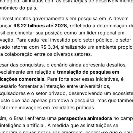
nológico, alinhadas com as estratégias de desenvolvimento
onômico do país.
investimentos governamentais em pesquisa em IA devem 
ançar 
R$ 22 bilhões até 2028
, refletindo a determinação do
sil em cimentar sua posição como um líder regional em 
vação. Para cada real investido pelo setor público, o setor 
vado retorna com R$ 3,34, sinalizando um ambiente propíci
a colaboração entre os diversos setores.
sar das conquistas, o cenário ainda apresenta desafios, 
ecialmente em relação à 
translação de pesquisa em 
licações comerciais
. Para fortalecer essas iniciativas, é 
essário fomentar a interação entre universitários, 
quisadores e o setor privado, desenvolvendo um ecossiste
busto que não apenas promova a pesquisa, mas que també
nsforme inovações em realidades práticas.
im, o Brasil enfrenta uma 
perspectiva animadora
 no camp
inteligência artificial. À medida que as instituições se 
imoram e novas pesquisas emergem, espera-se que o país 