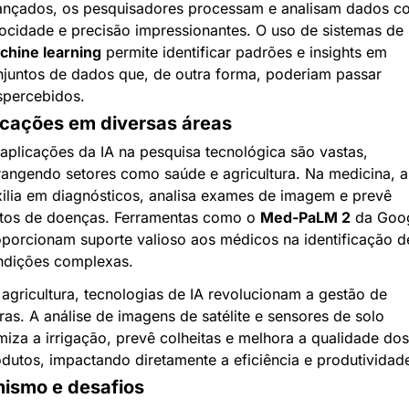
ançados, os pesquisadores processam e analisam dados co
velocidade e precisão impressionantes. O uso de sistemas de 
chine learning
 permite identificar padrões e insights em 
juntos de dados que, de outra forma, poderiam passar 
spercebidos.
icações em diversas áreas
aplicações da IA na pesquisa tecnológica são vastas, 
angendo setores como saúde e agricultura. Na medicina, a 
ilia em diagnósticos, analisa exames de imagem e prevê 
tos de doenças. Ferramentas como o 
Med-PaLM 2
 da Goog
porcionam suporte valioso aos médicos na identificação de
ndições complexas.
agricultura, tecnologias de IA revolucionam a gestão de 
ras. A análise de imagens de satélite e sensores de solo 
miza a irrigação, prevê colheitas e melhora a qualidade dos 
dutos, impactando diretamente a eficiência e produtividad
mismo e desafios