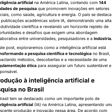
eligência artificial
 na América Latina, contando com 
144 
idades de pesquisa
 que promovem inovações em setores 
ciais, como saúde, agricultura e energia. O país se destaca 
publicações acadêmicas sobre IA, demonstrando uma alta 
dutividade científica e revelando um horizonte repleto de 
ortunidades e desafios que exigem uma abordagem 
aborativa entre universidades, pesquisadores e a 
indústria
Neste post, exploraremos como a inteligência artificial está 
nsformando a pesquisa científica e tecnológica
 no Brasil, 
impactando métodos, descobertas e a necessidade de uma 
gulamentação ética
 para assegurar um futuro sustentável e 
ponsável.
rodução à inteligência artificial e 
quisa no Brasil
O Brasil tem se destacado como um importante polo de 
eligência artificial
 (IA) na América Latina, apresentando uma
scente produção e inovação nessa área. De acordo com 