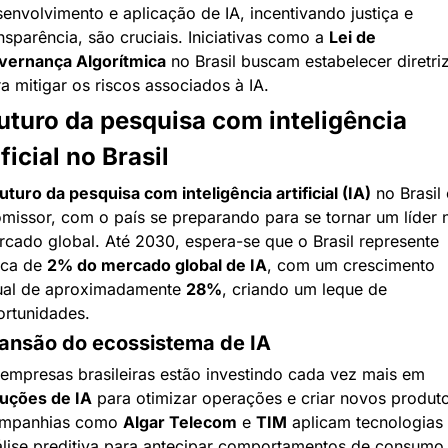
envolvimento e aplicação de IA, incentivando justiça e 
nsparência, são cruciais. Iniciativas como a 
Lei de 
vernança Algorítmica
 no Brasil buscam estabelecer diretriz
a mitigar os riscos associados à IA.
uturo da pesquisa com inteligência 
ificial no Brasil
uturo da pesquisa com inteligência artificial (IA)
 no Brasil 
missor, com o país se preparando para se tornar um líder n
cado global. Até 2030, espera-se que o Brasil represente 
ca de 
2% do mercado global de IA
, com um crescimento 
ual de aproximadamente 
28%
, criando um leque de 
rtunidades.
ansão do ecossistema de IA
As empresas brasileiras estão investindo cada vez mais em 
luções de IA
 para otimizar operações e criar novos produto
mpanhias como 
Algar Telecom
 e 
TIM
 aplicam tecnologias 
lise preditiva para antecipar comportamentos de consumo 