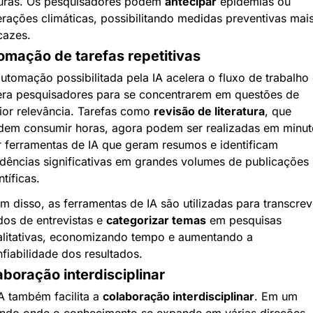
uras. Os pesquisadores podem 
antecipar
 epidemias ou 
erações climáticas, possibilitando medidas preventivas mais
cazes.
omação de tarefas repetitivas
utomação possibilitada pela IA acelera o fluxo de trabalho e
era pesquisadores para se concentrarem em questões de 
or relevância. Tarefas como 
revisão de literatura
, que 
em consumir horas, agora podem ser realizadas em minuto
 ferramentas de IA que geram resumos e identificam 
dências significativas em grandes volumes de publicações 
ntíficas.
m disso, as ferramentas de IA são utilizadas para transcreve
os de entrevistas e 
categorizar temas
 em pesquisas 
litativas, economizando tempo e aumentando a 
fiabilidade dos resultados.
boração interdisciplinar
A também facilita a 
colaboração interdisciplinar
. Em um 