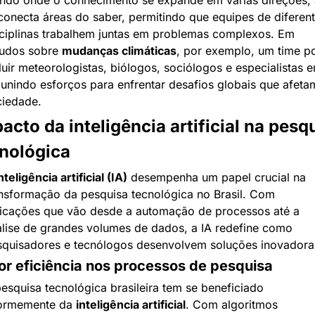
do onde o conhecimento se expande em várias direções, a
conecta áreas do saber, permitindo que equipes de diferent
ciplinas trabalhem juntas em problemas complexos. Em 
udos sobre 
mudanças climáticas
, por exemplo, um time po
luir meteorologistas, biólogos, sociólogos e especialistas e
 unindo esforços para enfrentar desafios globais que afetam
ciedade.
acto da inteligência artificial na pesqu
nológica
nteligência artificial (IA)
 desempenha um papel crucial na 
nsformação da pesquisa tecnológica no Brasil. Com 
icações que vão desde a automação de processos até a 
lise de grandes volumes de dados, a IA redefine como 
squisadores e tecnólogos desenvolvem soluções inovadora
or eficiência nos processos de pesquisa
esquisa tecnológica brasileira tem se beneficiado 
ormemente da 
inteligência artificial
. Com algoritmos 