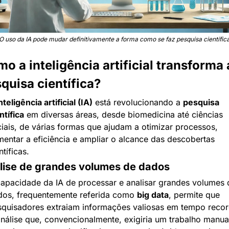
O uso da IA pode mudar definitivamente a forma como se faz pesquisa científic
o a inteligência artificial transforma a
quisa científica?
nteligência artificial (IA)
 está revolucionando a 
pesquisa 
ntífica
 em diversas áreas, desde biomedicina até ciências 
iais, de várias formas que ajudam a otimizar processos, 
entar a eficiência e ampliar o alcance das descobertas 
ntíficas.
lise de grandes volumes de dados
apacidade da IA de processar e analisar grandes volumes d
os, frequentemente referida como 
big data
, permite que 
quisadores extraiam informações valiosas em tempo record
nálise que, convencionalmente, exigiria um trabalho manual