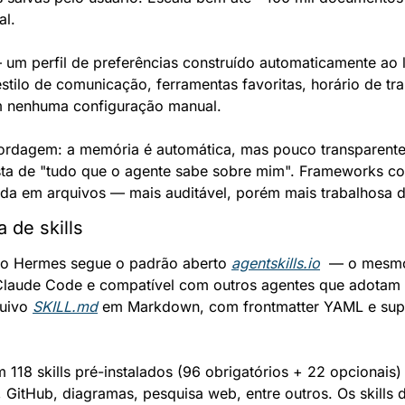
al.
um perfil de preferências construído automaticamente ao 
stilo de comunicação, ferramentas favoritas, horário de tra
m nenhuma configuração manual.
ordagem: a memória é automática, mas pouco transparente
ista de "tudo que o agente sabe sobre mim". Frameworks 
a em arquivos — mais auditável, porém mais trabalhosa d
 de skills
lo Hermes segue o padrão aberto 
agentskills.io
  — o mesmo
 Claude Code e compatível com outros agentes que adotam 
uivo 
SKILL.md
 em Markdown, com frontmatter YAML e supor
118 skills pré-instalados (96 obrigatórios + 22 opcionais)
GitHub, diagramas, pesquisa web, entre outros. Os skills 