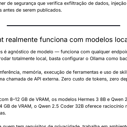
r de segurança que verifica exfiltração de dados, injeção
s antes de serem publicados.
 realmente funciona com modelos loca
s é agnóstico de modelo — funciona com qualquer endpoin
rodar totalmente local, basta configurar o Ollama como ba
nferência, memória, execução de ferramentas e uso de skill
a chamada de API externa. Zero custo de tokens, zero de
com 8–12 GB de VRAM, os modelos Hermes 3 8B e Qwen 2.
 GB de VRAM, o Qwen 2.5 Coder 32B oferece raciocínio n
as.
ra quem tem requisitos de privacidade, trabalha em ambient