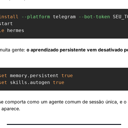
install
--platform
 telegram 
--bot-token
 SEU_T
tart

le 
hermes
uita gente: 
o aprendizado persistente vem desativado p
set 
memory.persistent 
set 
skills.autogen 
true
se comporta como um agente comum de sessão única, e o di
 aparece.