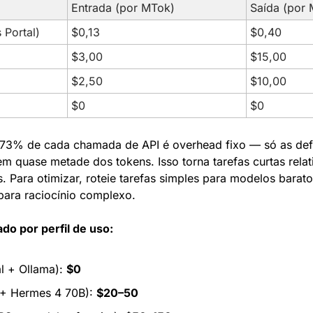
Entrada (por MTok)
Saída (por
Portal)
$0,13
$0,40
$3,00
$15,00
$2,50
$10,00
$0
$0
 73% de cada chamada de API é overhead fixo — só as defi
 quase metade dos tokens. Isso torna tarefas curtas relat
. Para otimizar, roteie tarefas simples para modelos barato
para raciocínio complexo.
do por perfil de uso:
l + Ollama): 
$0
+ Hermes 4 70B): 
$20–50