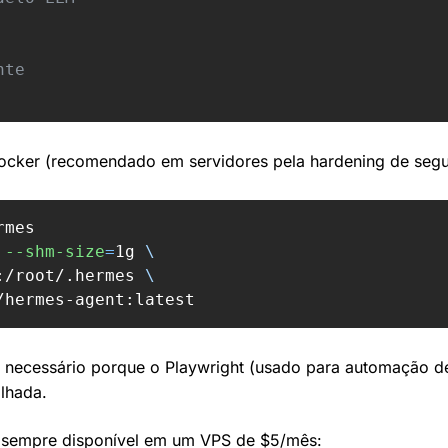
nte
ocker (recomendado em servidores pela hardening de segu
mes

--shm-size
=
1g 
\
:/root/.hermes 
\
/hermes-agent:latest
é necessário porque o Playwright (usado para automação de
lhada.
e sempre disponível em um VPS de $5/mês: