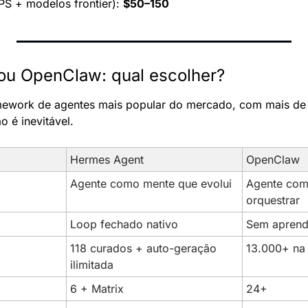
PS + modelos frontier): 
$50–150
ou OpenClaw: qual escolher?
mework de agentes mais popular do mercado, com mais de 3
 é inevitável.
Hermes Agent
OpenClaw
Agente como mente que evolui
Agente como
orquestrar
Loop fechado nativo
Sem aprend
118 curados + auto-geração 
13.000+ na
ilimitada
6 + Matrix
24+