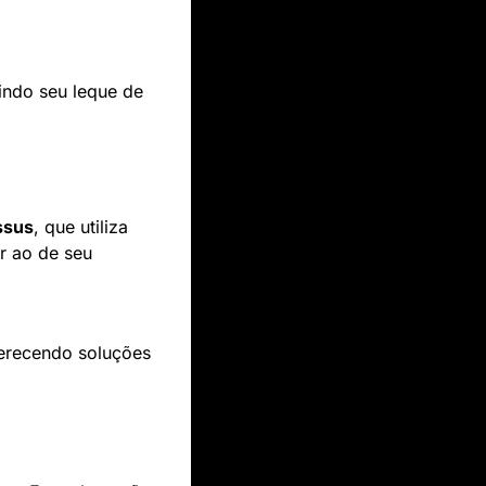
ndo seu leque de 
ssus
, que utiliza 
 ao de seu 
erecendo soluções 