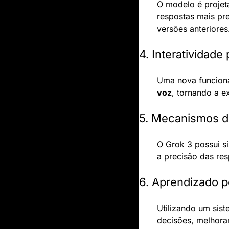
O modelo é projet
respostas mais pre
versões anteriores
4. Interatividade
Uma nova funciona
voz
, tornando a ex
5. Mecanismos d
O Grok 3 possui si
a precisão das re
6. Aprendizado p
Utilizando um sis
decisões, melhor