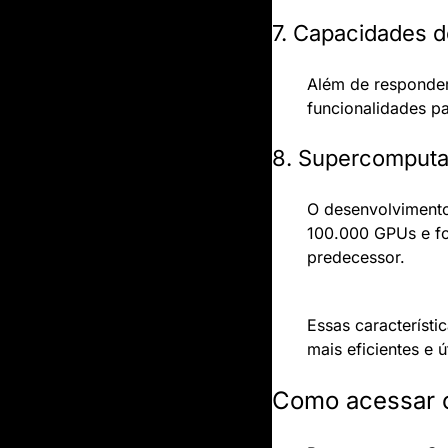
7. Capacidades d
Além de responder
funcionalidades p
8. Supercomputa
O desenvolvimento
100.000 GPUs e fo
predecessor.
Essas característi
mais eficientes e ú
Como acessar 