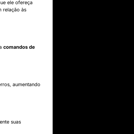
e ele ofereça 
 relação às 
a 
comandos de 
erros, aumentando 
nte suas 