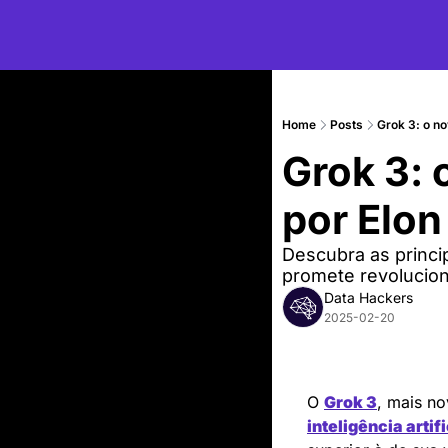
Home
Posts
Grok 3: o no
Grok 3: 
por Elo
Descubra as principa
promete revolucion
Data Hackers
2025-02-20
O 
Grok 3
inteligência artifi