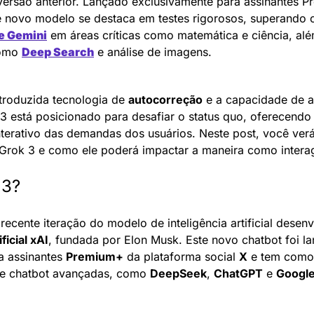
versão anterior. Lançado exclusivamente para assinantes P
e Gemini
 em áreas críticas como matemática e ciência, alé
omo 
Deep Search
 e análise de imagens.
roduzida tecnologia de 
autocorreção
 e a capacidade de a
3 está posicionado para desafiar o status quo, oferecendo
terativo das demandas dos usuários. Neste post, você verá 
o Grok 3 e como ele poderá impactar a maneira como intera
 3?
 recente iteração do modelo de inteligência artificial desenv
ificial xAI
, fundada por Elon Musk. Este novo chatbot foi la
 assinantes 
Premium+
 da plataforma social 
X
 e tem como 
e chatbot avançadas, como 
DeepSeek
, 
ChatGPT
 e 
Google