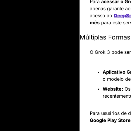
Para 
acessar o Gr
apenas garante ac
acesso ao 
DeepS
mês
 para este ser
Múltiplas Forma
O Grok 3 pode ser 
Aplicativo G
o modelo de 
Website:
 Os
recentement
Para usuários de d
Google Play Store