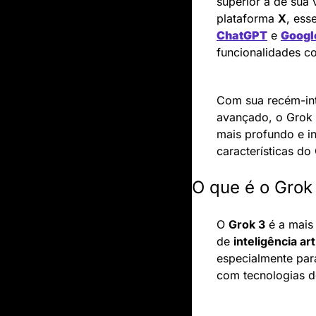
superior à de sua 
plataforma 
X
ChatGPT
 e 
Googl
funcionalidades c
Com sua recém-int
avançado, o Grok 
mais profundo e in
características d
O que é o Grok
O 
Grok 3
 é a mais
de 
inteligência art
especialmente para
com tecnologias d