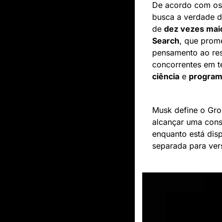
De acordo com os d
busca a verdade d
de 
dez vezes mai
Search
, que prome
pensamento ao res
concorrentes em te
ciência
 e 
program
Musk define o Gro
alcançar uma consi
enquanto está dis
separada para ver