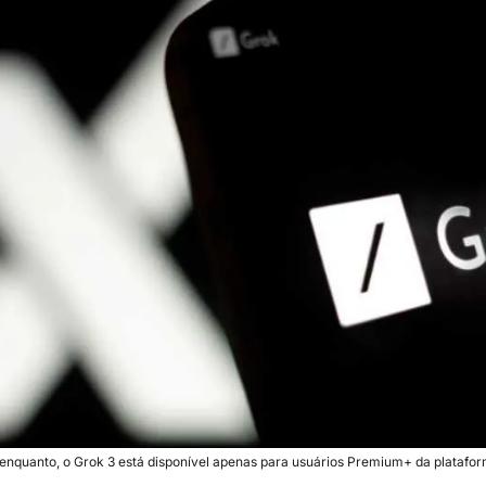
enquanto, o Grok 3 está disponível apenas para usuários Premium+ da platafo