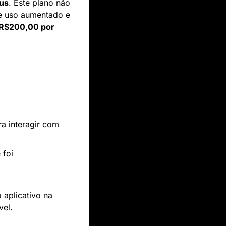
us
. Este plano não 
e uso aumentado e 
R$200,00 por 
a interagir com 
 foi 
 para o aplicativo na 
vel.