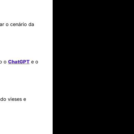
r o cenário da 
o o 
ChatGPT
 e o 
do vieses e 