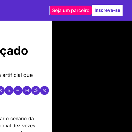
Seja um parceiro
Inscreva-se
çado 
rtificial que 
, mais nova criação de Elon Musk através da xAI, promete transformar o cenário da 
onal dez vezes 