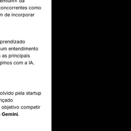
remium+ da 
, esse novo modelo se destaca em testes rigorosos, superando concorrentes como 
m de incorporar 
prendizado 
 um entendimento 
as principais 
gimos com a IA.
olvido pela startup 
nçado 
objetivo competir 
 Gemini
.