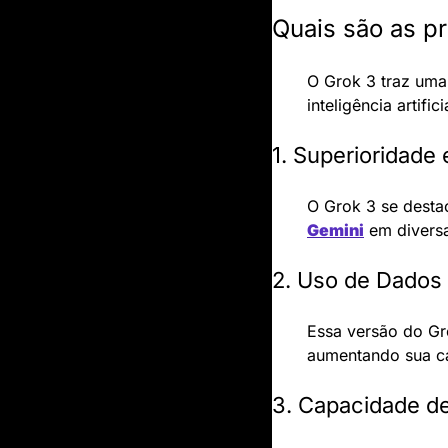
Quais são as pr
O Grok 3 traz uma 
inteligência artifi
1. Superioridad
O Grok 3 se desta
Gemini
 em diversa
2. Uso de Dados 
Essa versão do Gro
aumentando sua ca
3. Capacidade de