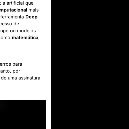
artificial que 
mputacional
 mais 
 ferramenta 
Deep 
cesso de 
superou modelos 
 como 
matemática
, 
rros para 
anto, por 
de uma assinatura 