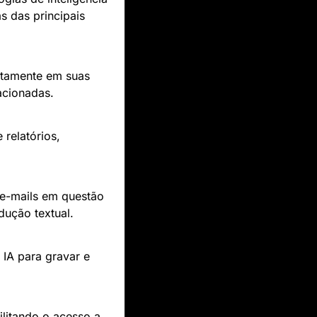
 das principais 
tamente em suas 
lacionadas.
relatórios, 
 e-mails em questão 
ução textual.
IA para gravar e 
litando o acesso a 