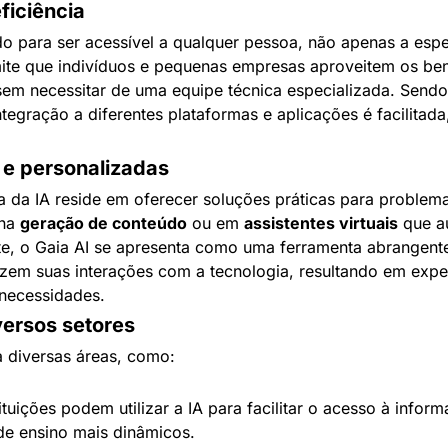
ficiência
do para ser acessível a qualquer pessoa, não apenas a espec
mite que indivíduos e pequenas empresas aproveitem os bene
al sem necessitar de uma equipe técnica especializada. Send
integração a diferentes plataformas e aplicações é facilitad
 e personalizadas
 na 
geração de conteúdo
 ou em 
assistentes virtuais
 que a
te, o Gaia AI se apresenta como uma ferramenta abrangente. 
izem suas interações com a tecnologia, resultando em experi
 necessidades.
versos setores
a diversas áreas, como:
tituições podem utilizar a IA para facilitar o acesso à inform
e ensino mais dinâmicos.