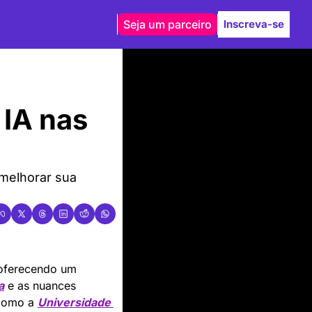
Seja um parceiro
Inscreva-se
IA nas 
melhorar sua 
 oferecendo um 
a
 e as nuances 
como a 
Universidade 