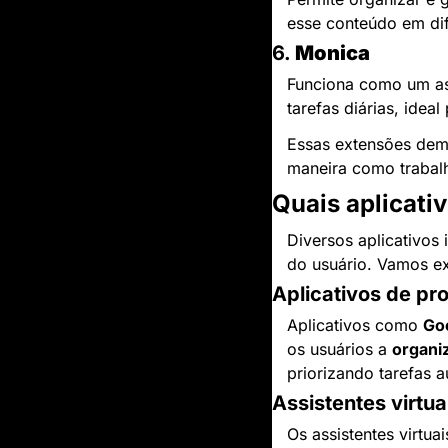
esse conteúdo em dif
6. 
Monica
Funciona como um ass
tarefas diárias, ide
Essas extensões dem
maneira como trabal
Quais aplicati
Diversos aplicativos 
do usuário. Vamos ex
Aplicativos de pr
Aplicativos como 
Go
os usuários a 
organiz
priorizando tarefas 
Assistentes virtua
Os assistentes virtua