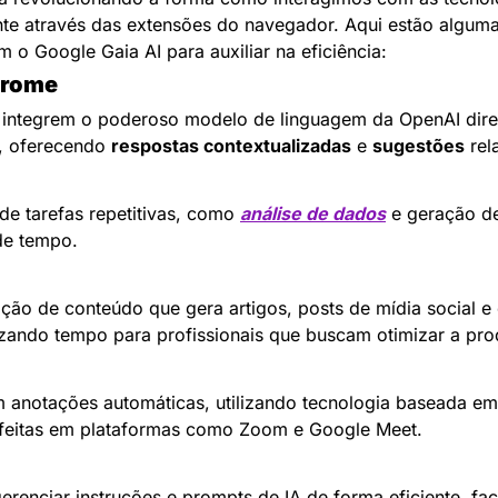
ente através das extensões do navegador. Aqui estão algumas
m o Google Gaia AI para auxiliar na eficiência:
hrome
s integrem o poderoso modelo de linguagem da OpenAI dire
, oferecendo 
respostas contextualizadas
 e 
sugestões
 re
e tarefas repetitivas, como 
análise de dados
 e geração de 
 de tempo.
ação de conteúdo que gera artigos, posts de mídia social e
ando tempo para profissionais que buscam otimizar a prod
 anotações automáticas, utilizando tecnologia baseada em 
s feitas em plataformas como Zoom e Google Meet.
erenciar instruções e prompts de IA de forma eficiente, faci