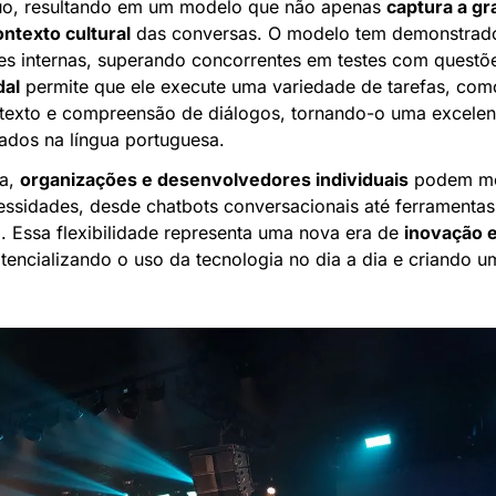
nuo, resultando em um modelo que não apenas 
captura a gr
ontexto cultural
 das conversas. O modelo tem demonstra
es internas, superando concorrentes em testes com questõ
dal
 permite que ele execute uma variedade de tarefas, com
texto e compreensão de diálogos, tornando-o uma excelent
ados na língua portuguesa.
a, 
organizações e desenvolvedores individuais
 podem mol
essidades, desde chatbots conversacionais até ferramentas 
 Essa flexibilidade representa uma nova era de 
inovação e
otencializando o uso da tecnologia no dia a dia e criando um