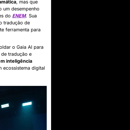
amática
, mas que 
do um desempenho 
es do 
ENEM
. Sua 
o tradução de 
e ferramenta para 
dar o Gaia AI para 
de tradução e 
m inteligência 
 ecossistema digital 