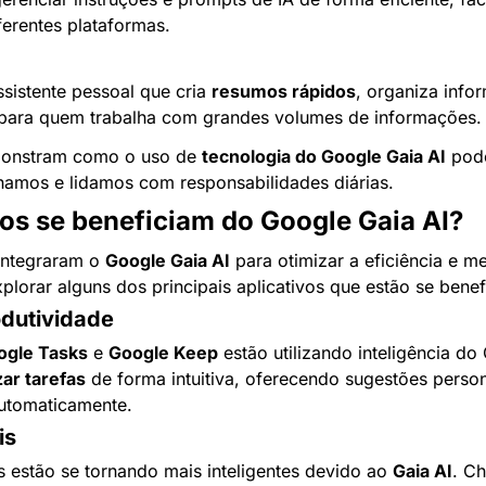
erentes plataformas.
istente pessoal que cria 
resumos rápidos
, organiza info
al para quem trabalha com grandes volumes de informações.
onstram como o uso de 
tecnologia do Google Gaia AI
 pod
hamos e lidamos com responsabilidades diárias.
vos se beneficiam do Google Gaia AI?
integraram o 
Google Gaia AI
 para otimizar a eficiência e me
plorar alguns dos principais aplicativos que estão se bene
odutividade
ogle Tasks
 e 
Google Keep
 estão utilizando inteligência do 
ar tarefas
 de forma intuitiva, oferecendo sugestões person
automaticamente.
is
is estão se tornando mais inteligentes devido ao 
Gaia AI