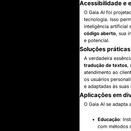
Acessibilidade e e
O Gaia AI foi projeta
tecnologia. Isso per
inteligência artifici
código aberto
, sua 
e potencial.
Soluções práticas
tradução de textos
,
atendimento ao clien
os usuários personal
e adaptadas às suas
Aplicações em di
O Gaia AI se adapta 
Educação
: Ins
com métodos d