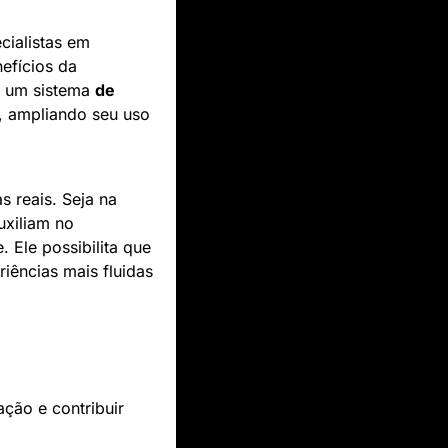
ialistas em 
fícios da 
o um sistema 
de 
a, ampliando seu uso 
A verdadeira essência da IA reside em oferecer soluções práticas para problemas reais. Seja na 
uxiliam no 
Ele possibilita que 
ências mais fluidas 
ação e contribuir 