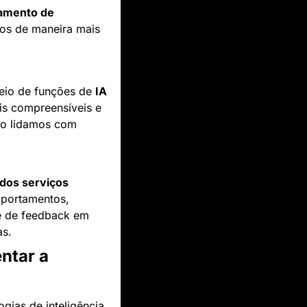
amento de 
sos de maneira mais 
eio de funções de 
IA 
is compreensíveis e 
o lidamos com 
 dos serviços
portamentos, 
se de feedback em 
as.
tar a 
ias de inteligência 