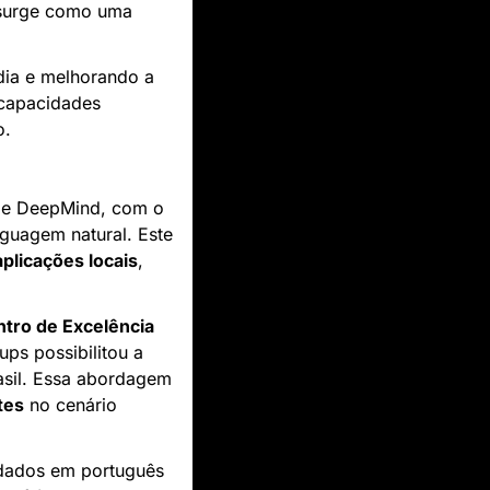
 surge como uma 
dia e melhorando a 
capacidades 
o.
gle DeepMind, com o 
guagem natural. Este 
aplicações locais
, 
tro de Excelência 
ps possibilitou a 
asil. Essa abordagem 
tes
 no cenário 
 dados em português 