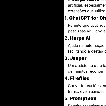
artificial, especialm
extensões que utiliza
1. 
ChatGPT for C
Permite que usuário
pesquisas no Google
2. 
Harpa AI
Ajuda na automação d
facilitando a gestão
3. 
Jasper
Um assistente de cri
de minutos, economiz
4. 
Fireflies
Converte reuniões em
transcrever reuniõe
5. 
PromptBox
Permite organizar e g