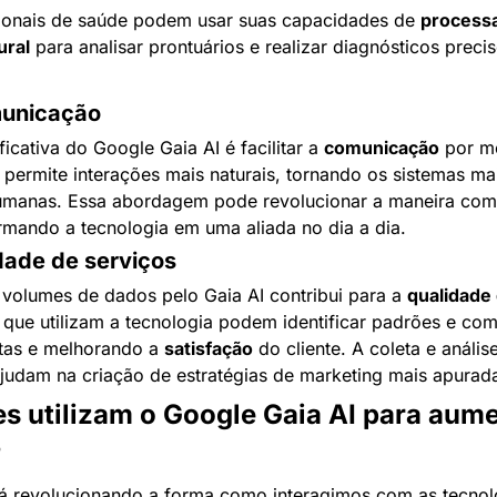
sionais de saúde podem usar suas capacidades de 
process
ural
 para analisar prontuários e realizar diagnósticos preci
municação
icativa do Google Gaia AI é facilitar a 
comunicação
 por m
o permite interações mais naturais, tornando os sistemas ma
humanas. Essa abordagem pode revolucionar a maneira com
rmando a tecnologia em uma aliada no dia a dia.
dade de serviços
 volumes de dados pelo Gaia AI contribui para a 
qualidade
que utilizam a tecnologia podem identificar padrões e com
tas e melhorando a 
satisfação
 do cliente. A coleta e análi
udam na criação de estratégias de marketing mais apurad
s utilizam o Google Gaia AI para aumen
?
tá revolucionando a forma como interagimos com as tecnolog