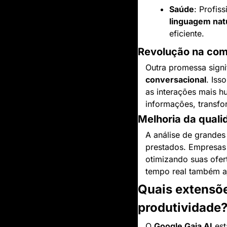
Saúde
: Profis
linguagem nat
eficiente.
Revolução na co
Outra promessa signif
conversacional
. Iss
as interações mais 
informações, transfo
Melhoria da quali
A análise de grandes
prestados. Empresas 
otimizando suas ofer
tempo real também aj
Quais extensõe
produtividade
O 
Google Gaia AI
 es