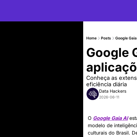
Home
Posts
Google Gaia A
Google Ga
aplicaço
Conheça as extenso
eficiência diária
Data Hackers
2026-06-11
O 
Google Gaia AI
 es
modelo de inteligênci
culturais do Brasil.