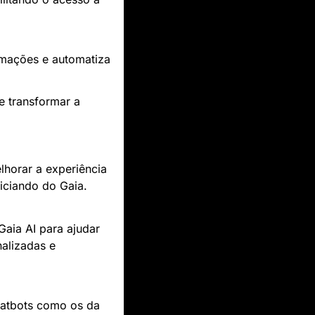
rmações e automatiza 
e transformar a 
lhorar a experiência 
ficiando do Gaia.
Gaia AI para ajudar 
alizadas e 
. Chatbots como os da 