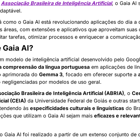
 
Associação Brasileira de Inteligência Artificial
, o Gaia AI
adaptável.
á como o Gaia AI está revolucionando aplicações do dia a 
as áreas, com extensões e aplicativos que aproveitam suas 
itar tarefas, otimizar processos e enriquecer a comunicaçã
 Gaia AI?
um modelo de inteligência artificial desenvolvido pelo Goo
a compreensão da língua portuguesa
 em aplicações de lin
 aprimorada do 
Gemma 3
, focado em oferecer suporte a 
 negligenciadas por modelos de uso geral.
ociação Brasileira de Inteligência Artificial (ABRIA)
, o 
Cen
icial (CEIA)
 da Universidade Federal de Goiás e outras startu
atendendo às 
especificidades culturais e linguísticas
 do Br
ações que utilizam o Gaia AI sejam mais 
eficazes e relevan
 Gaia AI foi realizado a partir de um extenso conjunto de