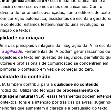
 
inteligência artificial (IA)
 está mudando radicalmente a 
maneira como escrevemos e nos comunicamos. Com o 
dvento de ferramentas avançadas, como editores de texto 
om correção automática, assistentes de escrita e geradores
e conteúdo, estamos testemunhando uma revolução na 
riação de textos.
ilidade na criação
ma das principais vantagens da integração da IA na escrita
 
a agilidade
. Ferramentas de IA podem gerar rascunhos ou 
ugestões de texto em questão de segundos, permitindo que
utores e profissionais de comunicação se concentrem em 
primorar o conteúdo em vez de começar do zero.
alidade do conteúdo
 IA também contribui para a 
qualidade do conteúdo
roduzido. Utilizando técnicas de 
processamento de 
inguagem natural (NLP)
, essas ferramentas podem entender
ontextos, tons e a intenção por trás das palavras, sugerindo
elhorias que aumentam a clareza e a persuasão do texto.