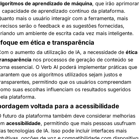
lgoritmos de aprendizado de máquina
, que irão aprimorar 
 capacidade de aprendizado contínuo da plataforma. 
uanto mais o usuário interagir com a ferramenta, mais 
recisos serão o feedback e as sugestões fornecidas, 
riando um ambiente de escrita cada vez mais inteligente.
foque em ética e transparência
om o aumento da utilização de IA, a necessidade de 
ética 
ransparência
 nos processos de geração de conteúdo se 
orna essencial. O Verb AI poderá implementar práticas que 
arantem que os algoritmos utilizados sejam justos e 
ransparentes, permitindo que os usuários compreendam 
omo suas escolhas influenciam os resultados sugeridos 
ela plataforma.
ordagem voltada para a acessibilidade
 futuro da plataforma também deve considerar melhorias 
em 
acessibilidade
, permitindo que mais pessoas usufruam 
as tecnologias de IA. Isso pode incluir interfaces mais 
ntuitivas, opções de voz e compatibilidade com dispositivos