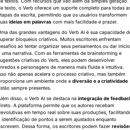
e textos. Com recursos que vão além da simples geração 
e texto, o Verb oferece um suporte completo para todas as
tapas da escrita, permitindo que os usuários transformem 
uas 
ideias em palavras
 com mais facilidade e prazer.
ma das grandes vantagens do Verb AI é sua capacidade de
uperar bloqueios criativos. Muitos escritores enfrentam 
esafios ao tentar organizar seus pensamentos ou dar início 
 uma narrativa. Com as ferramentas de brainstorming e 
ugestões criativas do Verb, eles podem desenvolver 
nredos e personagens de maneira mais fluida e intuitiva. 
sso não apenas acelera o processo criativo, mas também 
roporciona um ambiente onde a 
diversão e a criatividade
stão sempre presentes.
lém disso, o Verb AI se destaca na 
integração de feedbac
ireto. A plataforma permite que os autores recebam 
evolutivas em tempo real sobre suas produções, facilitando
 identificação de pontos a serem ajustados enquanto 
screvem. Dessa forma, os escritores podem fazer 
revisõe