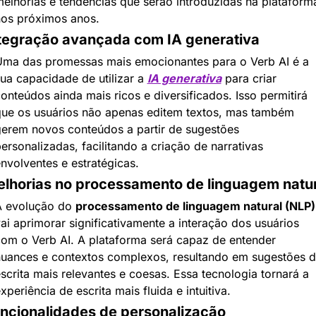
elhorias e tendências que serão introduzidas na plataforma
os próximos anos.
tegração avançada com IA generativa
ma das promessas mais emocionantes para o Verb AI é a 
ua capacidade de utilizar a 
IA generativa
 para criar 
onteúdos ainda mais ricos e diversificados. Isso permitirá 
ue os usuários não apenas editem textos, mas também 
erem novos conteúdos a partir de sugestões 
ersonalizadas, facilitando a criação de narrativas 
nvolventes e estratégicas.
lhorias no processamento de linguagem natur
 evolução do 
processamento de linguagem natural (NLP)
ai aprimorar significativamente a interação dos usuários 
om o Verb AI. A plataforma será capaz de entender 
uances e contextos complexos, resultando em sugestões d
scrita mais relevantes e coesas. Essa tecnologia tornará a 
xperiência de escrita mais fluida e intuitiva.
ncionalidades de personalização