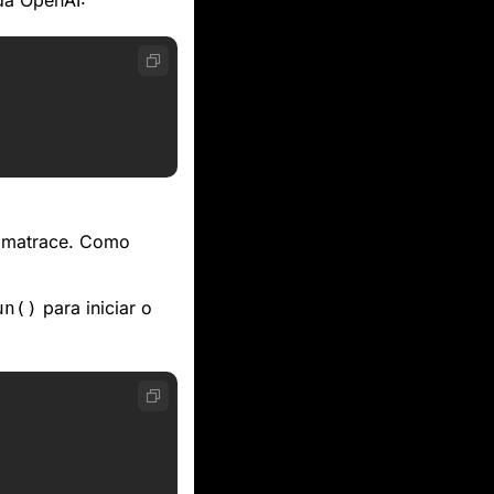
amatrace. Como 
 para iniciar o 
un()