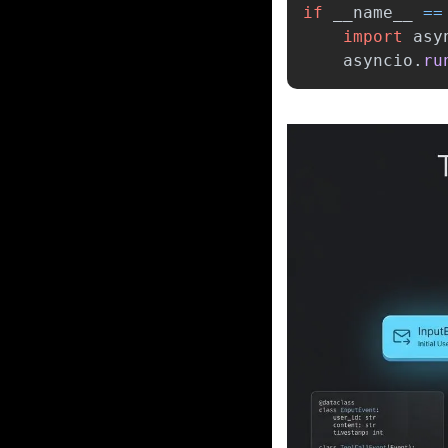
if
__name__
==
import
asy
asyncio
.
ru