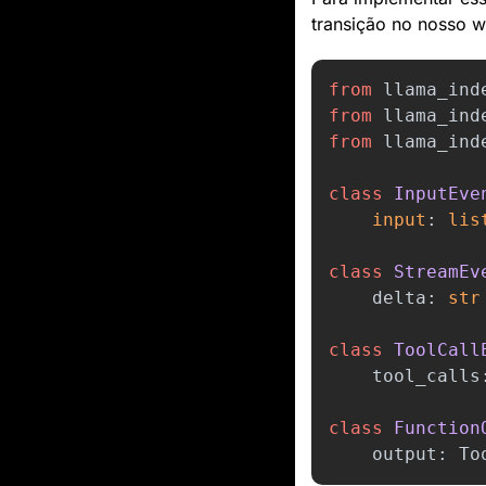
transição no nosso w
from
llama_ind
from
llama_ind
from
llama_ind
class
InputEve
input
:
lis
class
StreamEv
delta
:
str
class
ToolCall
tool_calls
class
Function
output
:
To