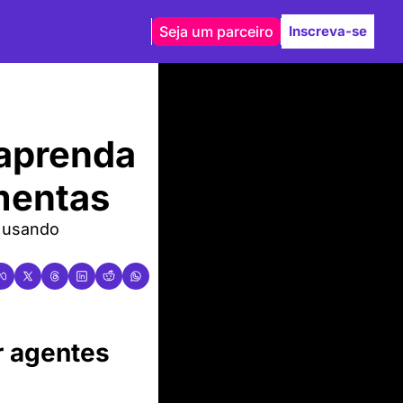
Seja um parceiro
Inscreva-se
aprenda 
mentas
 usando 
 agentes 