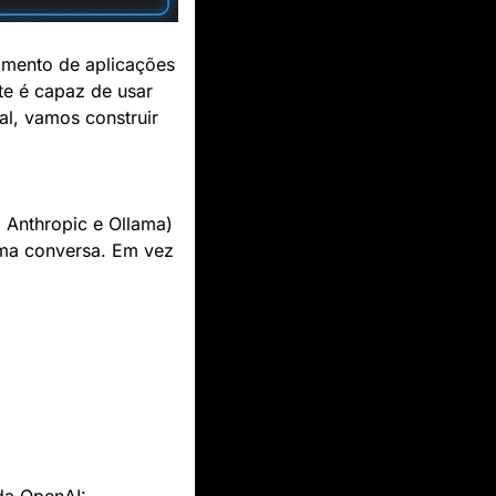
mento de aplicações 
e é capaz de usar 
l, vamos construir 
Anthropic e Ollama) 
ma conversa. Em vez 
da OpenAI: