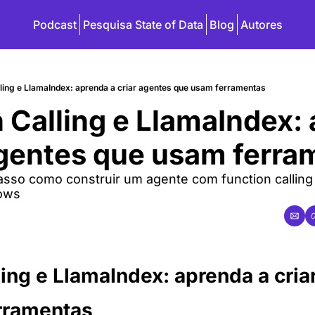
Podcast
Pesquisa State of Data
Blog
Autores
lling e LlamaIndex: aprenda a criar agentes que usam ferramentas
 Calling e LlamaIndex: 
agentes que usam ferra
sso como construir um agente com function calling
ows
ling e LlamaIndex: aprenda a criar
rramentas