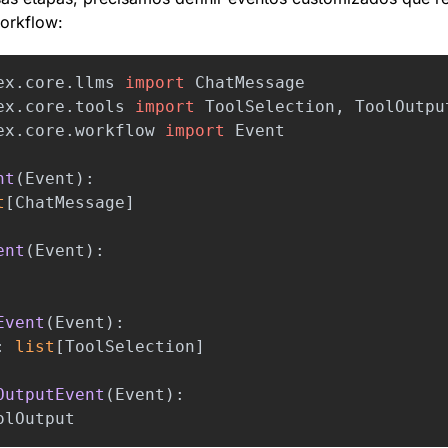
orkflow:
ex.core.llms
import
ChatMessage
ex.core.tools
import
ToolSelection
,
ToolOutpu
ex.core.workflow
import
Event
nt
(
Event
):
t
[
ChatMessage
]
ent
(
Event
):
Event
(
Event
):
:
list
[
ToolSelection
]
OutputEvent
(
Event
):
olOutput