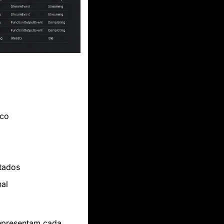
ico
ltados
nal
epresentam cada 