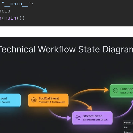
"
__main__
"
:
ncio
n
(
main
())