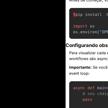
!
pip
install
-
import
os
os
.
environ
[
"
OP
Configurando obse
Para visualizar cada
workflows são async 
Importante:
 Se você
event loop:
async
def
main
pass