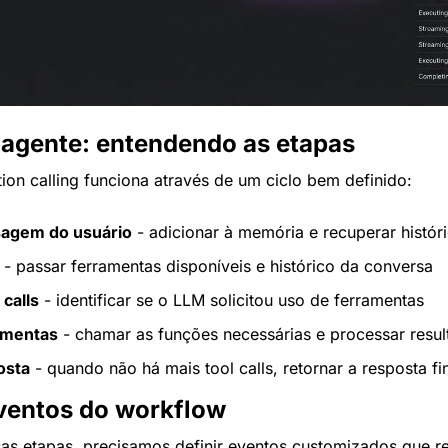
 agente: entendendo as etapas
on calling funciona através de um ciclo bem definido:
agem do usuário
 - adicionar à memória e recuperar histór
 - passar ferramentas disponíveis e histórico da conversa
 calls
 - identificar se o LLM solicitou uso de ferramentas
amentas
 - chamar as funções necessárias e processar resu
osta
 - quando não há mais tool calls, retornar a resposta fi
ventos do workflow
as etapas, precisamos definir eventos customizados que r