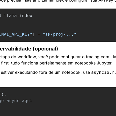
U
llama
-
index
ENAI_API_KEY
"
]
=
"
sk-proj-...
"
rvabilidade (opcional)
 etapa do workflow, você pode configurar o tracing com Ll
first, tudo funciona perfeitamente em notebooks Jupyter.
 estiver executando fora de um notebook, use 
asyncio.r
():