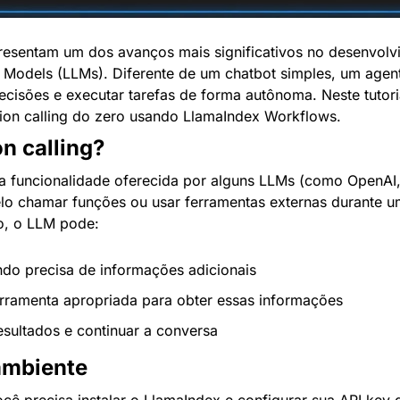
resentam um dos avanços mais significativos no desenvolvi
odels (LLMs). Diferente de um chatbot simples, um agent
ecisões e executar tarefas de forma autônoma. Neste tutoria
ion calling do zero usando LlamaIndex Workflows.
n calling?
ma funcionalidade oferecida por alguns LLMs (como OpenAI, 
lo chamar funções ou usar ferramentas externas durante u
o, o LLM pode:
ando precisa de informações adicionais
erramenta apropriada para obter essas informações
esultados e continuar a conversa
ambiente
cê precisa instalar o LlamaIndex e configurar sua API key 