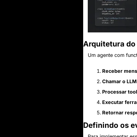
Arquitetura do
Um agente com functi
Receber mens
Chamar o LLM
Processar tool
Executar ferr
Retornar resp
Definindo os e
Para implementar ess