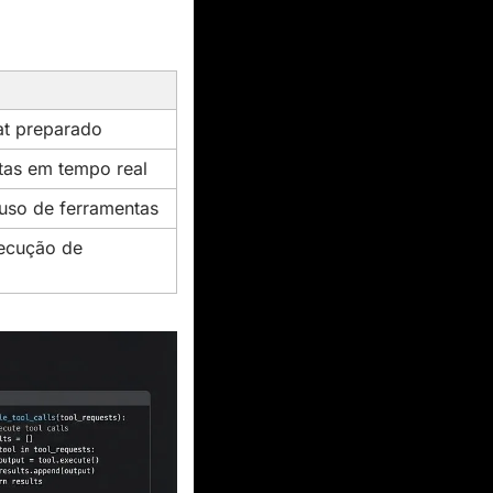
at preparado
tas em tempo real
 uso de ferramentas
ecução de 