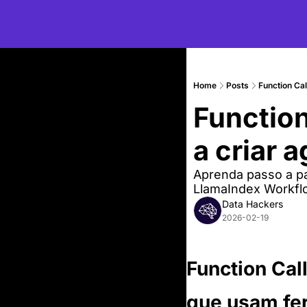
Home
Posts
Function Ca
Function
a criar 
Aprenda passo a pa
LlamaIndex Workfl
Data Hackers
2026-02-19
Function Cal
que usam fe