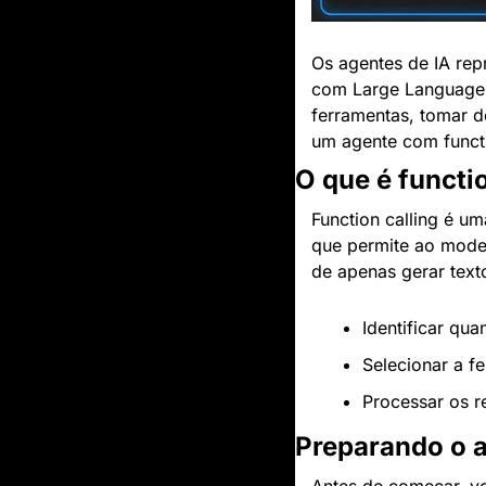
Os agentes de IA rep
com Large Language M
ferramentas, tomar d
um agente com funct
O que é functio
Function calling é u
que permite ao mode
de apenas gerar text
Identificar qu
Selecionar a f
Processar os r
Preparando o 
Antes de começar, vo