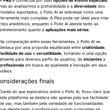
A 
Pika
 é conhecida por suas 
opções de efeitos especiais
, 
mas ao analisarmos a profundidade e a 
diversidade
 dos 
modelos suportados, o Pollo AI se sobressai como uma 
ferramenta mais completa. A Pika pode ser ideal para criar 
clips anedóticos, enquanto o Pollo AI atende tanto ao 
entretenimento quanto a 
aplicações mais sérias
.
Na comparação entre essas ferramentas, o Pollo AI se 
destaca por uma proposta equilibrada entre 
criatividade
, 
facilidade de uso
 e 
versatilidade
, tornando-o uma opção 
atraente para diversos perfis de usuários, de 
iniciantes
 a 
profissionais
 em busca de qualidade e inovação em seus 
vídeos.
onsiderações finais
Diante do que exploramos sobre o Pollo AI, ficou claro que 
esta plataforma se destaca não apenas pela sua facilidade 
de uso, mas também pela variedade de funcionalidades 
que atende tanto a profissionais quanto a iniciantes na 