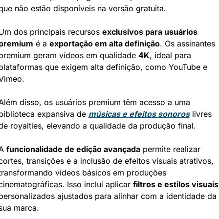
que não estão disponíveis na versão gratuita.
Um dos principais recursos 
exclusivos para usuários 
premium
 é a 
exportação em alta definição
. Os assinantes 
premium geram vídeos em qualidade 
4K
, ideal para 
plataformas que exigem alta definição, como YouTube e 
Vimeo.
Além disso, os usuários premium têm acesso a uma 
biblioteca expansiva de 
músicas e efeitos sonoros
 livres 
de royalties, elevando a qualidade da produção final.
A 
funcionalidade de edição avançada
 permite realizar 
cortes, transições e a inclusão de efeitos visuais atrativos, 
transformando vídeos básicos em produções 
cinematográficas. Isso inclui aplicar 
filtros e estilos visuais
personalizados ajustados para alinhar com a identidade da 
sua marca.