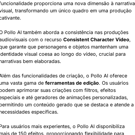
funcionalidade proporciona uma nova dimensão à narrativa 
visual, transformando um único quadro em uma produção 
cativante.
O Pollo AI também aborda a consistência nas produções 
audiovisuais com o recurso 
Consistent Character Video
, 
que garante que personagens e objetos mantenham uma 
identidade visual coesa ao longo do vídeo, crucial para 
narrativas bem elaboradas.
Além das funcionalidades de criação, o Pollo AI oferece 
uma vasta gama de 
ferramentas de edição
. Os usuários 
podem aprimorar suas criações com filtros, efeitos 
especiais e até geradores de animações personalizadas, 
permitindo um conteúdo gerado que se destaca e atende a 
necessidades específicas.
Para usuários mais experientes, o Pollo AI disponibiliza 
mais de 150 efeitos, proporcionando flexibilidade para 