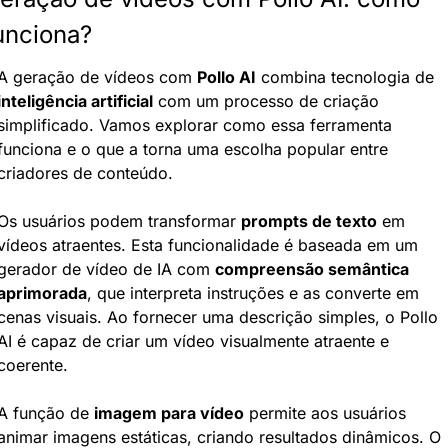
unciona?
A geração de vídeos com 
Pollo AI
 combina tecnologia de 
inteligência artificial
 com um processo de criação 
simplificado. Vamos explorar como essa ferramenta 
funciona e o que a torna uma escolha popular entre 
criadores de conteúdo.
Os usuários podem transformar 
prompts de texto
 em 
vídeos atraentes. Esta funcionalidade é baseada em um 
gerador de vídeo de IA com 
compreensão semântica 
aprimorada
, que interpreta instruções e as converte em 
cenas visuais. Ao fornecer uma descrição simples, o Pollo 
AI é capaz de criar um vídeo visualmente atraente e 
coerente.
A função de 
imagem para vídeo
 permite aos usuários 
animar imagens estáticas, criando resultados dinâmicos. O 