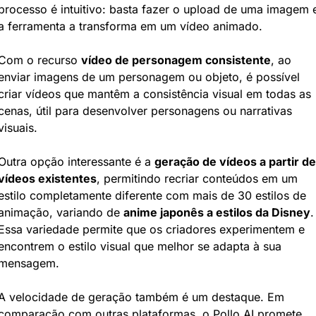
processo é intuitivo: basta fazer o upload de uma imagem e
a ferramenta a transforma em um vídeo animado.
Com o recurso 
vídeo de personagem consistente
, ao 
enviar imagens de um personagem ou objeto, é possível 
criar vídeos que mantêm a consistência visual em todas as 
cenas, útil para desenvolver personagens ou narrativas 
visuais.
Outra opção interessante é a 
geração de vídeos a partir de 
vídeos existentes
, permitindo recriar conteúdos em um 
estilo completamente diferente com mais de 30 estilos de 
animação, variando de 
anime japonês a estilos da Disney
. 
Essa variedade permite que os criadores experimentem e 
encontrem o estilo visual que melhor se adapta à sua 
mensagem.
A velocidade de geração também é um destaque. Em 
comparação com outras plataformas, o Pollo AI promete 