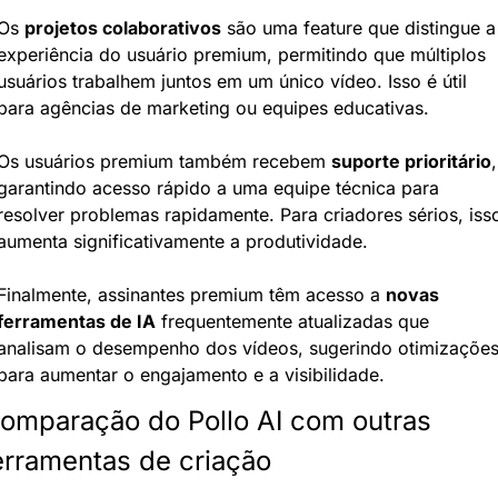
Os 
projetos colaborativos
 são uma feature que distingue a 
experiência do usuário premium, permitindo que múltiplos 
usuários trabalhem juntos em um único vídeo. Isso é útil 
para agências de marketing ou equipes educativas.
Os usuários premium também recebem 
suporte prioritário
, 
garantindo acesso rápido a uma equipe técnica para 
resolver problemas rapidamente. Para criadores sérios, isso
aumenta significativamente a produtividade.
Finalmente, assinantes premium têm acesso a 
novas 
ferramentas de IA
 frequentemente atualizadas que 
analisam o desempenho dos vídeos, sugerindo otimizações
para aumentar o engajamento e a visibilidade.
omparação do Pollo AI com outras 
erramentas de criação