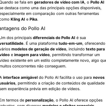
Quando se fala em 
geradores de vídeo com IA
, o 
Pollo AI
se destaca como uma das principais opções disponíveis, 
especialmente em comparação com outras ferramentas 
como 
Kling AI
 e 
Pika
.
antagens do Pollo AI
Um dos principais 
diferenciais do Pollo AI
 é sua 
versatilidade
. É uma plataforma 
tudo-em-um
, oferecendo 
vários 
modelos de geração de vídeo
, incluindo 
texto para 
vídeo
 e 
imagem para vídeo
, permitindo transformar um 
vídeo existente em um estilo completamente novo, algo que
muitos concorrentes não conseguem.
A 
interface amigável
 do Pollo AI facilita o uso para 
novos 
usuários
, permitindo a criação de conteúdos de qualidade 
sem experiência prévia em edição de vídeos.
Em termos de 
personalização
, o Pollo AI oferece opções 
robustas, com diversos 
modelos e efeitos especiais
, 