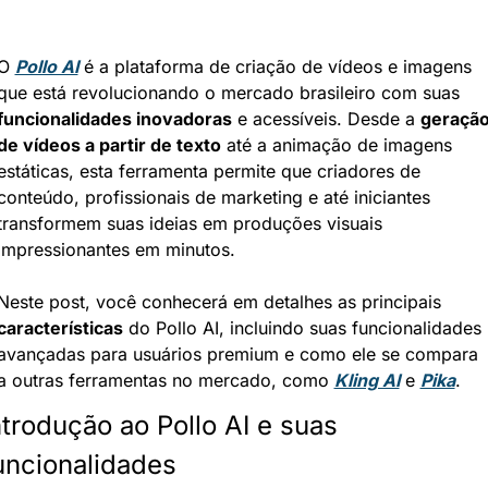
O 
Pollo AI
 é a plataforma de criação de vídeos e imagens 
que está revolucionando o mercado brasileiro com suas 
funcionalidades inovadoras
 e acessíveis. Desde a 
geração
de vídeos a partir de texto
 até a animação de imagens 
estáticas, esta ferramenta permite que criadores de 
conteúdo, profissionais de marketing e até iniciantes 
transformem suas ideias em produções visuais 
impressionantes em minutos.
Neste post, você conhecerá em detalhes as principais 
características
 do Pollo AI, incluindo suas funcionalidades 
avançadas para usuários premium e como ele se compara 
a outras ferramentas no mercado, como 
Kling AI
 e 
Pika
.
ntrodução ao Pollo AI e suas 
uncionalidades