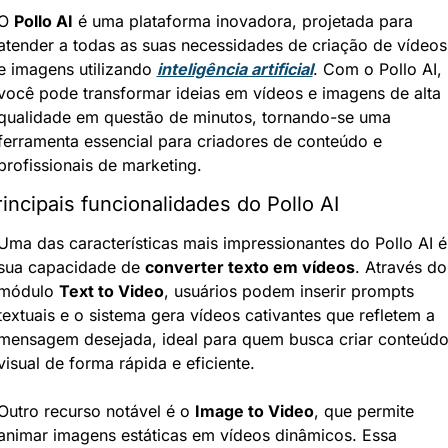
O 
Pollo AI
 é uma plataforma inovadora, projetada para 
atender a todas as suas necessidades de criação de vídeos 
e imagens utilizando 
inteligência artificial
. Com o Pollo AI, 
você pode transformar ideias em vídeos e imagens de alta 
qualidade em questão de minutos, tornando-se uma 
ferramenta essencial para criadores de conteúdo e 
profissionais de marketing.
rincipais funcionalidades do Pollo AI
Uma das características mais impressionantes do Pollo AI é 
sua capacidade de 
converter texto em vídeos
. Através do 
módulo 
Text to Video
, usuários podem inserir prompts 
textuais e o sistema gera vídeos cativantes que refletem a 
mensagem desejada, ideal para quem busca criar conteúdo
visual de forma rápida e eficiente.
Outro recurso notável é o 
Image to Video
, que permite 
animar imagens estáticas em vídeos dinâmicos. Essa 