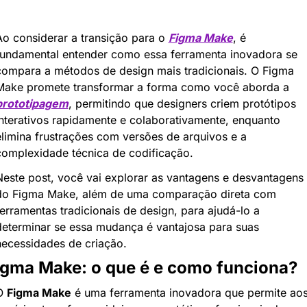
Ao considerar a transição para o 
Figma Make
, é 
fundamental entender como essa ferramenta inovadora se 
compara a métodos de design mais tradicionais. O Figma 
Make promete transformar a forma como você aborda a 
prototipagem
, permitindo que designers criem protótipos 
interativos rapidamente e colaborativamente, enquanto 
elimina frustrações com versões de arquivos e a 
complexidade técnica de codificação.
Neste post, você vai explorar as vantagens e desvantagens 
do Figma Make, além de uma comparação direta com 
erramentas tradicionais de design, para ajudá-lo a 
determinar se essa mudança é vantajosa para suas 
necessidades de criação.
igma Make: o que é e como funciona?
O 
Figma Make
 é uma ferramenta inovadora que permite aos