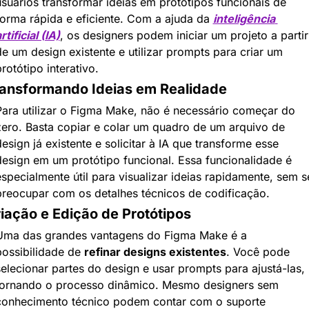
usuários transformar ideias em protótipos funcionais de 
forma rápida e eficiente. Com a ajuda da 
inteligência 
rtificial (IA)
, os designers podem iniciar um projeto a partir 
e um design existente e utilizar prompts para criar um 
rotótipo interativo.
ansformando Ideias em Realidade
Para utilizar o Figma Make, não é necessário começar do 
zero. Basta copiar e colar um quadro de um arquivo de 
esign já existente e solicitar à IA que transforme esse 
design em um protótipo funcional. Essa funcionalidade é 
specialmente útil para visualizar ideias rapidamente, sem se
preocupar com os detalhes técnicos de codificação.
iação e Edição de Protótipos
Uma das grandes vantagens do Figma Make é a 
possibilidade de 
refinar designs existentes
. Você pode 
elecionar partes do design e usar prompts para ajustá-las, 
tornando o processo dinâmico. Mesmo designers sem 
conhecimento técnico podem contar com o suporte 