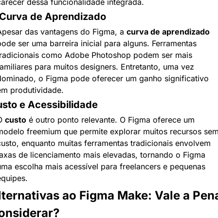
carecer dessa funcionalidade integrada.
Curva de Aprendizado
Apesar das vantagens do Figma, a 
curva de aprendizado
ode ser uma barreira inicial para alguns. Ferramentas 
tradicionais como Adobe Photoshop podem ser mais 
familiares para muitos designers. Entretanto, uma vez 
dominado, o Figma pode oferecer um ganho significativo 
em produtividade.
sto e Acessibilidade
O 
custo
 é outro ponto relevante. O Figma oferece um 
modelo freemium que permite explorar muitos recursos sem
custo, enquanto muitas ferramentas tradicionais envolvem 
taxas de licenciamento mais elevadas, tornando o Figma 
uma escolha mais acessível para freelancers e pequenas 
equipes.
lternativas ao Figma Make: Vale a Pena
onsiderar?