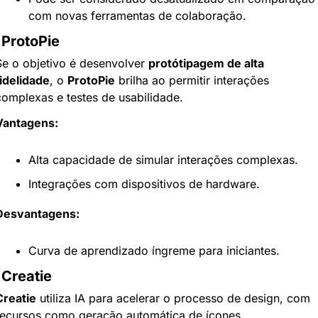
com novas ferramentas de colaboração.
 ProtoPie
Se o objetivo é desenvolver 
protótipagem de alta 
fidelidade
, o 
ProtoPie
 brilha ao permitir interações 
complexas e testes de usabilidade.
Vantagens:
Alta capacidade de simular interações complexas.
Integrações com dispositivos de hardware.
Desvantagens:
Curva de aprendizado íngreme para iniciantes.
 Creatie
Creatie
 utiliza IA para acelerar o processo de design, com 
recursos como geração automática de ícones.