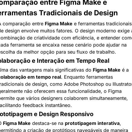
omparação entre Figma Make e 
erramentas Tradicionais de Design
A comparação entre 
Figma Make
 e ferramentas tradicionais 
de design envolve muitos fatores. O design moderno exige a
combinação de criatividade com eficiência, e entender como
cada ferramenta se encaixa nesse cenário pode ajudar na 
escolha da melhor opção para seu fluxo de trabalho.
laboração e Interação em Tempo Real
Uma das vantagens mais significativas do 
Figma Make
 é a 
colaboração em tempo real
. Enquanto ferramentas 
tradicionais de design, como Adobe Photoshop ou Illustrator,
geralmente não oferecem essa funcionalidade, o Figma 
permite que vários designers colaborem simultaneamente, 
facilitando feedback instantâneo.
ototipagem e Design Responsivo
O 
Figma Make
 destaca-se na 
prototipagem interativa
, 
permitindo a criação de protótipos navegáveis de maneira 