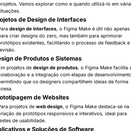
projetos. Vamos explorar como e quando utilizá-lo em várias
situações.
ojetos de Design de Interfaces
Para 
design de interfaces
, o Figma Make é útil não apenas 
para criar designs do zero, mas também para aprimorar 
protótipos existentes, facilitando o processo de feedback e 
evisão.
sign de Produtos e Sistemas
Em projetos de 
design de produtos
, o Figma Make facilita a
colaboração e a integração com etapas de desenvolvimento,
permitindo que os designers compartilhem ideias de forma 
coesa.
ototipagem de Websites
Para projetos de 
web design
, o Figma Make destaca-se na 
riação de protótipos responsivos e interativos, ideal para 
estes de usabilidade.
licativos e Soluções de Software