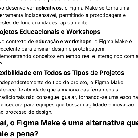
Ao desenvolver 
aplicativos
, o Figma Make se torna uma 
ferramenta indispensável, permitindo a prototipagem e 
testes de funcionalidades rapidamente.
ojetos Educacionais e Workshops
No contexto de 
educação e workshops
, o Figma Make é 
excelente para ensinar design e prototipagem, 
demonstrando conceitos em tempo real e interagindo com a
A.
exibilidade em Todos os Tipos de Projetos
Independentemente do tipo de projeto, o Figma Make 
ferece flexibilidade que a maioria das ferramentas 
tradicionais não consegue igualar, tornando-se uma escolha 
vencedora para equipes que buscam agilidade e inovação 
no processo de design.
 aí, o Figma Make é uma alternativa que
ale a pena?