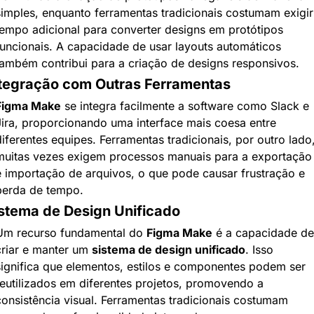
simples, enquanto ferramentas tradicionais costumam exigir 
tempo adicional para converter designs em protótipos 
funcionais. A capacidade de usar layouts automáticos 
também contribui para a criação de designs responsivos.
tegração com Outras Ferramentas
Figma Make
 se integra facilmente a software como Slack e 
Jira, proporcionando uma interface mais coesa entre 
iferentes equipes. Ferramentas tradicionais, por outro lado,
muitas vezes exigem processos manuais para a exportação 
e importação de arquivos, o que pode causar frustração e 
perda de tempo.
stema de Design Unificado
Um recurso fundamental do 
Figma Make
 é a capacidade de 
criar e manter um 
sistema de design unificado
. Isso 
significa que elementos, estilos e componentes podem ser 
reutilizados em diferentes projetos, promovendo a 
consistência visual. Ferramentas tradicionais costumam 