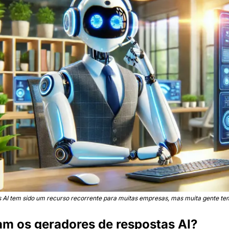
 AI tem sido um recurso recorrente para muitas empresas, mas muita gente te
m os geradores de respostas AI?