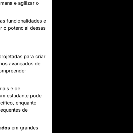
mana e agilizar o 
as funcionalidades e 
 o potencial dessas 
rojetadas para criar 
respostas de forma automática e em tempo real. Esses sistemas utilizam algoritmos avançados de 
ompreender 
iais e de 
 um estudante pode 
ífico, enquanto 
requentes de 
ados
 em grandes 