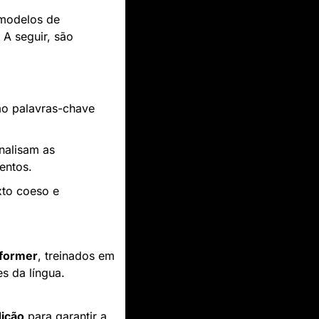
modelos de 
A seguir, são 
o palavras-chave 
nalisam as 
entos.
xto coeso e 
sformer
, treinados em 
s da língua.
ição
 para garantir a 