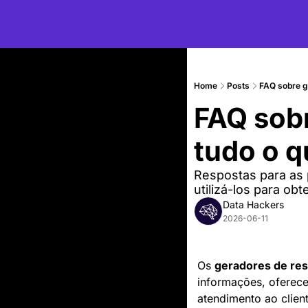
Home
Posts
FAQ sobre ge
FAQ sobr
tudo o q
Respostas para as 
utilizá-los para ob
Data Hackers
2026-06-11
Os 
geradores de res
informações, oferece
atendimento ao client