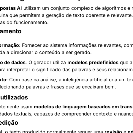
postas AI
 utilizam um conjunto complexo de algoritmos e 
na que permitem a geração de texto coerente e relevante. 
pas do funcionamento:
namento
formação
: Fornecer ao sistema informações relevantes, com
uda a direcionar o conteúdo a ser gerado.
o de dados
: O gerador utiliza 
modelos predefinidos
 que a
ra interpretar o significado das palavras e seus relacionam
xto
: Com base na análise, a inteligência artificial cria um te
elecionando palavras e frases que se encaixam bem.
utilizados
ntemente usam 
modelos de linguagem baseados em tran
dados textuais, capazes de compreender contexto e nuance
edição
al, o texto produzido normalmente requer uma 
revisão
 e 
ed