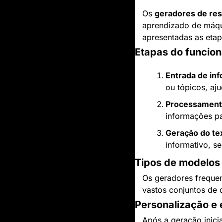
Os 
geradores de res
aprendizado de máqui
apresentadas as eta
Etapas do funcio
Entrada de in
ou tópicos, aj
Processament
informações pa
Geração do te
informativo, s
Tipos de modelos 
Os geradores freque
vastos conjuntos de 
Personalização e 
Após a geração inici