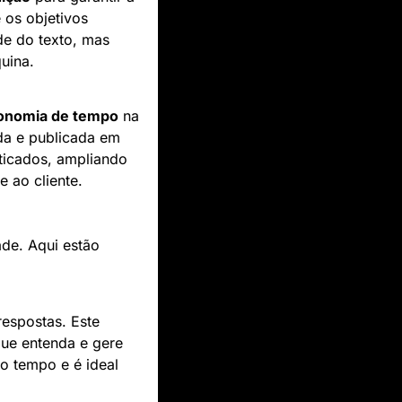
os objetivos 
e do texto, mas 
uina.
onomia de tempo
 na 
da e publicada em 
icados, ampliando 
e ao cliente.
e. Aqui estão 
espostas. Este 
ue entenda e gere 
o tempo e é ideal 