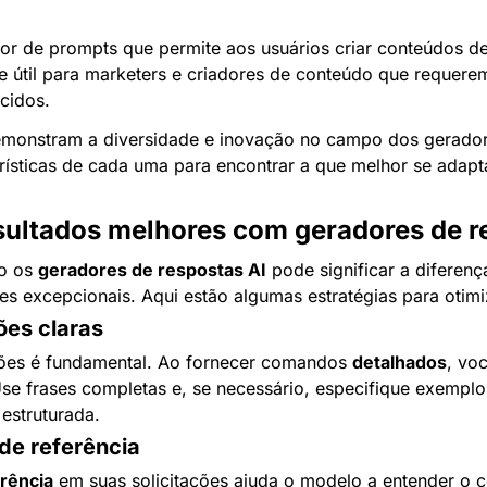
or de prompts que permite aos usuários criar conteúdos de m
e útil para marketers e criadores de conteúdo que requerem 
cidos.
monstram a diversidade e inovação no campo dos geradore
rísticas de cada uma para encontrar a que melhor se adapta
ultados melhores com geradores de r
o os 
geradores de respostas AI
 pode significar a diferenç
ões excepcionais. Aqui estão algumas estratégias para otimi
ões claras
ções é fundamental. Ao fornecer comandos 
detalhados
, vo
se frases completas e, se necessário, especifique exemplo
estruturada.
 de referência
erência
 em suas solicitações ajuda o modelo a entender o co