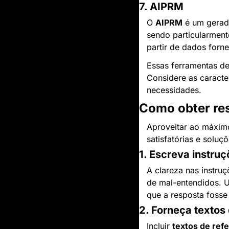
7. AIPRM
O 
AIPRM
 é um gerad
sendo particularment
partir de dados forne
Essas ferramentas de
Considere as caracte
necessidades.
Como obter res
Aproveitar ao máxim
satisfatórias e soluç
1. Escreva instruç
A clareza nas instru
de mal-entendidos. U
que a resposta fosse 
2. Forneça textos
Incluir 
textos de ref