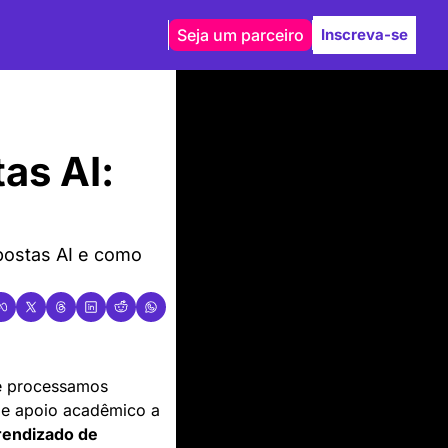
Seja um parceiro
Inscreva-se
s AI: 
ostas AI e como 
 processamos 
De apoio acadêmico a 
rendizado de 