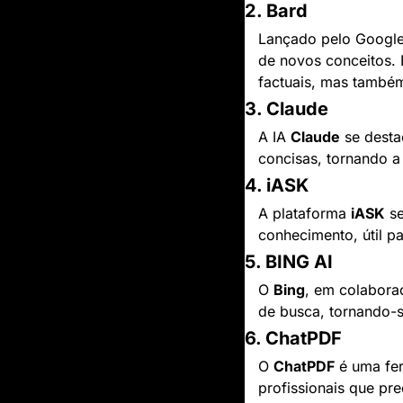
2. Bard
Lançado pelo Google
de novos conceitos. 
factuais, mas també
3. Claude
A IA 
Claude
 se desta
concisas, tornando a
4. iASK
A plataforma 
iASK
 s
conhecimento, útil 
5. BING AI
O 
Bing
, em colabora
de busca, tornando-s
6. ChatPDF
O 
ChatPDF
 é uma fe
profissionais que pr