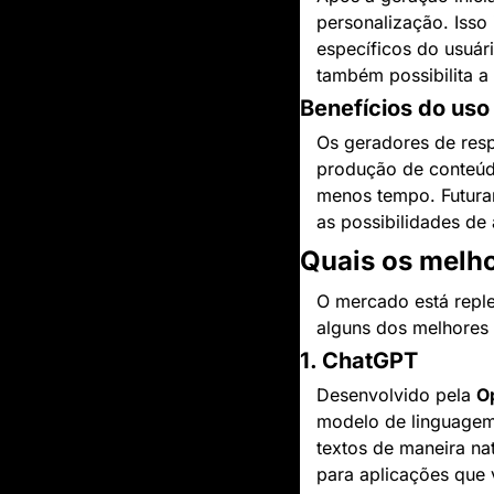
personalização. Isso
específicos do usuár
também possibilita a
Benefícios do uso
Os geradores de resp
produção de conteúdo
menos tempo. Futuram
as possibilidades d
Quais os melho
O mercado está reple
alguns dos melhores 
1. ChatGPT
Desenvolvido pela 
O
modelo de linguagem 
textos de maneira na
para aplicações que 