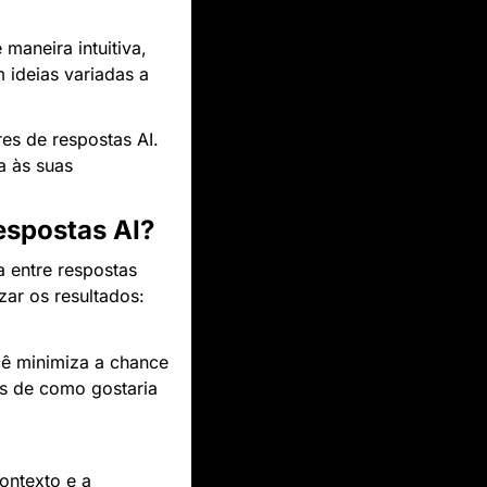
aneira intuitiva, 
ideias variadas a 
s de respostas AI. 
 às suas 
espostas AI?
a entre respostas 
zar os resultados:
cê minimiza a chance 
s de como gostaria 
ntexto e a 