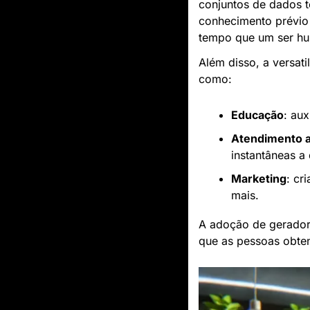
conjuntos de dados te
conhecimento prévio 
tempo que um ser hum
Além disso, a versati
como:
Educação
: au
Atendimento a
instantâneas a
Marketing
: cr
mais.
A adoção de geradore
que as pessoas obte