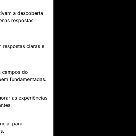
tivam a descoberta 
nas respostas 
 respostas claras e 
s campos do 
 bem fundamentadas.
rar as experiências 
ntes.
cial para 
s.