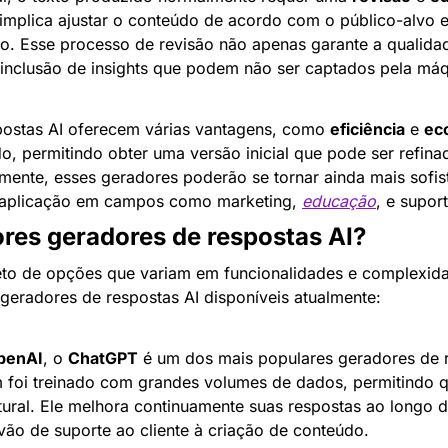
 implica ajustar o conteúdo de acordo com o público-alvo e 
io. Esse processo de revisão não apenas garante a qualidad
 inclusão de insights que podem não ser captados pela máq
ostas AI oferecem várias vantagens, como 
eficiência
 e 
ec
, permitindo obter uma versão inicial que pode ser refina
ente, esses geradores poderão se tornar ainda mais sofist
e aplicação em campos como marketing, 
educação
, e suport
res geradores de respostas AI?
to de opções que variam em funcionalidades e complexidad
geradores de respostas AI disponíveis atualmente:
penAI
, o 
ChatGPT
 é um dos mais populares geradores de r
foi treinado com grandes volumes de dados, permitindo q
tural. Ele melhora continuamente suas respostas ao longo d
vão de suporte ao cliente à criação de conteúdo.