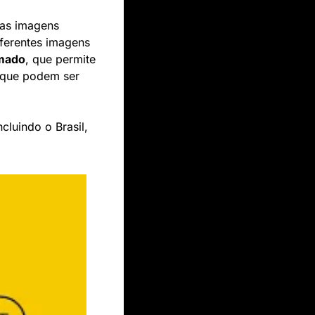
 as imagens 
ferentes imagens 
imado
, que permite 
 que podem ser 
luindo o Brasil, 