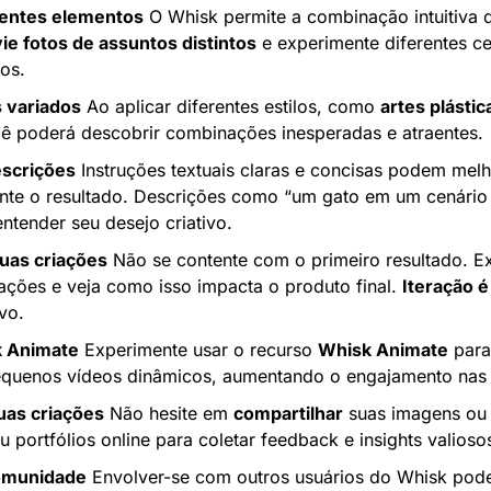
entes elementos
 O Whisk permite a combinação intuitiva d
ie fotos de assuntos distintos
 e experimente diferentes ce
cos.
s variados
 Ao aplicar diferentes estilos, como 
artes plástic
cê poderá descobrir combinações inesperadas e atraentes.
escrições
 Instruções textuais claras e concisas podem melh
ente o resultado. Descrições como “um gato em um cenário d
ntender seu desejo criativo.
suas criações
 Não se contente com o primeiro resultado. E
ações e veja como isso impacta o produto final. 
Iteração 
vo.
k Animate
 Experimente usar o recurso 
Whisk Animate
 para
quenos vídeos dinâmicos, aumentando o engajamento nas r
uas criações
 Não hesite em 
compartilhar
 suas imagens ou 
u portfólios online para coletar feedback e insights valioso
comunidade
 Envolver-se com outros usuários do Whisk pode