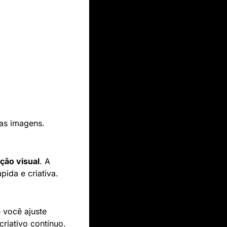
as imagens.
ção visual
. A 
ida e criativa.
 você ajuste 
riativo contínuo.