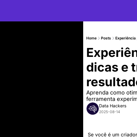
Home
Posts
Experiência
Experiê
dicas e 
resulta
Aprenda como otimiz
ferramenta experi
Data Hackers
2025-08-14
Se você é um criado