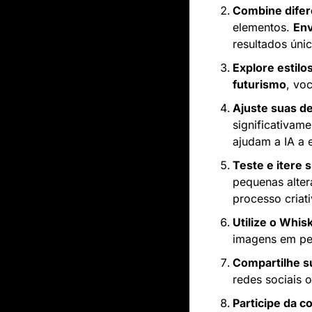
Combine difer
elementos. 
Env
resultados úni
Explore estilo
futurismo
, vo
Ajuste suas d
significativam
ajudam a IA a e
Teste e itere 
pequenas alter
processo criati
Utilize o Whis
imagens em pe
Compartilhe s
redes sociais o
Participe da 