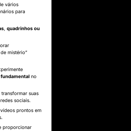
e vários 
nários para 
as
, 
quadrinhos ou 
orar 
e mistério” 
xperimente 
é fundamental
 no 
 transformar suas 
edes sociais.
vídeos prontos em 
s.
 proporcionar 