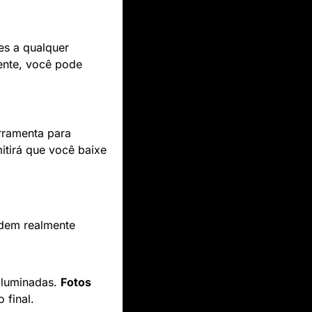
es a qualquer 
nte, você pode 
Artistas e criadores são incentivados a trabalhar rapidamente, utilizando essa ferramenta para 
tirá que você baixe 
dem realmente 
iluminadas. 
Fotos 
 final.