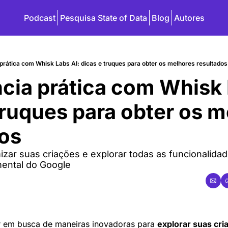
Podcast
Pesquisa State of Data
Blog
Autores
 prática com Whisk Labs AI: dicas e truques para obter os melhores resultados
ncia prática com Whisk 
truques para obter os m
dos
ar suas criações e explorar todas as funcionalidad
mental do Google
r em busca de maneiras inovadoras para 
explorar suas cri