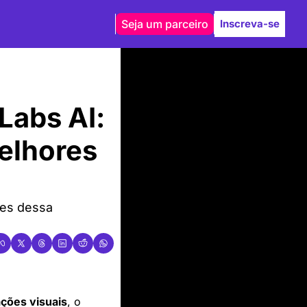
Seja um parceiro
Inscreva-se
Labs AI: 
elhores 
es dessa 
ações visuais
, o 