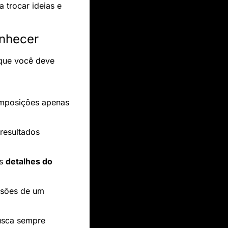
 trocar ideias e 
onhecer
que você deve 
 O Whisk permite que você crie novas composições apenas 
resultados 
s 
detalhes do 
rsões de um 
usca sempre 