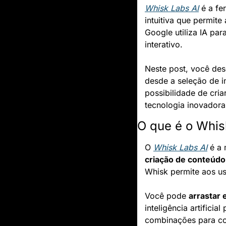
Whisk Labs AI
 é a f
intuitiva que permite
Google utiliza IA par
interativo.
Neste post, você desc
desde a seleção de i
possibilidade de cri
tecnologia inovadora
O que é o Whis
O 
Whisk Labs AI
criação de conteúdo
Whisk permite aos u
Você pode 
arrastar 
inteligência artifici
combinações para con