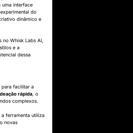
 uma interface 
 experimental do 
riativo dinâmico e 
s no Whisk Labs AI, 
ilos e a 
tencial dessa 
 é a mais recente ferramenta experimental do Google, projetada para facilitar a 
ideação rápida
, o 
andos complexos.
a ferramenta utiliza 
do novas 