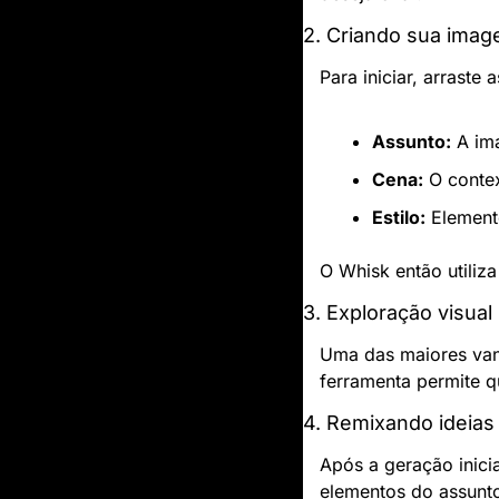
2. Criando sua ima
Para iniciar, arrast
Assunto:
 A im
Cena:
 O conte
Estilo:
 Element
O Whisk então utiliz
3. Exploração visual
Uma das maiores van
ferramenta permite q
4. Remixando ideias
Após a geração inici
elementos do assunto