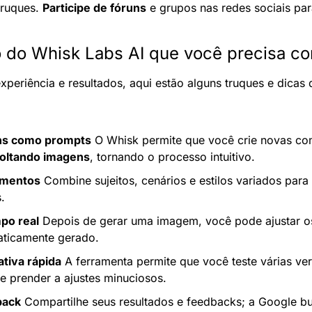
truques. 
Participe de fóruns
 e grupos nas redes sociais para
 do Whisk Labs AI que você precisa c
xperiência e resultados, aqui estão alguns truques e dicas 
ns como prompts
soltando imagens
, tornando o processo intuitivo.
ementos
 Combine sujeitos, cenários e estilos variados para 
.
po real
 Depois de gerar uma imagem, você pode ajustar o
aticamente gerado.
ativa rápida
 A ferramenta permite que você teste várias ve
e prender a ajustes minuciosos.
back
 Compartilhe seus resultados e feedbacks; a Google b