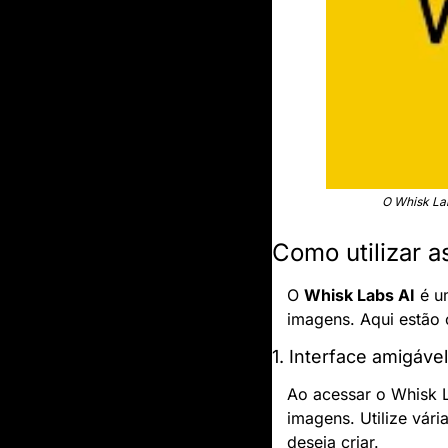
O Whisk Lab
Como utilizar a
O 
Whisk Labs AI
 é u
imagens. Aqui estão 
1. Interface amigável
Ao acessar o Whisk L
imagens. Utilize vári
deseja criar.