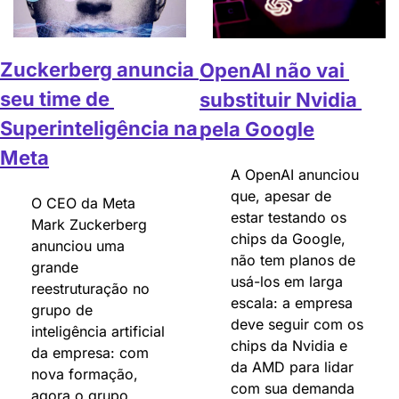
Zuckerberg anuncia 
OpenAI não vai 
seu time de 
substituir Nvidia 
Superinteligência na 
pela Google
Meta
A OpenAI anunciou 
que, apesar de 
O CEO da Meta 
estar testando os 
Mark Zuckerberg 
chips da Google, 
anunciou uma 
não tem planos de 
grande 
usá-los em larga 
reestruturação no 
escala: a empresa 
grupo de 
deve seguir com os 
inteligência artificial 
chips da Nvidia e 
da empresa: com 
da AMD para lidar 
nova formação, 
com sua demanda 
agora o grupo 