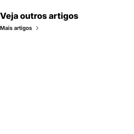
Veja outros artigos
Mais artigos
Newsletter Data Hackers: 
Gratuita, sem spam, sem 
paywall.
Acompanhe essa todas a 
Inscreva-se
novidades da área de 
dados e IA, na nossa 
Newsletter semanal.
© 2026 Data Hackers, todos os direitos reservados.