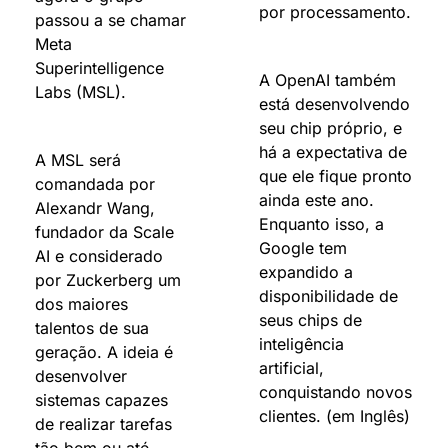
por processamento.
passou a se chamar 
Meta 
Superintelligence 
A OpenAI também 
Labs (MSL).
está desenvolvendo 
seu chip próprio, e 
há a expectativa de 
A MSL será 
que ele fique pronto 
comandada por 
ainda este ano. 
Alexandr Wang, 
Enquanto isso, a 
fundador da Scale 
Google tem 
AI e considerado 
expandido a 
por Zuckerberg um 
disponibilidade de 
dos maiores 
seus chips de 
talentos de sua 
inteligência 
geração. A ideia é 
artificial, 
desenvolver 
conquistando novos 
sistemas capazes 
clientes. (em Inglês)
de realizar tarefas 
tão bem ou até 