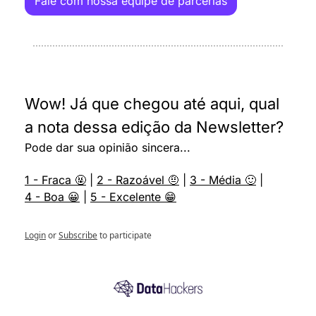
Fale com nossa equipe de parcerias
Wow! Já que chegou até aqui, qual 
a nota dessa edição da Newsletter?
Pode dar sua opinião sincera...
1 - Fraca 🤬
 | 
2 - Razoável 🤨
 | 
3 - Média 🙂
 | 
4 - Boa 😀
 | 
5 - Excelente 😁
Login
or
Subscribe
to participate