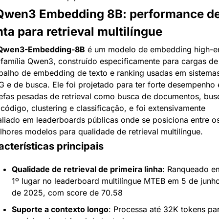
 Qwen3 Embedding 8B: performance de
ta para retrieval multilíngue
Qwen3-Embedding-8B
 é um modelo de embedding high-en
família Qwen3, construído especificamente para cargas de 
abalho de embedding de texto e ranking usadas em sistemas
 e de busca. Ele foi projetado para ter forte desempenho 
refas pesadas de retrieval como busca de documentos, busc
código, clustering e classificação, e foi extensivamente 
liado em leaderboards públicas onde se posiciona entre os
hores modelos para qualidade de retrieval multilíngue.
cterísticas principais
Qualidade de retrieval de primeira linha
: Ranqueado em
1º lugar no leaderboard multilíngue MTEB em 5 de junho
de 2025, com score de 70.58
Suporte a contexto longo
: Processa até 32K tokens par