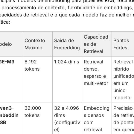
incipais modelos de embedding para pipelines RAG, focando
 processamento de contexto, flexibilidade de embeddings, 
acidades de retrieval e o que cada modelo faz de melhor n
tica:
Capacidad
Contexto 
Saída de 
Pontos 
odelo
es de 
Máximo
Embedding
Fortes
Retrieval
GE-M3
8.192 
1.024 dims
Retrieval 
Retrieval 
tokens
denso, 
híbrido 
esparso e 
unificado
multi-vetor
em um 
único 
modelo
wen3-
32.000 
32 a 4.096 
Embedding
Precisão 
mbeddin
tokens
dims 
s densos 
de retriev
-8B
(configuráv
com 
de ponta 
el)
retrieval 
em querie