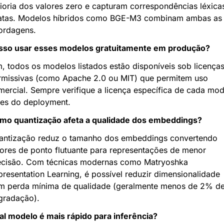
oria dos valores zero e capturam correspondências léxicas
atas. Modelos híbridos como BGE-M3 combinam ambas as 
ordagens.
sso usar esses modelos gratuitamente em produção?
, todos os modelos listados estão disponíveis sob licenças
rmissivas (como Apache 2.0 ou MIT) que permitem uso 
ercial. Sempre verifique a licença específica de cada mod
tes do deployment.
mo quantização afeta a qualidade dos embeddings?
antização reduz o tamanho dos embeddings convertendo 
ores de ponto flutuante para representações de menor 
ecisão. Com técnicas modernas como Matryoshka 
resentation Learning, é possível reduzir dimensionalidade 
m perda mínima de qualidade (geralmente menos de 2% de
gradação).
al modelo é mais rápido para inferência?