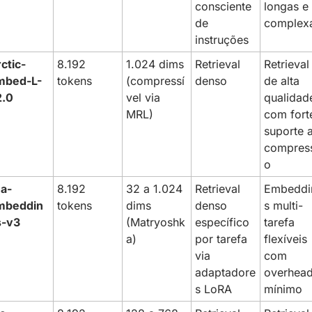
consciente 
longas e 
de 
complex
instruções
ctic-
8.192 
1.024 dims 
Retrieval 
Retrieval 
mbed-L-
tokens
(compressí
denso
de alta 
2.0
vel via 
qualidade
MRL)
com forte
suporte a
compres
o
na-
8.192 
32 a 1.024 
Retrieval 
Embeddi
mbeddin
tokens
dims 
denso 
s multi-
s-v3
(Matryoshk
específico 
tarefa 
a)
por tarefa 
flexíveis 
via 
com 
adaptadore
overhead
s LoRA
mínimo