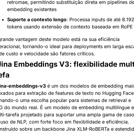
retromae, permitindo substituição direta em pipelines de
embedding existentes
Suporte a contexto longo
: Processa inputs de até 8.192
tokens usando extensão de contexto baseada em RoPE
rande vantagem deste modelo está na sua eficiência 
racional, tornando-o ideal para deployments em larga esca
e custo e velocidade são fatores críticos.
Jina Embeddings V3: flexibilidade mult
efa
jina-embeddings-v3
 é um dos modelos de embedding mais
xados para extração de features de texto no Hugging Face,
nando-o uma escolha popular para sistemas de retrieval e 
G do mundo real. É um modelo de embedding multilíngue e 
lti-tarefa projetado para suportar uma ampla gama de caso
uso de NLP, com forte foco em flexibilidade e eficiência. 
nstruído sobre um backbone Jina XLM-RoBERTa e estendid