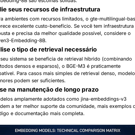
bedding-8B são escolhas sólidas.
lie seus recursos de infraestrutura
a ambientes com recursos limitados, o gte-multilingual-bas
rece excelente custo-benefício. Se você tem infraestrutura 
usta e precisa da melhor qualidade possível, considere o 
en3-Embedding-8B.
ise o tipo de retrieval necessário
seu sistema se beneficia de retrieval híbrido (combinando 
todos densos e esparsos), o BGE-M3 é praticamente 
atível. Para casos mais simples de retrieval denso, modelos
nores podem ser suficientes.
se na manutenção de longo prazo
delos amplamente adotados como jina-embeddings-v3 
ndem a ter melhor suporte da comunidade, mais exemplos d
digo e documentação mais completa.