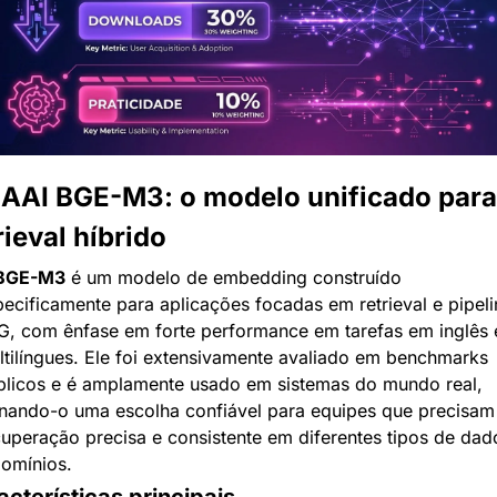
BAAI BGE-M3: o modelo unificado para 
rieval híbrido
BGE-M3
 é um modelo de embedding construído 
ecificamente para aplicações focadas em retrieval e pipelin
G, com ênfase em forte performance em tarefas em inglês e
tilíngues. Ele foi extensivamente avaliado em benchmarks 
blicos e é amplamente usado em sistemas do mundo real, 
rnando-o uma escolha confiável para equipes que precisam 
uperação precisa e consistente em diferentes tipos de dado
domínios.
cterísticas principais