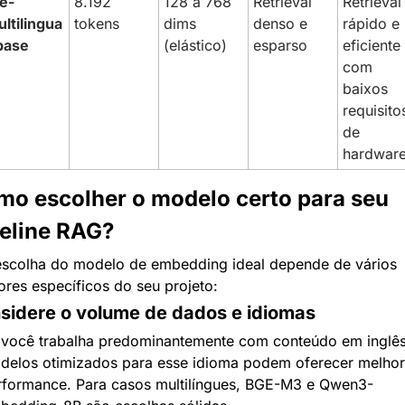
e-
8.192 
128 a 768 
Retrieval 
Retrieval 
ltilingua
tokens
dims 
denso e 
rápido e 
base
(elástico)
esparso
eficiente 
com 
baixos 
requisitos
de 
hardwar
o escolher o modelo certo para seu 
eline RAG?
escolha do modelo de embedding ideal depende de vários 
ores específicos do seu projeto:
sidere o volume de dados e idiomas
 você trabalha predominantemente com conteúdo em inglês,
delos otimizados para esse idioma podem oferecer melhor 
rformance. Para casos multilíngues, BGE-M3 e Qwen3-