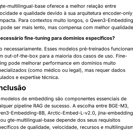
te-multilingual-base oferece a melhor relação entre 
ocidade e qualidade devido à sua arquitetura encoder-only 
mpacta. Para contextos muito longos, o Qwen3-Embedding
 pode ser mais lento, mas compensa com melhor qualidade
necessário fine-tuning para domínios específicos?
o necessariamente. Esses modelos pré-treinados funcionam
m out-of-the-box para a maioria dos casos de uso. Fine-
ning pode melhorar performance em domínios muito 
pecializados (como médico ou legal), mas requer dados 
ulados e expertise técnica.
nclusão
 modelos de embedding são componentes essenciais de 
alquer pipeline RAG de sucesso. A escolha entre BGE-M3, 
en3-Embedding-8B, Arctic-Embed-L-v2.0, jina-embedding
ou gte-multilingual-base depende dos seus requisitos 
ecíficos de qualidade, velocidade, recursos e multilinguis