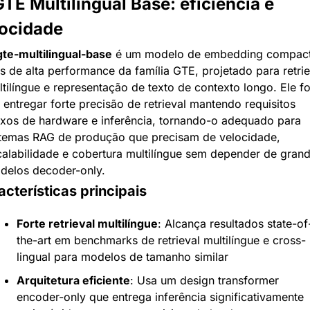
GTE Multilingual Base: eficiência e 
locidade
gte-multilingual-base
 é um modelo de embedding compact
 de alta performance da família GTE, projetado para retriev
tilíngue e representação de texto de contexto longo. Ele fo
entregar forte precisão de retrieval mantendo requisitos 
ixos de hardware e inferência, tornando-o adequado para 
stemas RAG de produção que precisam de velocidade, 
alabilidade e cobertura multilíngue sem depender de grand
delos decoder-only.
cterísticas principais
Forte retrieval multilíngue
: Alcança resultados state-of
the-art em benchmarks de retrieval multilíngue e cross-
lingual para modelos de tamanho similar
Arquitetura eficiente
: Usa um design transformer 
encoder-only que entrega inferência significativamente 