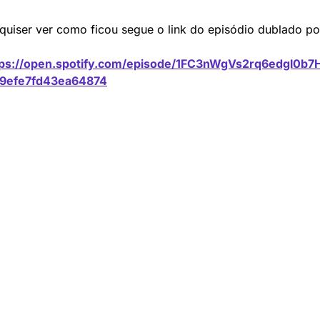
quiser ver como ficou segue o link do episódio dublado por
tps://open.spotify.com/episode/1FC3nWgVs2rq6edgl0b7
=9efe7fd43ea64874