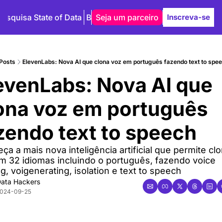
Pesquisa State of Data
Blog
Seja um parceiro
Autores
Inscreva-se
Posts
ElevenLabs: Nova AI que clona voz em português fazendo text to spe
evenLabs: Nova AI que 
ona voz em português 
zendo text to speech
̧a a mais nova inteligência artificial que permite clo
m 32 idiomas incluindo o português, fazendo voice 
g, voigenerating, isolation e text to speech
ata Hackers
024-09-25