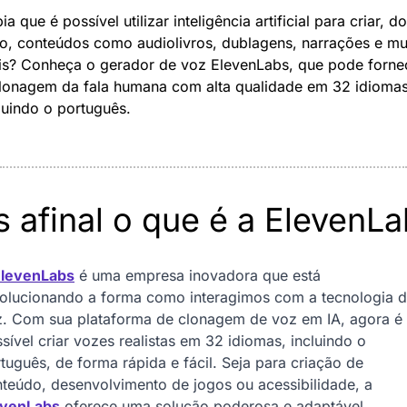
ia que é possível utilizar inteligência artificial para criar, do 
o, conteúdos como audiolivros, dublagens, narrações e mui
s? Conheça o gerador de voz ElevenLabs, que pode fornec
lonagem da fala humana com alta qualidade em 32 idiomas
luindo o português.
 afinal o que é a ElevenL
ElevenLabs
 é uma empresa inovadora que está 
olucionando a forma como interagimos com a tecnologia d
. Com sua plataforma de clonagem de voz em IA, agora é 
sível criar vozes realistas em 32 idiomas, incluindo o 
tuguês, de forma rápida e fácil. Seja para criação de 
conteúdo, desenvolvimento de jogos ou acessibilidade, a 
evenLabs
 oferece uma solução poderosa e adaptável.