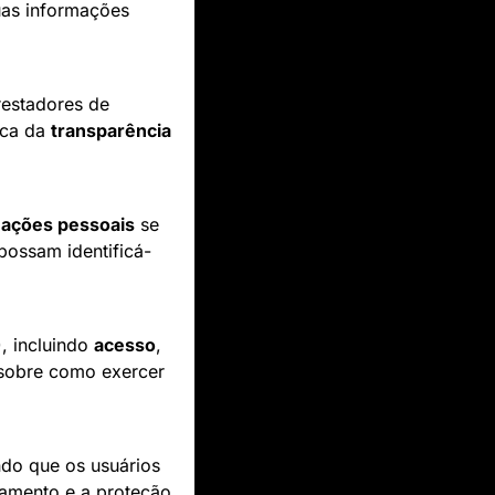
as informações 
estadores de 
ca da 
transparência
mações pessoais
 se 
possam identificá-
, incluindo 
acesso
, 
sobre como exercer 
ndo que os usuários 
tamento e a proteção 