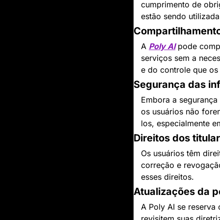
cumprimento de obrig
estão sendo utilizada
Compartilhament
A 
Poly AI
 pode compa
serviços sem a neces
e do controle que os
Segurança das in
Embora a segurança s
os usuários não fore
los, especialmente e
Direitos dos titula
Os usuários têm dire
correção e revogaçã
esses direitos.
Atualizações da p
A Poly AI se reserva 
revisitem suas diret