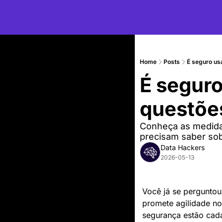
Home
Posts
É seguro us
É seguro
questõe
Conheça as medidas
precisam saber sob
Data Hackers
2026-05-13
Você já se perguntou
promete agilidade no
segurança estão cada