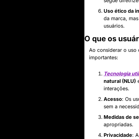
segue diretriz
Uso ético da in
da marca, mas 
usuários.
O que os usuár
Ao considerar o uso 
importantes:
Tecnologia uti
natural (NLU)
 
interações.
Acesso
: Os us
sem a necessid
Medidas de s
apropriadas.
Privacidade
: 