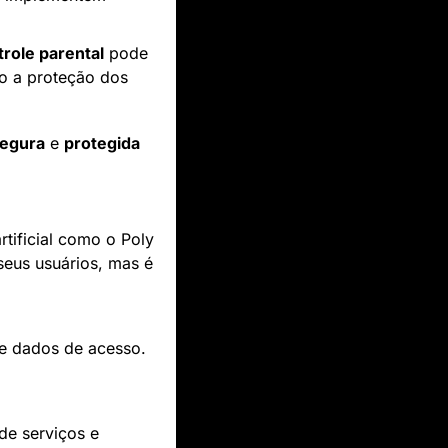
trole parental
 pode 
do a proteção dos 
egura
 e 
protegida
rtificial como o Poly 
eus usuários, mas é 
e dados de acesso. 
e serviços e 