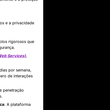
s e a privacidade 
olos rigorosos que 
gurança.
eb Services)
, 
dias por semana, 
ero de interações 
e penetração 
s.
ica
: A plataforma 