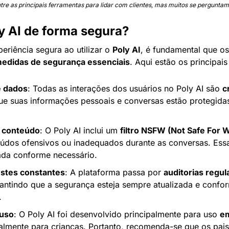
ntre as principais ferramentas para lidar com clientes, mas muitos se pergunt
y AI de forma segura?
eriência segura ao utilizar o 
Poly AI
, é fundamental que os
edidas de segurança essenciais
. Aqui estão os principai
e dados
: Todas as interações dos usuários no Poly AI são 
c
que suas informações pessoais e conversas estão protegidas
 conteúdo
: O Poly AI inclui um 
filtro NSFW (Not Safe For 
údos ofensivos ou inadequados durante as conversas. Essa
ada conforme necessário.
estes constantes
: A plataforma passa por 
auditorias regul
antindo que a segurança esteja sempre atualizada e confo
.
 uso
: O Poly AI foi desenvolvido principalmente para uso 
em
almente para crianças. Portanto, recomenda-se que os pai