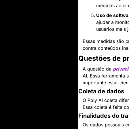
medidas adicio
Uso de softwar
ajudar a monito
usuários mais 
Essas medidas são cr
contra conteúdos in
Questões de pr
A questão da 
privac
AI. Essa ferramenta 
importante estar cie
Coleta de dados
O Poly AI coleta dife
Essa coleta é feita c
Finalidades do tr
Os dados pessoais co