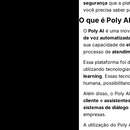
segurança
 que a pl
você precisa saber p
O que é Poly A
O 
Poly AI
 é uma inov
de voz automatizad
sua capacidade de 
e
processo de 
atendim
Essa plataforma foi 
utilizando tecnologi
learning
. Essas tecn
humana, possibilitand
Além disso, o Poly A
cliente
 e 
assistentes
sistemas de diálogo
empresas.
A utilização do Poly