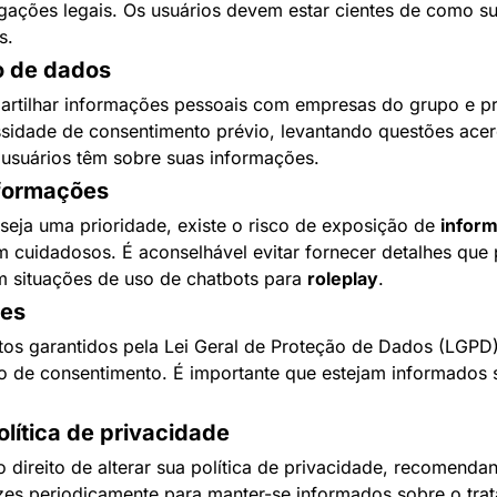
ações legais. Os usuários devem estar cientes de como su
s.
o de dados
rtilhar informações pessoais com empresas do grupo e pr
sidade de consentimento prévio, levantando questões acer
 usuários têm sobre suas informações.
formações
eja uma prioridade, existe o risco de exposição de 
infor
m cuidadosos. É aconselhável evitar fornecer detalhes que 
m situações de uso de chatbots para 
roleplay
.
res
itos garantidos pela Lei Geral de Proteção de Dados (LGPD)
o de consentimento. É importante que estejam informados 
olítica de privacidade
o direito de alterar sua política de privacidade, recomenda
rizes periodicamente para manter-se informados sobre o tra