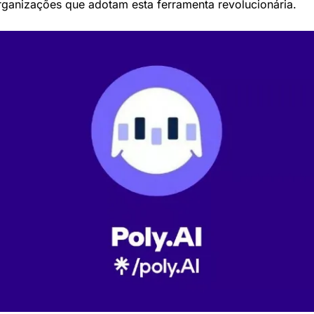
rganizações que adotam esta ferramenta revolucionária.