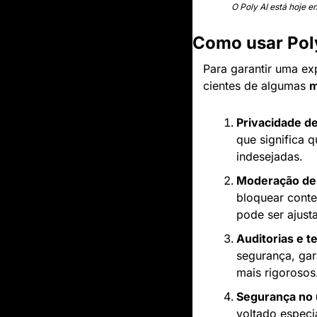
O Poly AI está hoje e
Como usar Pol
Para garantir uma exp
cientes de algumas 
m
Privacidade d
que significa 
indesejadas.
Moderação de
bloquear conte
pode ser ajust
Auditorias e t
segurança, gar
mais rigorosos
Segurança no
voltado especi