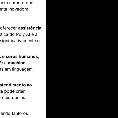
 bem como o que 
enta inovadora.
 oferecer 
assistência 
tica do Poly AI é a 
 significativamente o 
s e seres humanos
, 
P)
 e 
machine 
as em linguagem 
atendimento ao 
. Graças a seus algoritmos avançados, a ferramenta pode criar 
recido pelas 
iando tanto os 