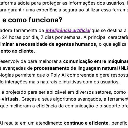
ataforma adota para proteger as informações dos usuários,
ara garantir uma experiência segura ao utilizar essa ferram
I e como funciona?
adora ferramenta de 
inteligência artificial
 que se destina a
a
 24 horas por dia, 7 dias por semana. A principal caracterís
liminar a necessidade de agentes humanos
, o que agiliza
ento ao cliente
.
desenvolvida para melhorar a 
comunicação entre máquina
as avançadas de 
processamento de linguagem natural (NL
ologias permitem que o Poly AI compreenda e gere respost
o interações mais naturais e intuitivas com os usuários.
I é projetado para ser aplicável em diversos setores, como 
 virtuais
 que melhoram a eficiência da comunicação e o suporte ofe
 AI resulta em um atendimento 
contínuo e eficiente
, benefic