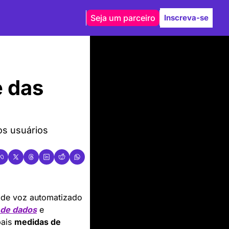
Seja um parceiro
Inscreva-se
 das 
 usuários 
e de voz automatizado 
 de dados
 e 
ais 
medidas de 