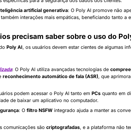
es específicas para a segurança dos dados dos clientes.
teligência artificial generativa
: O Poly AI promove não ape
também interações mais empáticas, beneficiando tanto a e
ios precisam saber sobre o uso do Pol
do 
Poly AI
, os usuários devem estar cientes de algumas in
lizada
: O Poly AI utiliza avançadas tecnologias de 
compreen
e 
reconhecimento automático de fala (ASR)
, que aprimora
uários podem acessar o Poly AI tanto em 
PCs
 quanto em di
ade de baixar um aplicativo no computador.
egurança
: O 
filtro NSFW
 integrado ajuda a manter as conver
As comunicações são 
criptografadas
, e a plataforma não t