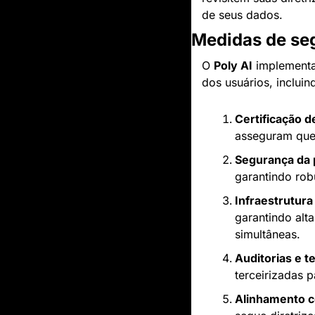
de seus dados.
Medidas de seg
O 
Poly AI
 implementa
dos usuários, incluin
Certificação 
asseguram que 
Segurança da 
garantindo rob
Infraestrutura
garantindo alt
simultâneas.
Auditorias e t
terceirizadas 
Alinhamento c