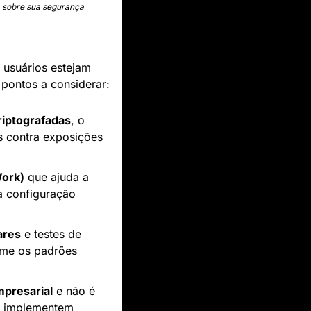
am sobre sua segurança
 usuários estejam 
s pontos a considerar:
riptografadas
, o 
 contra exposições 
Work)
 que ajuda a 
 configuração 
ares
 e testes de 
rme os padrões 
presarial
 e não é 
s implementem 