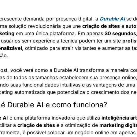
rescente demanda por presença digital, a 
Durable AI
 se d
ma solução revolucionária que une 
criação de sites
 e 
auto
keting
 em uma única plataforma. Em apenas 
30 segundos
,
suários sem experiência técnica podem ter um site 
profis
nalizável
, otimizado para atrair visitantes e aumentar as ta
são.
ost, você verá como a Durable AI transforma a maneira co
s de todos os tamanhos estabelecem sua presença online,
ndo suas funcionalidades intuitivas e as vantagens de uma 
eting automatizada que potencializa o crescimento dos ne
 é Durable AI e como funciona?
e AI
 é uma plataforma inovadora que utiliza 
inteligência arti
ilitar a 
criação de sites
 e a otimização de 
marketing digit
rramenta, é possível colocar um negócio online em apenas 