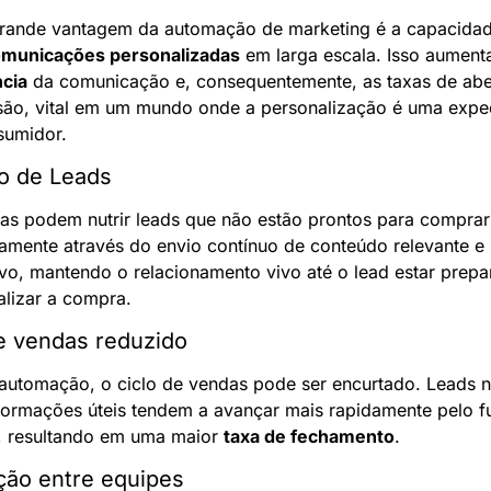
grande vantagem da automação de marketing é a capacidad
municações personalizadas
ncia
 da comunicação e, consequentemente, as taxas de aber
ão, vital em um mundo onde a personalização é uma expect
sumidor.
o de Leads
s podem nutrir leads que não estão prontos para comprar 
amente através do envio contínuo de conteúdo relevante e 
vo, mantendo o relacionamento vivo até o lead estar prepa
alizar a compra.
e vendas reduzido
utomação, o ciclo de vendas pode ser encurtado. Leads nu
ormações úteis tendem a avançar mais rapidamente pelo fun
, resultando em uma maior 
taxa de fechamento
.
ção entre equipes