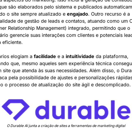
que são elaborados pelo sistema e publicados automaticame
o o site sempre atualizado e 
engajado
. Outro recurso é a 
alidade de gestão de leads e contatos, atuando como um 
er Relationship Management) integrado, permitindo que o 
rio gerencie suas interações com clientes e potenciais lead
 eficiente.
rios elogiam a 
facilidade
 e a 
intuitividade
 da plataforma, 
ando que, mesmo aqueles sem experiência técnica consegu
m site que atenda às suas necessidades. Além disso, o Durab
aca pela possibilidade de ajustes e personalizações rápidas,
o o processo de atualização do site ágil e descomplicado.
O Durable AI junta a criação de sites a ferramentas de marketing digital