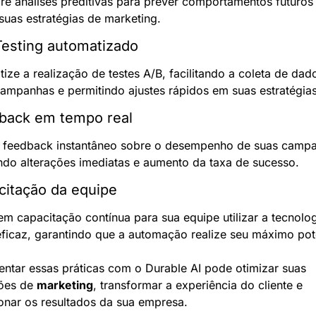
re análises preditivas para prever comportamentos futuros 
 suas estratégias de marketing.
Testing automatizado
ize a realização de testes A/B, facilitando a coleta de dado
ampanhas e permitindo ajustes rápidos em suas estratégias
dback em tempo real
 feedback instantâneo sobre o desempenho de suas campa
ndo alterações imediatas e aumento da taxa de sucesso.
citação da equipe
 em capacitação contínua para sua equipe utilizar a tecnolog
ficaz, garantindo que a automação realize seu máximo pot
ntar essas práticas com o Durable AI pode otimizar suas 
ões de 
marketing
, transformar a experiência do cliente e 
onar os resultados da sua empresa.