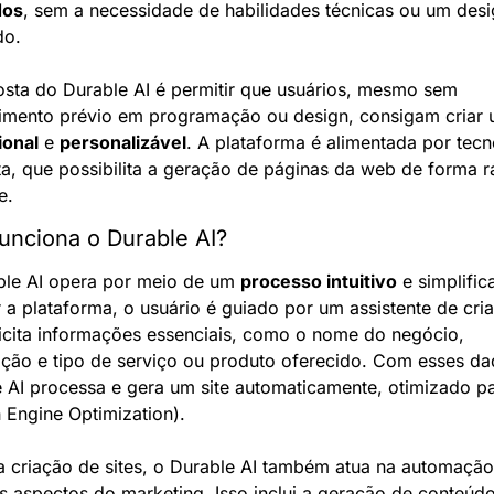
dos
, sem a necessidade de habilidades técnicas ou um desig
do.
sta do Durable AI é permitir que usuários, mesmo sem 
ional
 e 
personalizável
. A plataforma é alimentada por tecno
a, que possibilita a geração de páginas da web de forma rá
e.
unciona o Durable AI?
le AI opera por meio de um 
processo intuitivo
 e simplific
 a plataforma, o usuário é guiado por um assistente de cria
icita informações essenciais, como o nome do negócio, 
ação e tipo de serviço ou produto oferecido. Com esses dad
 AI processa e gera um site automaticamente, otimizado pa
 Engine Optimization).
 criação de sites, o Durable AI também atua na automação
s aspectos do marketing. Isso inclui a geração de conteúdo