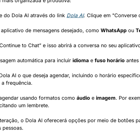
a mais organizada e produtiva:
e do Dola AI através do link 
Dola AI
. Clique em "Converse 
o aplicativo de mensagens desejado, como 
WhatsApp
 ou 
T
Continue to Chat” e isso abrirá a conversa no seu aplicati
sagem automática para incluir 
idioma
 e 
fuso horário
 antes
Dola AI o que deseja agendar, incluindo o horário específic
 a frequência.
agendar usando formatos como 
áudio
 e 
imagem
. Por exe
citando um lembrete.
nteração, o Dola AI oferecerá opções por meio de botões pa
s pessoas.