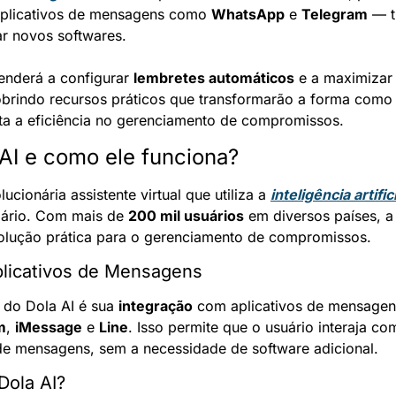
aplicativos de mensagens como 
WhatsApp
 e 
Telegram
 — t
r novos softwares.
enderá a configurar 
lembretes automáticos
 e a maximizar 
brindo recursos práticos que transformarão a forma como 
nta a eficiência no gerenciamento de compromissos.
 AI e como ele funciona?
ucionária assistente virtual que utiliza a 
inteligência artific
dário. Com mais de 
200 mil usuários
 em diversos países, a
lução prática para o gerenciamento de compromissos.
plicativos de Mensagens
 do Dola AI é sua 
integração
m
, 
iMessage
 e 
Line
. Isso permite que o usuário interaja co
de mensagens, sem a necessidade de software adicional.
Dola AI?