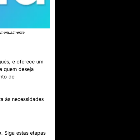
r manualmente
guês, e oferece um 
 durante a fase de lançamento. Isso a torna uma forte aliada para quem deseja 
to de 
a às necessidades 
. Siga estas etapas 