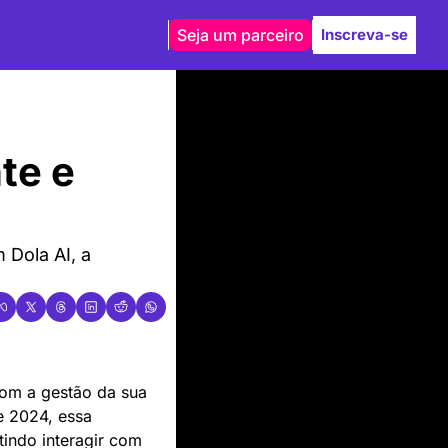
Seja um parceiro
Inscreva-se
e e 
Dola AI, a 
om a gestão da sua 
 2024, essa 
tindo interagir com 