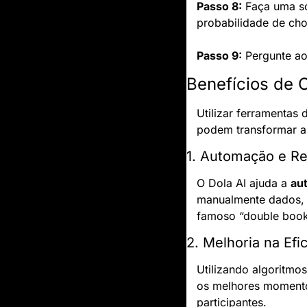
Passo 8:
 Faça uma so
probabilidade de ch
Passo 9:
 Pergunte ao
Benefícios de 
Utilizar ferramentas
podem transformar a 
1. Automação e R
O Dola AI ajuda a 
au
manualmente dados, o
famoso “double book
2. Melhoria na Ef
Utilizando algoritmo
os melhores momentos
participantes.