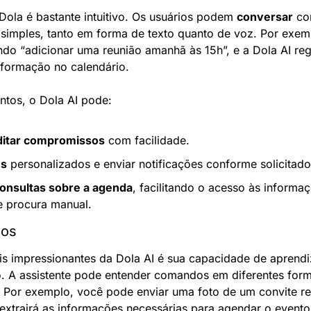
ola é bastante intuitivo. Os usuários podem 
conversar
 co
simples, tanto em forma de texto quanto de voz. Por exempl
 “adicionar uma reunião amanhã às 15h”, e a Dola AI regi
nformação no calendário.
tos, o Dola AI pode:
ditar compromissos
 com facilidade.
es
 personalizados e enviar notificações conforme solicitado
onsultas sobre a agenda
, facilitando o acesso às informa
e procura manual.
dos
s impressionantes da Dola AI é sua capacidade de aprendi
o. A assistente pode entender comandos em diferentes for
 Por exemplo, você pode enviar uma foto de um convite r
xtrairá as informações necessárias para agendar o evento