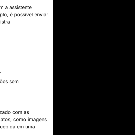
m a assistente 
o, é possível enviar 
stra 
.
ções sem 
zado com as 
matos, como imagens 
ecebida em uma 
.