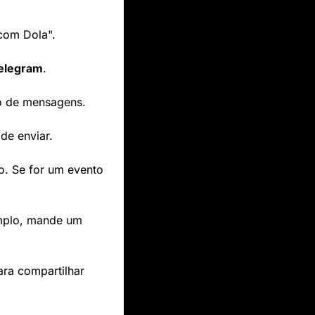
com Dola".
elegram
.
vo de mensagens.
 de enviar.
o. Se for um evento 
mplo, mande um 
ra compartilhar 