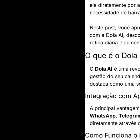
ela diretamente por 
necessidade de baixa
Neste post, você apr
com a Dola AI, desco
rotina diária e aume
O que é o Dola
O 
Dola AI
 é uma revol
gestão do seu calen
destaca como uma so
Integração com A
A principal vantagem
WhatsApp
, 
Telegra
diretamente através 
Como Funciona o 