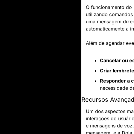
O funcionamento do D
utilizando comandos 
uma mensagem dizendo
automaticamente a i
Além de agendar even
Cancelar ou e
Criar lembret
Responder a c
necessidade d
Recursos Avança
Um dos aspectos mai
interações do usuári
e mensagens de voz.
mensagem, e a Dola e