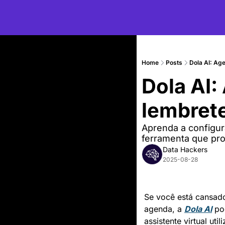
Home
Posts
Dola AI: Age
Dola AI:
lembrete
Aprenda a configura
ferramenta que pro
Data Hackers
2025-08-28
Se você está cansado
agenda, a 
Dola AI
 po
assistente virtual utili