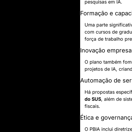
pesquisas em IA.
Formação e capaci
Uma parte significati
com cursos de gradu
força de trabalho pr
Inovação empresar
O plano também fomen
projetos de IA, crian
Automação de ser
Há propostas específ
do SUS
, além de sis
fiscais.
Ética e governanç
O PBIA inclui diretr