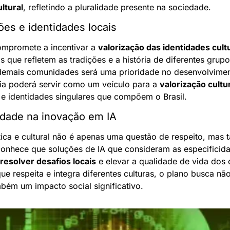
ltural
, refletindo a pluralidade presente na sociedade.
ões e identidades locais
mpromete a incentivar a 
valorização das identidades cult
 que refletem as tradições e a história de diferentes grupos
demais comunidades será uma prioridade no desenvolvimen
gia poderá servir como um veículo para a 
valorização cultu
s e identidades singulares que compõem o Brasil.
idade na inovação em IA
stica e cultural não é apenas uma questão de respeito, ma
conhece que soluções de IA que consideram as especificidad
resolver desafios locais
 e elevar a qualidade de vida dos 
ue respeita e integra diferentes culturas, o plano busca nã
bém um impacto social significativo.