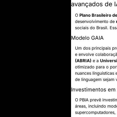
avançados de I
O 
Plano Brasileiro de
desenvolvimento de 
sociais do Brasil. Es
Modelo GAIA
Um dos principais pr
e envolve colaboraçã
(ABRIA)
 e a 
Univers
otimizado para o port
nuances linguísticas e
de linguagem sejam v
Investimentos em 
O PBIA prevê invest
áreas, incluindo mod
supercomputadores,