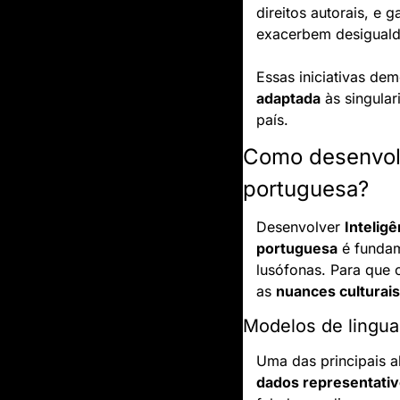
direitos autorais, e 
exacerbem desiguald
Essas iniciativas d
adaptada
 às singular
país.
Como desenvolve
portuguesa?
Desenvolver 
Inteligê
portuguesa
 é fundam
lusófonas. Para que 
as 
nuances culturais
Modelos de lingu
Uma das principais a
dados representati