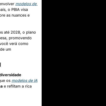
envolver 
modelos de 
ís, o PBIA visa 
re as nuances e 
s até 2028, o plano 
busca transformar a forma como a tecnologia se relaciona com a língua portuguesa, promovendo 
 você verá como 
 de um 
l
diversidade 
que os 
modelos de IA
sa
 e reflitam a rica 