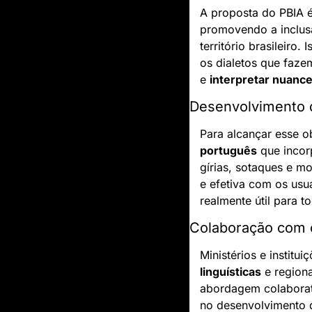
A proposta do PBIA é
promovendo a inclusã
território brasileiro
os dialetos que faze
e 
interpretar nuance
Desenvolvimento 
Para alcançar esse o
português
 que incor
gírias, sotaques e mo
e efetiva com os usu
realmente útil para to
Colaboração com c
Ministérios e institu
linguísticas
 e region
abordagem colaborati
no desenvolvimento 