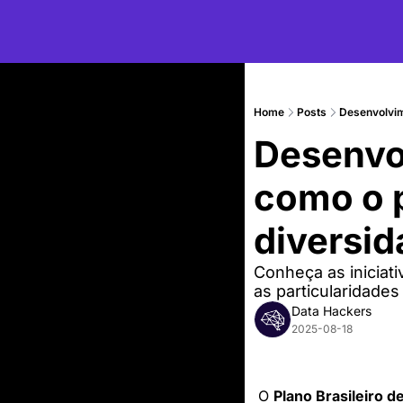
Home
Posts
Desenvolvime
Desenvol
como o p
diversid
Conheça as iniciat
as particularidades 
Data Hackers
2025-08-18
O 
Plano Brasileiro de