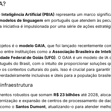
A?
 Inteligência Artificial (PBIA)
 representa um marco significa
modelos de linguagem
 em português que atendem às peculi
sa iniciativa é impulsionada por uma série de ações estratég
ojetos é o 
modelo GAIA
, que foi lançado recentemente co
o entre instituições como a 
Associação Brasileira de Intelig
idade Federal de Goiás (UFG)
. O GAIA é um modelo de IA d
uguês do Brasil, com o intuito de proporcionar soluções que
 os contextos culturais do país. Isso é crucial para garantir
erdadeiramente inclusivas e úteis para a população brasilei
infraestrutura
imentos robustos que somam 
R$ 23 bilhões
 até 2028, aloca
ernização e expansão de centros de processamento de dad
 como o 
Santos Dumont
, atualizando-o para atender melh