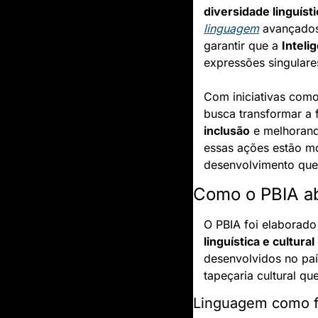
diversidade linguísti
linguagem
 avançados
garantir que a 
Intelig
expressões singulares
Com iniciativas como
inclusão
 e melhorand
essas ações estão mo
desenvolvimento que 
Como o PBIA abo
O PBIA foi elaborad
linguística e cultural
desenvolvidos no paí
tapeçaria cultural qu
Linguagem como fa