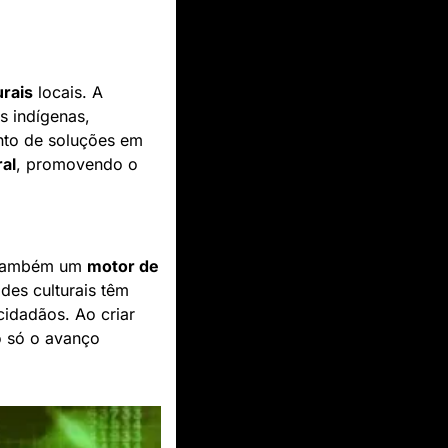
urais
 locais. A 
 indígenas, 
to de soluções em 
ral
, promovendo o 
s também um 
motor de 
es culturais têm 
cidadãos. Ao criar 
o só o avanço 