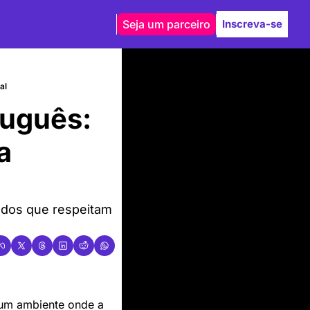
Seja um parceiro
Inscreva-se
al
guês: 
 
ados que respeitam 
 está comprometido em criar um ambiente onde a 