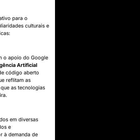
tivo para o 
aridades culturais e 
icas:
m o apoio do Google 
ência Artificial 
e código aberto 
 reflitam as 
 que as tecnologias 
ra.
dos em diversas 
os e 
or à demanda de 