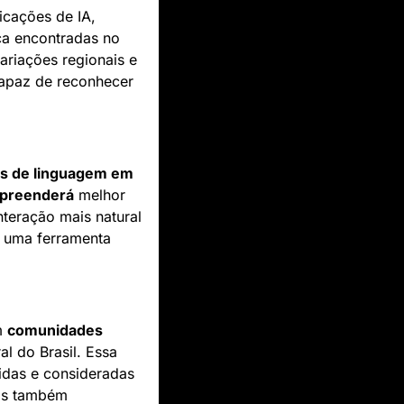
icações de IA, 
ca encontradas no 
ariações regionais e 
apaz de reconhecer 
s de linguagem em 
preenderá
 melhor 
teração mais natural 
 uma ferramenta 
m 
comunidades 
l do Brasil. Essa 
das e consideradas 
, mas também 