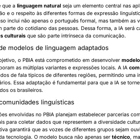
 que a 
linguagem natural
 seja um elemento central nas apl
o e o respeito às diferentes formas de expressão linguísti
. Isso inclui não apenas o português formal, mas também as v
m parte do cotidiano das pessoas. Dessa forma, a IA será c
s culturais
 que são parte intrínseca da comunicação.
de modelos de linguagem adaptados
bjetivo, o PBIA está comprometido em desenvolver 
modelo
poram as múltiplas variantes e expressões locais. A IA 
com
dos de fala típicos de diferentes regiões, permitindo uma in
ários. Essa adaptação é fundamental para que a IA se torne
dos os brasileiros.
omunidades linguísticas
ições envolvidas no PBIA planejam estabelecer parcerias co
ais para coletar dados que representem a diversidade cultura
va garantirá que as vozes de diferentes grupos sejam ouvi
da tecnologia. O modelo busca não apenas ser 
técnico