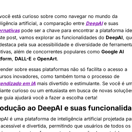
você está curioso sobre como navegar no mundo da 
eligência artificial, a comparação entre 
DeepAI
 e suas 
ernativas
 pode ser a chave para encontrar a plataforma idea
te post, vamos explorar as funcionalidades do 
DeepAI
, qu
destaca pela sua acessibilidade e diversidade de ferramenta
ativas, além de concorrentes populares como 
Google AI 
tform
, 
DALL-E
 e 
OpenArt
.
ender sobre essas plataformas não só facilita o acesso a 
recursos inovadores, como também torna o processo de 
endizado em IA
 mais divertido e estimulante. Se você é um
ciante curioso ou um entusiasta em busca de novas soluções
e guia ajudará você a fazer a escolha certa!
rodução ao DeepAI e suas funcionalid
pAI é uma plataforma de inteligência artificial projetada par
 acessível e divertida, permitindo que usuários de todos os 