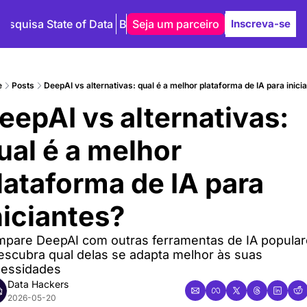
Pesquisa State of Data
Blog
Seja um parceiro
Autores
Inscreva-se
e
Posts
DeepAI vs alternativas: qual é a melhor plataforma de IA para inici
eepAI vs alternativas: 
ual é a melhor 
lataforma de IA para 
niciantes?
pare DeepAI com outras ferramentas de IA popular
escubra qual delas se adapta melhor às suas 
essidades
Data Hackers
2026-05-20