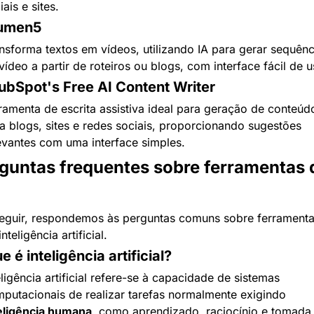
iais e sites.
Lumen5
nsforma textos em vídeos, utilizando IA para gerar sequênci
vídeo a partir de roteiros ou blogs, com interface fácil de u
ubSpot's Free AI Content Writer
ramenta de escrita assistiva ideal para geração de conteúdo
a blogs, sites e redes sociais, proporcionando sugestões 
evantes com uma interface simples.
guntas frequentes sobre ferramentas d
eguir, respondemos às perguntas comuns sobre ferramenta
inteligência artificial.
e é inteligência artificial?
eligência artificial refere-se à capacidade de sistemas 
computacionais de realizar tarefas normalmente exigindo 
eligência humana
, como aprendizado, raciocínio e tomada 