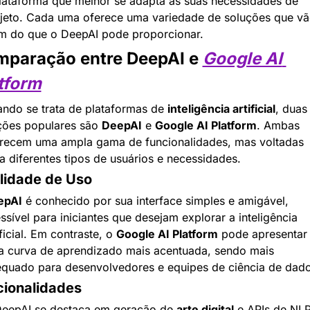
lataforma que melhor se adapta às suas necessidades de 
jeto. Cada uma oferece uma variedade de soluções que vã
m do que o DeepAI pode proporcionar.
paração entre DeepAI e 
Google AI 
tform
ndo se trata de plataformas de 
inteligência artificial
, duas 
ões populares são 
DeepAI
 e 
Google AI Platform
. Ambas 
recem uma ampla gama de funcionalidades, mas voltadas 
a diferentes tipos de usuários e necessidades.
lidade de Uso
epAI
 é conhecido por sua interface simples e amigável, 
ssível para iniciantes que desejam explorar a inteligência 
ificial. Em contraste, o 
Google AI Platform
 pode apresentar 
 curva de aprendizado mais acentuada, sendo mais 
quado para desenvolvedores e equipes de ciência de dado
cionalidades
eepAI se destaca em geração de 
arte digital
 e APIs de NLP,