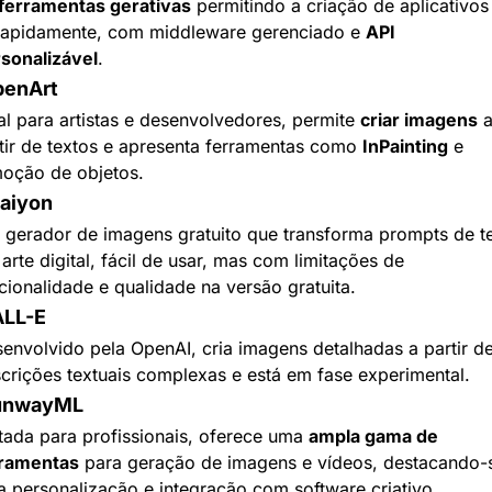
ferramentas gerativas
 permitindo a criação de aplicativos 
rapidamente, com middleware gerenciado e 
API 
sonalizável
.
penArt
al para artistas e desenvolvedores, permite 
criar imagens
 a
tir de textos e apresenta ferramentas como 
InPainting
 e 
oção de objetos.
raiyon
gerador de imagens gratuito que transforma prompts de te
arte digital, fácil de usar, mas com limitações de 
cionalidade e qualidade na versão gratuita.
ALL-E
envolvido pela OpenAI, cria imagens detalhadas a partir de
crições textuais complexas e está em fase experimental.
RunwayML
tada para profissionais, oferece uma 
ampla gama de 
rramentas
 para geração de imagens e vídeos, destacando-s
a personalização e integração com software criativo.