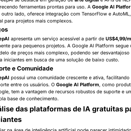
recendo ferramentas prontas para uso. A 
Google AI Platfo
 outro lado, oferece integração com TensorFlow e AutoML, 
al para projetos mais complexos.
ços
epAI
 apresenta um serviço acessível a partir de 
US$4,99/
aente para pequenos projetos. A Google AI Platform segue 
elo de preços mais complexo, podendo ser desvantajoso 
a iniciantes em busca de uma solução de baixo custo.
orte e Comunidade
epAI
 possui uma comunidade crescente e ativa, facilitando 
orte entre os usuários. O 
Google AI Platform
, como produt
gle, tem a vantagem de recursos robustos de suporte e um
la base de conhecimento.
lise das plataformas de IA gratuitas pa
ciantes
ciar na área de inteligência artificial pode parecer intimidador