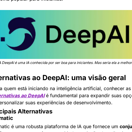
A DeepAI é uma IA conhecida por ser boa para iniciantes. Mas seria ela a melhor
ernativas ao DeepAI: uma visão geral
Para quem está iniciando na inteligência artificial, conhe
ernativas ao DeepAI
 é fundamental para expandir suas opç
ersonalizar suas experiências de desenvolvimento.
cipais Alternativas
amatic
atic é uma robusta plataforma de IA que fornece um 
conju