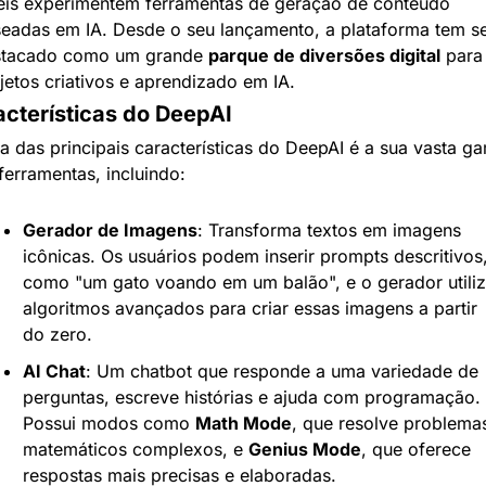
eis experimentem ferramentas de geração de conteúdo 
eadas em IA. Desde o seu lançamento, a plataforma tem se
tacado como um grande 
parque de diversões digital
 para 
jetos criativos e aprendizado em IA.
cterísticas do DeepAI
 das principais características do DeepAI é a sua vasta ga
ferramentas, incluindo:
Gerador de Imagens
: Transforma textos em imagens 
icônicas. Os usuários podem inserir prompts descritivos,
como "um gato voando em um balão", e o gerador utiliz
algoritmos avançados para criar essas imagens a partir 
do zero.
AI Chat
: Um chatbot que responde a uma variedade de 
perguntas, escreve histórias e ajuda com programação. 
Possui modos como 
Math Mode
, que resolve problemas
matemáticos complexos, e 
Genius Mode
, que oferece 
respostas mais precisas e elaboradas.