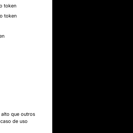
o token
o token
en
lto que outros 
 caso de uso 