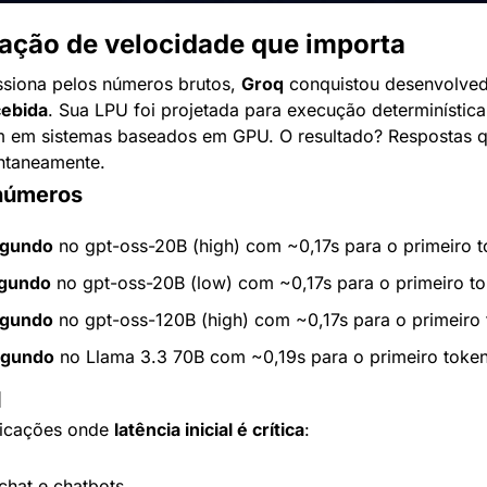
sação de velocidade que importa
siona pelos números brutos, 
Groq
cebida
. Sua LPU foi projetada para execução determinística
 em sistemas baseados em GPU. O resultado? Respostas 
antaneamente.
números
egundo
 no gpt-oss-20B (high) com ~0,17s para o primeiro 
egundo
 no gpt-oss-20B (low) com ~0,17s para o primeiro t
egundo
 no gpt-oss-120B (high) com ~0,17s para o primeiro
egundo
 no Llama 3.3 70B com ~0,19s para o primeiro toke
q
licações onde 
latência inicial é crítica
:
chat e chatbots