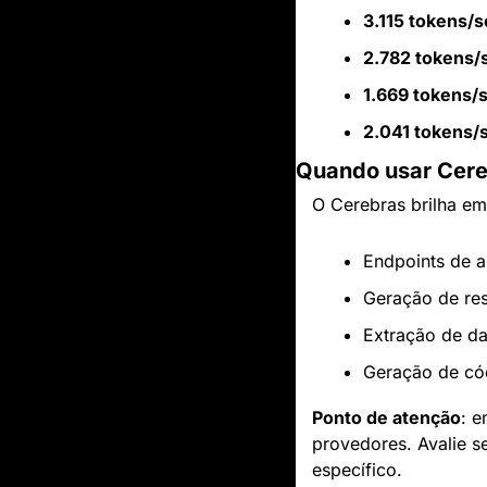
3.115 tokens/
2.782 tokens
1.669 tokens/
2.041 tokens
Quando usar Cer
O Cerebras brilha em
Endpoints de a
Geração de re
Extração de da
Geração de có
Ponto de atenção
: e
provedores. Avalie s
específico.