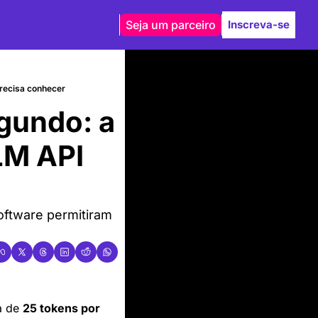
Seja um parceiro
Inscreva-se
precisa conhecer
gundo: a 
LM API 
oftware permitiram 
 de 
25 tokens por 