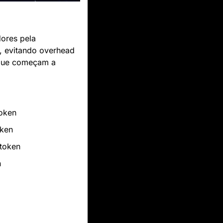
 conquistou desenvolvedores pela 
, evitando overhead 
que começam a 
token
oken
 token
n