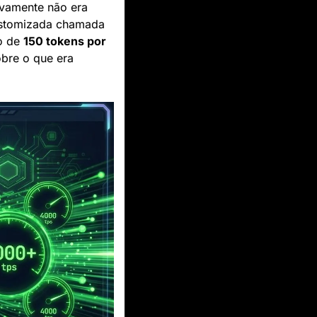
ivamente não era 
ideal para aplicações em tempo real. Então veio a Groq, com sua arquitetura customizada chamada 
o de 
150 tokens por 
re o que era 