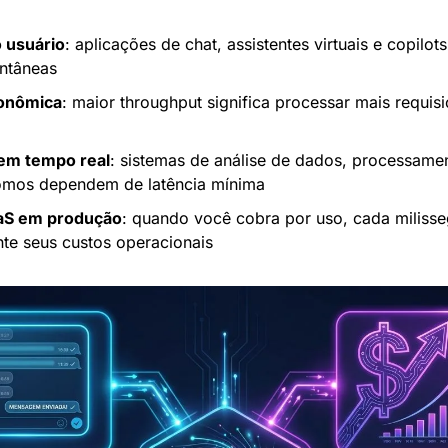
 usuário
: aplicações de chat, assistentes virtuais e copilot
antâneas
conômica
: maior throughput significa processar mais requi
em tempo real
: sistemas de análise de dados, processamen
omos dependem de latência mínima
aS em produção
: quando você cobra por uso, cada milisse
nte seus custos operacionais