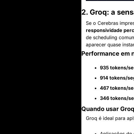
2. Groq: a sen
Se o Cerebras impres
responsividade per
de scheduling comum
aparecer quase inst
Performance em 
935 tokens/s
914 tokens/s
467 tokens/s
346 tokens/s
Quando usar Gro
Groq é ideal para ap
Aplicações de 