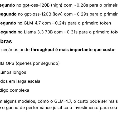
segundo
 no gpt-oss-120B (high) com ~0,28s para o primeir
/segundo
 no gpt-oss-120B (low) com ~0,29s para o primeir
segundo
 no GLM-4.7 com ~0,24s para o primeiro token
/segundo
 no Llama 3.3 70B com ~0,31s para o primeiro tok
ebras
 cenários onde 
throughput é mais importante que custo
:
lta QPS (queries por segundo)
sumos longos
dos em larga escala
digo complexa
m alguns modelos, como o GLM-4.7, o custo pode ser mais a
e o ganho de performance justifica o investimento para seu