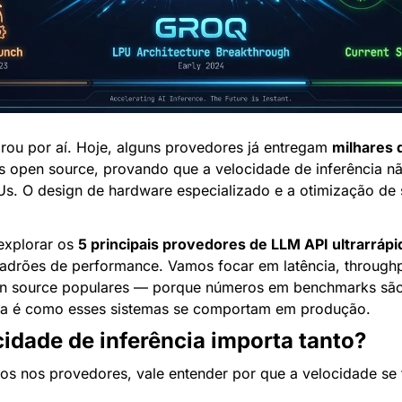
arou por aí. Hoje, alguns provedores já entregam 
milhares 
 open source, provando que a velocidade de inferência n
s. O design de hardware especializado e a otimização de s
explorar os 
5 principais provedores de LLM API ultrarrápi
padrões de performance. Vamos focar em latência, through
n source populares — porque números em benchmarks são 
ta é como esses sistemas se comportam em produção.
cidade de inferência importa tanto?
s nos provedores, vale entender por que a velocidade se t