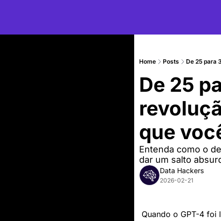
Home
Posts
De 25 para 
De 25 pa
revoluç
que voce
Entenda como o des
dar um salto absurd
Data Hackers
2026-02-21
Quando o GPT-4 foi 