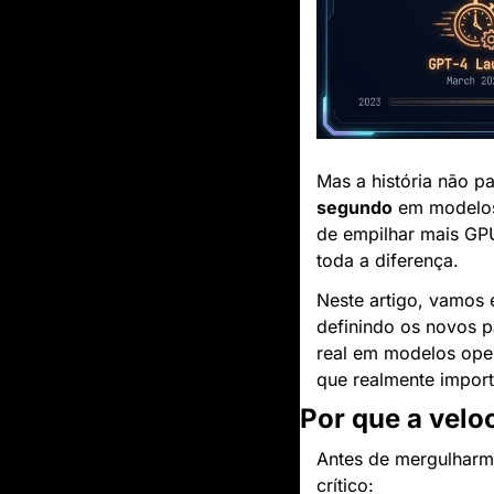
Mas a história não p
segundo
 em modelos
de empilhar mais GPU
toda a diferença.
Neste artigo, vamos 
definindo os novos 
real em modelos ope
que realmente impor
Por que a velo
Antes de mergulharmo
crítico: