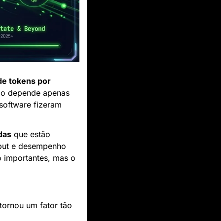
de tokens por 
ão depende apenas 
oftware fizeram 
das
 que estão 
put e desempenho 
importantes, mas o 
ornou um fator tão 