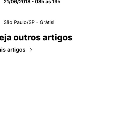
21/06/2018 - 08h as 19h
São Paulo/SP - Grátis!
eja outros artigos
is artigos
Newsletter Data Hackers: 
Gratuita, sem spam, sem 
paywall.
Acompanhe essa todas a 
Inscreva-se
novidades da área de 