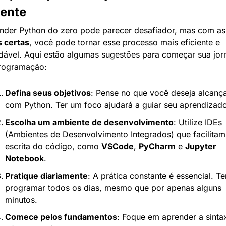
iente
Aprender Pyt
s certas
, você pode tornar esse processo mais eficiente e 
dável. Aqui estão algumas sugestões para começar sua jor
rogramação:
Defina seus objetivos
: Pense no que você deseja alcança
com Python. Ter um foco ajudará a guiar seu aprendizad
Escolha um ambiente de desenvolvimento
: Utilize IDEs 
(Ambientes de Desenvolvimento Integrados) que facilitam 
escrita do código, como 
VSCode
, 
PyCharm
 e 
Jupyter 
Notebook
.
Pratique diariamente
: A prática constante é essencial. Ten
programar todos os dias, mesmo que por apenas alguns 
minutos.
Comece pelos fundamentos
: Foque em aprender a sintax