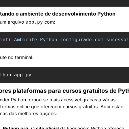
stando o ambiente de desenvolvimento Python
 um arquivo 
 com:
app.py
int
(
"
Ambiente Python configurado com sucesso
ute no terminal:
res plataformas para cursos gratuitos de Pyt
nder Python tornou-se mais acessível graças a várias 
aformas online que oferecem cursos gratuitos. Aqui estão 
mas das melhores opções:
Python.org
: O 
site oficial
 da linguagem Python oferece 