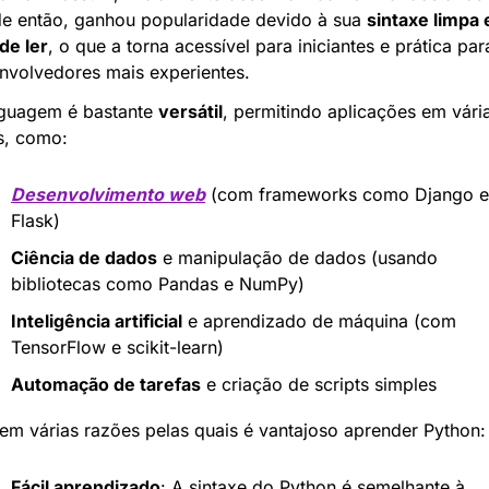
e então, ganhou popularidade devido à sua 
sintaxe limpa e
 de ler
, o que a torna acessível para iniciantes e prática para
nvolvedores mais experientes.
nguagem é bastante 
versátil
, permitindo aplicações em vária
s, como:
Desenvolvimento web
 (com frameworks como Django e 
Flask)
Ciência de dados
 e manipulação de dados (usando 
bibliotecas como Pandas e NumPy)
Inteligência artificial
 e aprendizado de máquina (com 
TensorFlow e scikit-learn)
Automação de tarefas
 e criação de scripts simples
tem várias razões pelas quais é vantajoso aprender Python:
Fácil aprendizado
: A sintaxe do Python é semelhante à 