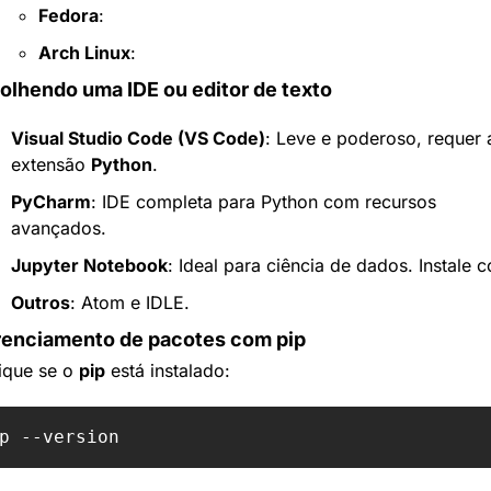
Fedora
:
Arch Linux
:
colhendo uma IDE ou editor de texto
Visual Studio Code (VS Code)
: Leve e poderoso, requer a
extensão 
Python
.
PyCharm
: IDE completa para Python com recursos 
avançados.
Jupyter Notebook
: Ideal para ciência de dados. Instale 
Outros
: Atom e IDLE.
renciamento de pacotes com pip
ique se o 
pip
 está instalado: