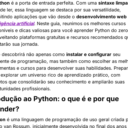
thon
 é a porta de entrada perfeita. Com uma 
sintaxe limpa
 de ler, essa linguagem se destaca por sua versatilidade, 
itindo aplicações que vão desde o 
desenvolvimento web
igência artificial
. Neste guia, reunimos os melhores cursos 
oníveis e dicas valiosas para você aprender Python do zero,
veitando plataformas gratuitas e recursos recomendados qu
itarão sua jornada.
 descobrirá não apenas como 
instalar e configurar
 seu 
ente de programação, mas também como escolher as melh
amentas e cursos para desenvolver suas habilidades. Prepar
 explorar um universo rico de aprendizado prático, com 
etos que consolidarão seu conhecimento e ampliarão suas 
tunidades profissionais.
odução ao Python: o que é e por que 
ender?
hon
 é uma linguagem de programação de uso geral criada p
o van Rossum, inicialmente desenvolvida no final dos anos 