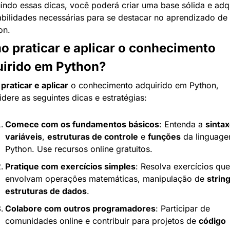
indo essas dicas, você poderá criar uma base sólida e adqui
abilidades necessárias para se destacar no aprendizado de 
on.
 praticar e aplicar o conhecimento 
irido em Python?
 
praticar e aplicar
 o conhecimento adquirido em Python, 
idere as seguintes dicas e estratégias:
Comece com os fundamentos básicos
: Entenda a 
sinta
variáveis
, 
estruturas de controle
 e 
funções
 da linguage
Python. Use recursos online gratuitos.
Pratique com exercícios simples
: Resolva exercícios que 
envolvam operações matemáticas, manipulação de 
strin
estruturas de dados
.
Colabore com outros programadores
: Participar de 
comunidades online e contribuir para projetos de 
código 