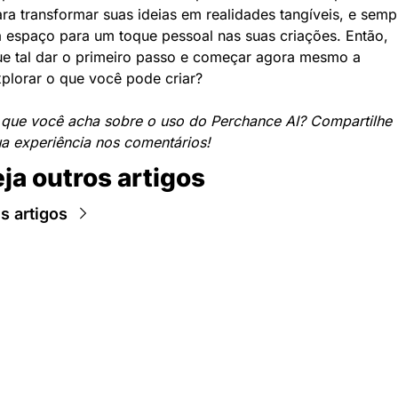
ra transformar suas ideias em realidades tangíveis, e sempr
 espaço para um toque pessoal nas suas criações. Então, 
e tal dar o primeiro passo e começar agora mesmo a 
plorar o que você pode criar?
 que você acha sobre o uso do Perchance AI? Compartilhe 
a experiência nos comentários!
ja outros artigos
s artigos
Newsletter Data Hackers: 
Gratuita, sem spam, sem 
paywall.