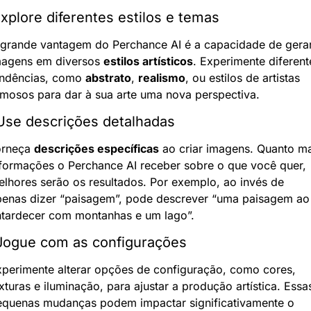
Explore diferentes estilos e temas
 grande vantagem do Perchance AI é a capacidade de gerar
magens em diversos 
estilos artísticos
. Experimente diferente
endências, como 
abstrato
, 
realismo
, ou estilos de artistas 
mosos para dar à sua arte uma nova perspectiva.
Use descrições detalhadas
orneça 
descrições específicas
 ao criar imagens. Quanto ma
formações o Perchance AI receber sobre o que você quer, 
lhores serão os resultados. Por exemplo, ao invés de 
penas dizer “paisagem”, pode descrever “uma paisagem ao 
ntardecer com montanhas e um lago”.
 Jogue com as configurações
perimente alterar opções de configuração, como cores, 
xturas e iluminação, para ajustar a produção artística. Essas
equenas mudanças podem impactar significativamente o 