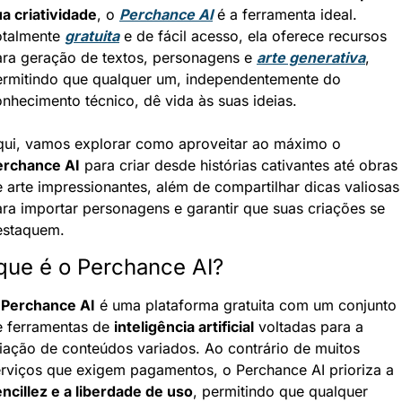
a criatividade
, o 
Perchance AI
 é a ferramenta ideal. 
talmente 
gratuita
 e de fácil acesso, ela oferece recursos 
ra geração de textos, personagens e 
arte generativa
, 
ermitindo que qualquer um, independentemente do 
nhecimento técnico, dê vida às suas ideias.
Aqui, vamos explorar como aproveitar ao máximo o 
erchance AI
 para criar desde histórias cativantes até obras 
 arte impressionantes, além de compartilhar dicas valiosas 
ra importar personagens e garantir que suas criações se 
estaquem.
que é o Perchance AI?
 
Perchance AI
 é uma plataforma gratuita com um conjunto 
 ferramentas de 
inteligência artificial
 voltadas para a 
iação de conteúdos variados. Ao contrário de muitos 
serviços que exigem pagamentos, o Perchance AI prioriza a 
ncillez e a liberdade de uso
, permitindo que qualquer 