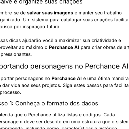
Salve e organize suas criações
embre-se de 
salvar suas imagens
 e manter seu trabalho 
ganizado. Um sistema para catalogar suas criações facilitar
busca por inspiração futura.
sas dicas ajudarão você a maximizar sua criatividade e 
proveitar ao máximo o 
Perchance AI
 para criar obras de art
pressionantes.
portando personagens no Perchance AI
mportar personagens no 
Perchance AI
 é uma ótima maneira 
 dar vida aos seus projetos. Siga estes passos para facilitar
 processo.
so 1: Conheça o formato dos dados
tenda que o Perchance utiliza listas e códigos. Cada 
rsonagem deve ser descrito em uma estrutura que o sistem
mpreenda, incluindo nome, características e histórico.