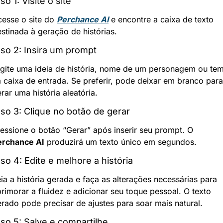
so 1: Visite o site
esse o site do 
Perchance AI
 e encontre a caixa de texto 
stinada à geração de histórias.
so 2: Insira um prompt
gite uma ideia de história, nome de um personagem ou tem
 caixa de entrada. Se preferir, pode deixar em branco para 
rar uma história aleatória.
so 3: Clique no botão de gerar
Pressione o botão “Gerar” após inserir seu prompt. O 
erchance AI
 produzirá um texto único em segundos.
so 4: Edite e melhore a história
ia a história gerada e faça as alterações necessárias para 
rimorar a fluidez e adicionar seu toque pessoal. O texto 
rado pode precisar de ajustes para soar mais natural.
so 5: Salve e compartilhe