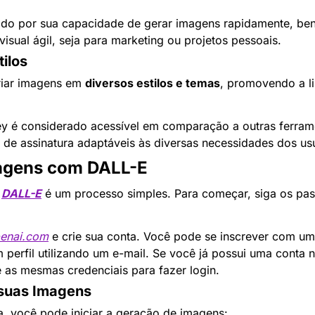
ido por sua capacidade de gerar imagens rapidamente, ben
isual ágil, seja para marketing ou projetos pessoais.
ilos
riar imagens em 
diversos estilos e temas
, promovendo a li
y é considerado acessível em comparação a outras ferrame
de assinatura adaptáveis às diversas necessidades dos usu
agens com DALL-E
 
DALL-E
 é um processo simples. Para começar, siga os pas
penai.com
 e crie sua conta. Você pode se inscrever com um
m perfil utilizando um e-mail. Se você já possui uma conta n
e as mesmas credenciais para fazer login.
 suas Imagens
, você pode iniciar a geração de imagens: