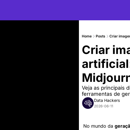
Home
Posts
Criar imagen
Criar im
artifici
Midjour
Veja as principais 
ferramentas de ger
Data Hackers
2026-06-11
No mundo da 
geraçã