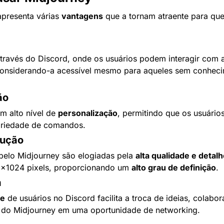
presenta várias 
vantagens
 que a tornam atraente para que
través do Discord, onde os usuários podem interagir com a
onsiderando-a acessível mesmo para aqueles sem conhecim
ão
m alto nível de 
personalização
, permitindo que os usuários
ariedade de comandos.
lução
elo Midjourney são elogiadas pela 
alta qualidade e detal
x1024 pixels, proporcionando um 
alto grau de definição
.
a
de
 de usuários no Discord facilita a troca de ideias, colabor
 do Midjourney em uma oportunidade de networking.