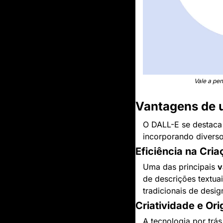
Vale a pe
Vantagens de 
O DALL-E se destaca
incorporando diverso
Eficiência na Cria
Uma das principais 
v
de descrições textua
tradicionais de desig
Criatividade e Ori
A tecnologia por trá