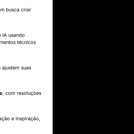
m busca criar 
 IA usando 
entos técnicos 
 ajustem suas 
he
, com resoluções 
ação e inspiração, 