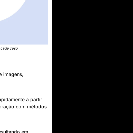
 cada caso
 imagens, 
pidamente a partir 
ração com métodos 
esultando em 