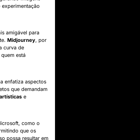
e experimentação 
s amigável para 
te. 
Midjourney
, por 
 curva de 
 quem está 
 enfatiza aspectos 
ojetos que demandam 
rtísticas
 e 
icrosoft, como o 
mitindo que os 
o possa resultar em 