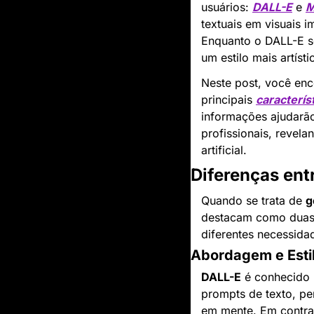
usuários: 
DALL-E
 e 
M
textuais em visuais 
Enquanto o DALL-E se
um estilo mais artís
Neste post, você enc
principais 
caracterís
informações ajudarão
profissionais, revel
artificial.
Diferenças ent
Quando se trata de 
g
destacam como duas 
diferentes necessida
Abordagem e Esti
DALL-E
 é conhecido 
prompts de texto, pe
em mente. Em contrap