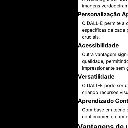
imagens verdadeiram
Personalização A
O DALL-E permite a c
específicas de cada 
cruciais.
Acessibilidade
Outra vantagem signi
qualidade, permitind
impressionante sem 
Versatilidade
O DALL-E pode ser u
criando recursos vis
Aprendizado Cont
Com base em tecnolo
continuamente com o 
Vantagens de 