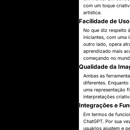
com um toque criativ
artística.
Facilidade de Uso
No que diz respeito à
iniciantes, com uma i
outro lado, opera at
aprendizado mais ace
começando no mundo
Qualidade da Im
Ambas as ferramenta
diferentes. Enquanto
uma representação fie
interpretações criati
Integrações e Fun
Em termos de funcion
ChatGPT. Por sua vez
usuários ajustem e p