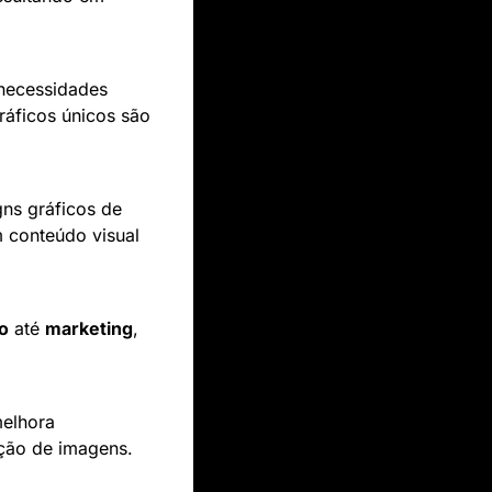
necessidades 
ráficos únicos são 
gns gráficos de 
conteúdo visual 
o
 até 
marketing
, 
elhora 
ação de imagens.