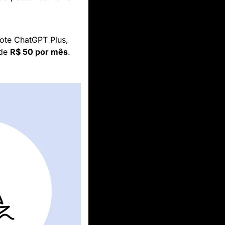
ote ChatGPT Plus, 
de 
R$ 50 por mês
. 