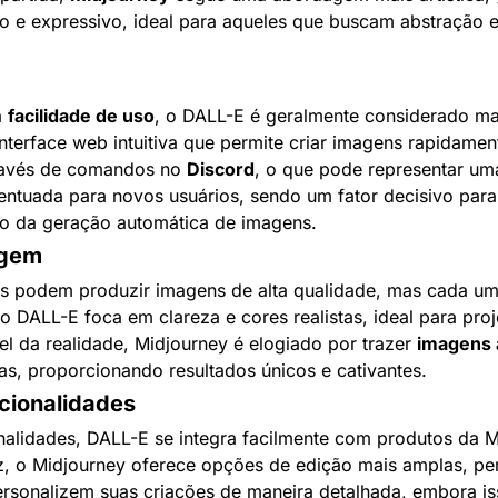
o e expressivo, ideal para aqueles que buscam abstração 
 
facilidade de uso
, o DALL-E é geralmente considerado mai
nterface web intuitiva que permite criar imagens rapidamen
ravés de comandos no 
Discord
, o que pode representar uma
ntuada para novos usuários, sendo um fator decisivo para
 da geração automática de imagens.
agem
s podem produzir imagens de alta qualidade, mas cada uma
 o DALL-E foca em clareza e cores realistas, ideal para pr
l da realidade, Midjourney é elogiado por trazer 
imagens a
vas, proporcionando resultados únicos e cativantes.
cionalidades
alidades, DALL-E se integra facilmente com produtos da M
, o Midjourney oferece opções de edição mais amplas, per
ersonalizem suas criações de maneira detalhada, embora iss