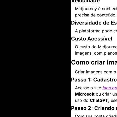
Velocidade
Midjourney é conhec
precisa de conteúdo v
Diversidade de Est
A plataforma pode c
Custo Acessível
O custo do Midjourne
imagens, com planos 
Como criar im
Criar imagens com o
Passo 1: Cadastro
Acesse o site 
labs.o
Microsoft
 ou criar u
uso do 
ChatGPT
, us
Passo 2: Criando
Com sua conta criada