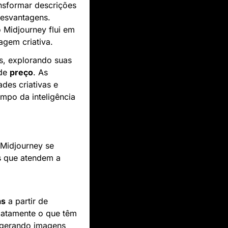
nsformar descrições 
esvantagens. 
 Midjourney flui em 
agem criativa.
, explorando suas 
de 
preço
. As 
es criativas e 
po da inteligência 
Midjourney se 
 que atendem a 
as
 a partir de 
atamente o que têm 
 gerando imagens 