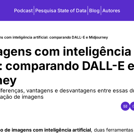
Podcast
Pesquisa State of Data
Blog
Autores
s com inteligência artificial: comparando DALL-E e Midjourney
agens com inteligência 
al: comparando DALL-E e
ney
diferenças, vantagens e desvantagens entre essas d
ação de imagens
o de imagens com inteligência artificial
, duas ferramentas