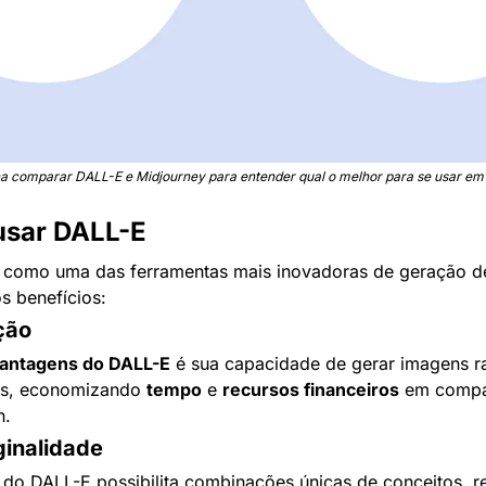
na comparar DALL-E e Midjourney para entender qual o melhor para se usar em
usar DALL-E
 como uma das ferramentas mais inovadoras de geração de
s benefícios:
ção
antagens do DALL-E
 é sua capacidade de gerar imagens ra
is, economizando 
tempo
 e 
recursos financeiros
 em compa
n.
ginalidade
s do DALL-E possibilita combinações únicas de conceitos, r