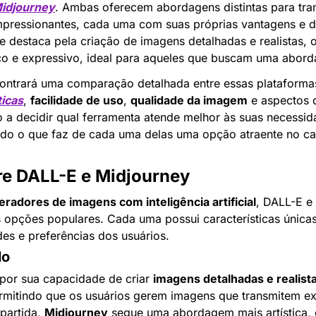
idjourney
. Ambas oferecem abordagens distintas para tra
impressionantes, cada uma com suas próprias vantagens e d
 destaca pela criação de imagens detalhadas e realistas, o
tico e expressivo, ideal para aqueles que buscam uma abord
ontrará uma comparação detalhada entre essas plataformas
ticas
, 
facilidade de uso
, 
qualidade da imagem
 e aspectos 
 a decidir qual ferramenta atende melhor às suas necessidad
ando o que faz de cada uma delas uma opção atraente no cam
re DALL-E e Midjourney
eradores de imagens com inteligência artificial
, DALL-E e 
opções populares. Cada uma possui características únicas
des e preferências dos usuários.
lo
por sua capacidade de criar 
imagens detalhadas e realist
rmitindo que os usuários gerem imagens que transmitem ex
artida, 
Midjourney
 segue uma abordagem mais artística,