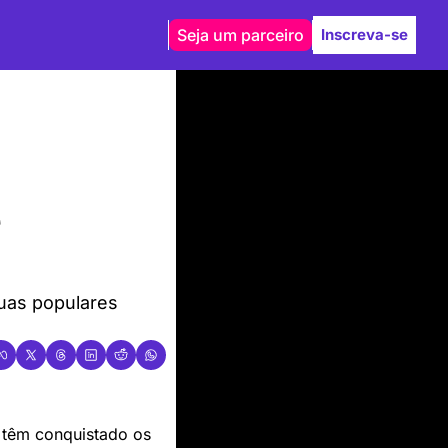
Seja um parceiro
Inscreva-se
 
uas populares 
 têm conquistado os 