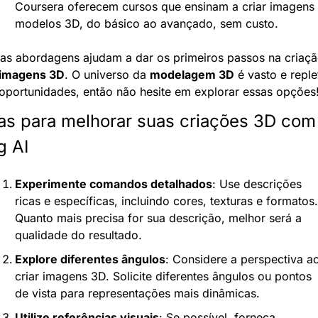
Coursera oferecem cursos que ensinam a criar imagens 
modelos 3D, do básico ao avançado, sem custo.
as abordagens ajudam a dar os primeiros passos na criaçã
imagens 3D
. O universo da 
modelagem 3D
 é vasto e reple
oportunidades, então não hesite em explorar essas opções
as para melhorar suas criações 3D com 
g AI
Experimente comandos detalhados
: Use descrições 
ricas e específicas, incluindo cores, texturas e formatos. 
Quanto mais precisa for sua descrição, melhor será a 
qualidade do resultado.
Explore diferentes ângulos
: Considere a perspectiva ao
criar imagens 3D. Solicite diferentes ângulos ou pontos 
de vista para representações mais dinâmicas.
Utilize referências visuais
: Se possível, forneça 