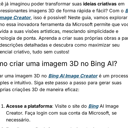
ê já imaginou poder transformar suas 
ideias criativas
 em 
ressionantes imagens 3D de forma rápida e fácil? Com o 
B
Image Creator
, isso é possível! Neste guia, vamos explorar 
o essa inovadora ferramenta da Microsoft permite que voc
vida a suas visões artísticas, mesclando simplicidade e 
nologia de ponta. Aprenda a criar suas próprias obras a part
descrições detalhadas e descubra como maximizar seu 
encial criativo, tudo sem custos!
o criar uma imagem 3D no Bing AI?
ar uma imagem 3D no 
Bing AI Image Creator
 é um process
ples e intuitivo. Siga este passo a passo para gerar suas 
prias criações 3D de maneira eficaz:
Acesse a plataforma
: Visite o site do 
Bing
 AI Image 
Creator. Faça login com sua conta da Microsoft, se 
necessário.