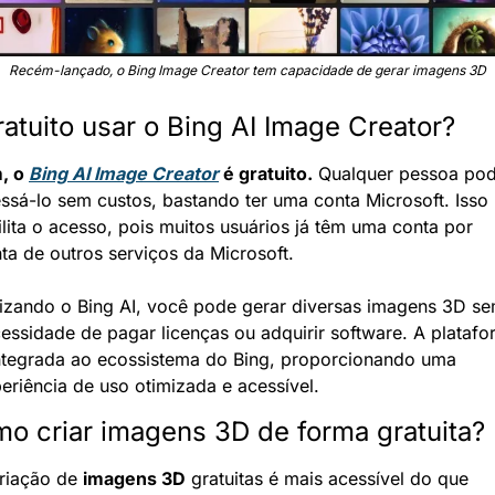
Recém-lançado, o Bing Image Creator tem capacidade de gerar imagens 3D
ratuito usar o Bing AI Image Creator?
, o 
Bing AI Image Creator
 é gratuito.
 Qualquer pessoa pod
ssá-lo sem custos, bastando ter uma conta Microsoft. Isso 
ilita o acesso, pois muitos usuários já têm uma conta por 
ta de outros serviços da Microsoft.
lizando o Bing AI, você pode gerar diversas imagens 3D se
essidade de pagar licenças ou adquirir software. A platafo
ntegrada ao ecossistema do Bing, proporcionando uma 
eriência de uso otimizada e acessível.
o criar imagens 3D de forma gratuita?
riação de 
imagens 3D
 gratuitas é mais acessível do que 