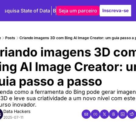
Pesquisa State of Data
Blog
Seja um parceiro
Autores
Inscreva-se
e
Posts
Criando imagens 3D com Bing AI Image Creator: um guia passo a
riando imagens 3D com
ing AI Image Creator: u
uia passo a passo
enda como a ferramenta do Bing pode gerar imagen
3D e leve sua criatividade a um novo nível com este 
urso inovador.
Data Hackers
2025-07-11