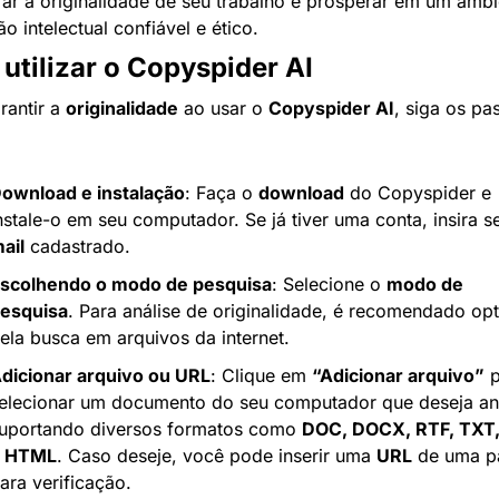
ar a originalidade de seu trabalho e prosperar em um ambi
o intelectual confiável e ético.
utilizar o Copyspider AI
rantir a 
originalidade
 ao usar o 
Copyspider AI
, siga os pas
ownload e instalação
: Faça o 
download
 do Copyspider e 
nstale-o em seu computador. Se já tiver uma conta, insira s
ail
 cadastrado.
scolhendo o modo de pesquisa
: Selecione o 
modo de 
esquisa
. Para análise de originalidade, é recomendado opta
ela busca em arquivos da internet.
dicionar arquivo ou URL
: Clique em 
“Adicionar arquivo”
 p
elecionar um documento do seu computador que deseja anal
uportando diversos formatos como 
DOC, DOCX, RTF, TXT
 
HTML
. Caso deseje, você pode inserir uma 
URL
 de uma pá
ara verificação.