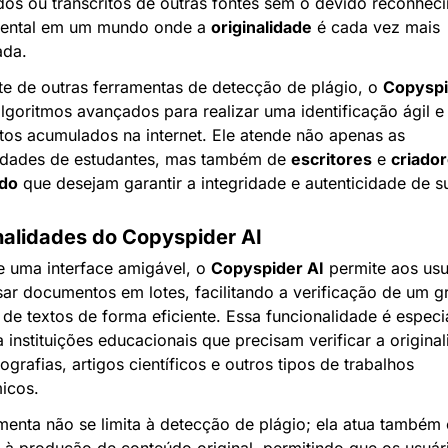
os ou transcritos de outras fontes sem o devido reconheci
ental em um mundo onde a 
originalidade
 é cada vez mais 
ada.
te de outras ferramentas de detecção de plágio, o 
Copyspi
 algoritmos avançados para realizar uma identificação ágil e 
tos acumulados na internet. Ele atende não apenas as 
idades de estudantes, mas também de 
escritores
 e 
criador
do
 que desejam garantir a integridade e autenticidade de su
nalidades do Copyspider AI
 uma interface amigável, o 
Copyspider AI
 permite aos usu
ar documentos em lotes, facilitando a verificação de um g
de textos de forma eficiente. Essa funcionalidade é especi
ra instituições educacionais que precisam verificar a original
grafias, artigos científicos e outros tipos de trabalhos 
icos.
menta não se limita à detecção de plágio; ela atua também