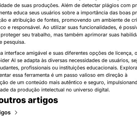
lidade de suas produções. Além de detectar plágios com pre
menta educa seus usuários sobre a importância das boas prá
ção e atribuição de fontes, promovendo um ambiente de cri
ico e responsável. Ao utilizar suas funcionalidades, é possív
proteger seu trabalho, mas também aprimorar suas habilid
 e pesquisa.
 interface amigável e suas diferentes opções de licença, o
der AI se adapta às diversas necessidades de usuários, se
tudantes, profissionais ou instituições educacionais. Explora
ntar essa ferramenta é um passo valioso em direção à 
ção de um conteúdo mais autêntico e seguro, impulsionand
dade da produção intelectual no universo digital.
outros artigos
igos