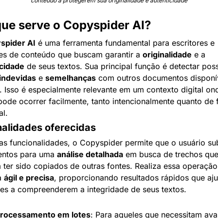
conteúdo a protegerem sua originalidade e autenticidade
que serve o Copyspider AI?
spider AI
 é uma ferramenta fundamental para escritores e 
es de conteúdo que buscam garantir a 
originalidade
 e a 
icidade
 indevidas
 e 
semelhanças
 com outros documentos disponív
t. Isso é especialmente relevante em um contexto digital ond
pode ocorrer facilmente, tanto intencionalmente quanto de 
al.
nalidades oferecidas
as funcionalidades, o Copyspider permite que o usuário su
ntos para uma 
análise detalhada
 em busca de trechos que
ter sido copiados de outras fontes. Realiza essa operação 
 
ágil e precisa
, proporcionando resultados rápidos que aj
res a compreenderem a integridade de seus textos.
rocessamento em lotes
: Para aqueles que necessitam avali