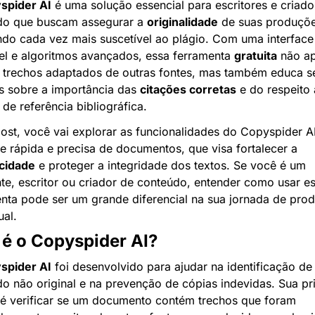
spider AI
 é uma solução essencial para escritores e criado
do que buscam assegurar a 
originalidade
 de suas produçõe
o cada vez mais suscetível ao plágio. Com uma interface 
l e algoritmos avançados, essa ferramenta 
gratuita
 não ap
 trechos adaptados de outras fontes, mas também educa se
s sobre a importância das 
citações corretas
 e do respeito 
de referência bibliográfica.
ost, você vai explorar as funcionalidades do Copyspider A
a análise rápida e precisa de documentos, que visa fortalecer a 
icidade
 e proteger a integridade dos textos. Se você é um 
te, escritor ou criador de conteúdo, entender como usar es
nta pode ser um grande diferencial na sua jornada de prod
ual.
 é o Copyspider AI?
spider AI
 foi desenvolvido para ajudar na identificação de 
o não original e na prevenção de cópias indevidas. Sua pri
é verificar se um documento contém trechos que foram 