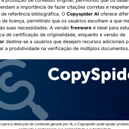
 à produção de conteúdo original, permitindo que os usuári
ndam a importância de fazer citações corretas e respeitar 
de referência bibliográfica. O 
Copyspider AI
 oferece difer
 de licença, permitindo que os usuários escolham a que mel
às suas necessidades. A versão 
freeware
 é ideal para estu
em busca de certificação de originalidade, enquanto a versão de 
or
 destina-se a usuários que desejam recursos adicionais p
r a produtividade na verificação de múltiplos documentos
o para a detecção de conteúdo gerado por IA, o Copyspider pode ajudar produto