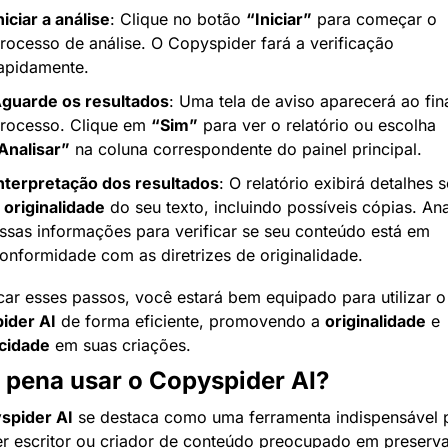
niciar a análise
: Clique no botão 
“Iniciar”
 para começar o 
rocesso de análise. O Copyspider fará a verificação 
apidamente.
guarde os resultados
: Uma tela de aviso aparecerá ao fina
rocesso. Clique em 
“Sim”
 para ver o relatório ou escolha 
Analisar”
 na coluna correspondente do painel principal.
nterpretação dos resultados
: O relatório exibirá detalhes s
 
originalidade
 do seu texto, incluindo possíveis cópias. Anal
ssas informações para verificar se seu conteúdo está em 
onformidade com as diretrizes de originalidade.
Ao aplicar esses passos, v
ider AI
 de forma eficiente, promovendo a 
originalidade
 e 
icidade
 em suas criações.
a pena usar o Copyspider AI?
spider AI
 se destaca como uma ferramenta indispensável p
r escritor ou criador de conteúdo preocupado em preservar