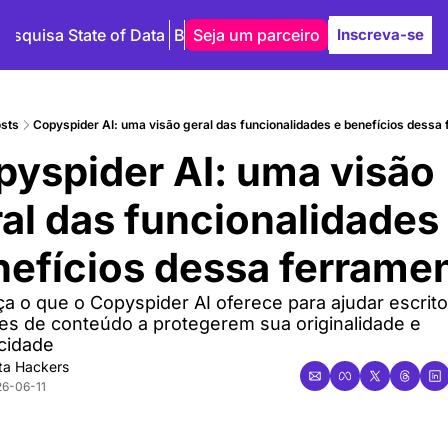
Pesquisa State of Data
Blog
Seja um parceiro
Autores
Inscreva-se
sts
Copyspider AI: uma visão geral das funcionalidades e benefícios dessa
yspider AI: uma visão 
al das funcionalidades 
efícios dessa ferrame
a o que o Copyspider AI oferece para ajudar escrito
es de conteúdo a protegerem sua originalidade e 
icidade
ta Hackers
6-06-11