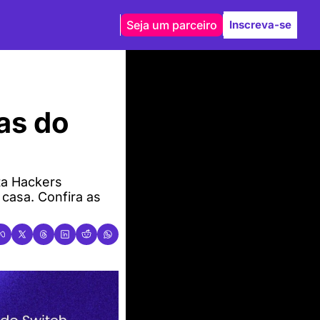
Seja um parceiro
Inscreva-se
s do 
a Hackers 
casa. Confira as 