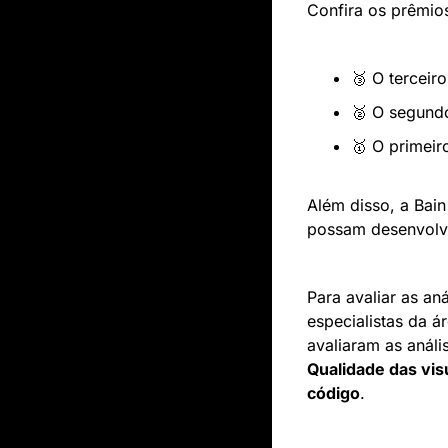
Confira os prêmio
🥉
 O tercei
🥈
 O segund
🥇
 O primei
Além disso, a Bai
possam desenvolve
Para avaliar as an
especialistas da á
avaliaram as anális
Qualidade das vis
código
.