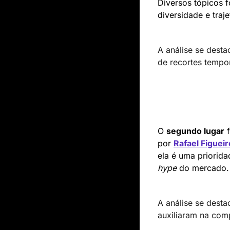
Diversos tópicos f
diversidade e traje
A análise se desta
de recortes tempo
O 
segundo lugar
 
po
r 
Rafael Figuei
hype
 do mercado.
A análise se desta
auxiliaram na com