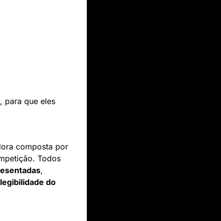
para que eles 
dora composta por 
mpetição. Todos 
resentadas
, 
egibilidade do 