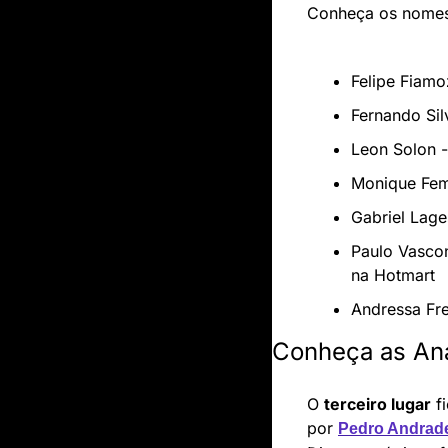
Conheça os nomes
Felipe Fiamo
Fernando Sil
Leon Solon -
Monique Fem
Gabriel Lage
Paulo Vascon
na Hotmart
Andressa Fre
Conheça as Aná
O 
terceiro lugar
 f
po
r 
Pedro Andrad