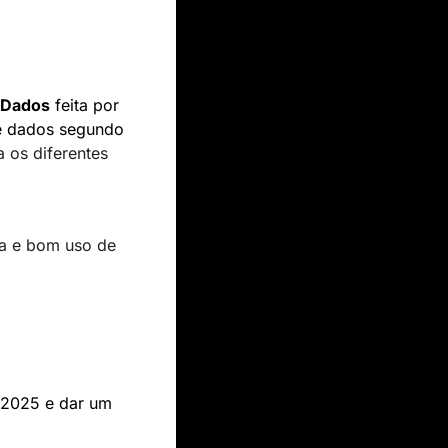
 Dados
 feita po
r
e dados segundo 
os diferentes 
a e bom uso de 
 2025 e dar um 