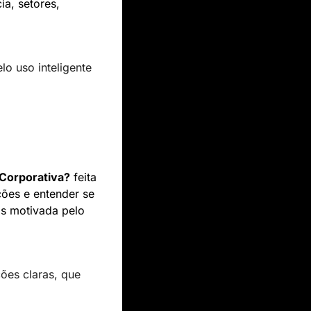
a, setores, 
o uso inteligente 
 Corporativa?
 feita 
ões e entender se 
ela é uma prioridade para as empresas ou se a adoção da tecnologia é apenas motivada pelo 
ões claras, que 