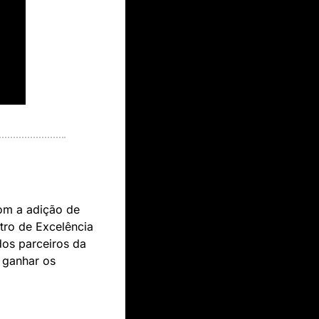
m a adição de 
ro de Excelência 
dos parceiros da 
ganhar os 