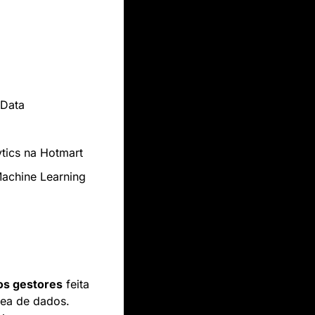
 Data
tics na Hotmart
achine Learning 
os gestores
 feita 
ea de dados. 