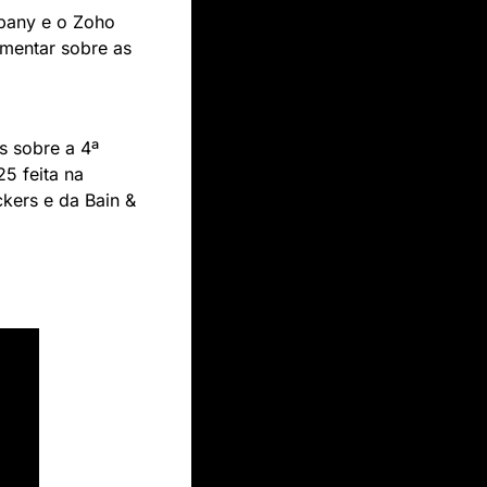
pany e o Zoho 
mentar sobre as 
 sobre a 4ª 
 feita na 
kers e da Bain & 