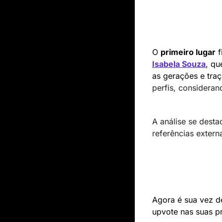
O 
primeiro lugar
 
Isabela Souza
, qu
as gerações e traç
perfis, consideran
A análise se desta
referências extern
Agora é sua vez d
upvote nas suas pr