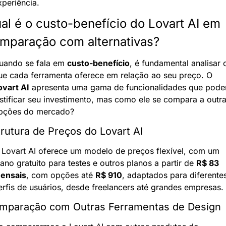
xperiência.
al é o custo-benefício do Lovart AI em 
mparação com alternativas?
uando se fala em 
custo-benefício
, é fundamental analisar o
que cada ferramenta oferece em relação ao seu preço. O 
ovart AI
 apresenta uma gama de funcionalidades que pode
ustificar seu investimento, mas como ele se compara a outra
pções do mercado?
rutura de Preços do Lovart AI
 Lovart AI oferece um modelo de preços flexível, com um 
lano gratuito para testes e outros planos a partir de 
R$ 83 
ensais
, com opções até 
R$ 910
, adaptados para diferentes
erfis de usuários, desde freelancers até grandes empresas.
mparação com Outras Ferramentas de Design