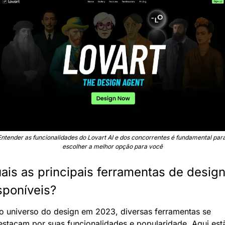
Entender as funcionalidades do Lovart AI e dos concorrentes é fundamental para
escolher a melhor opção para você
ais as principais ferramentas de design
sponíveis?
o universo do design em 2023, diversas ferramentas se 
estacam por suas funcionalidades e popularidade. Aqui estã