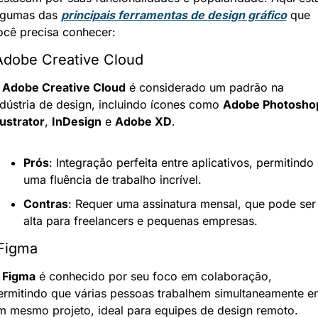
lgumas das 
principais ferramentas de design gráfico
 que 
ocê precisa conhecer:
 Adobe Creative Cloud
 
Adobe Creative Cloud
 é considerado um padrão na 
ndústria de design, incluindo ícones como 
Adobe Photosho
lustrator
, 
InDesign
 e 
Adobe XD
.
Prós
: Integração perfeita entre aplicativos, permitindo 
uma fluência de trabalho incrível.
Contras
: Requer uma assinatura mensal, que pode ser 
alta para freelancers e pequenas empresas.
 Figma
 
Figma
 é conhecido por seu foco em colaboração, 
ermitindo que várias pessoas trabalhem simultaneamente em
m mesmo projeto, ideal para equipes de design remoto.