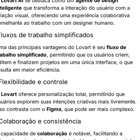
 
Lovart AI
 se destaca como um 
agente de design 
nteligente
 que transforma a interação do usuário com a 
riação visual, oferecendo uma experiência colaborativa 
emelhante ao trabalho com um designer humano.
Fluxos de trabalho simplificados
ma das principais vantagens do Lovart é seu 
fluxo de 
rabalho simplificado
, permitindo que os usuários criem, 
ditem e finalizem projetos em uma única interface, o que 
esulta em maior eficiência.
Flexibilidade e controle
 
Lovart
 oferece personalização total, permitindo que 
suários explorem suas intenções criativas mais livremente. 
sso contrasta com o 
Figma
, que pode ser mais complexo.
 Colaboração e consistência
 capacidade de 
colaboração
 é notável, facilitando a 