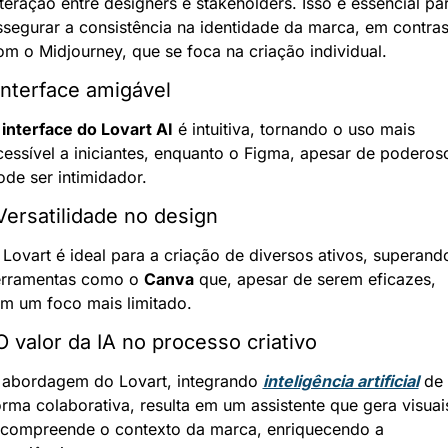
nteração entre designers e stakeholders. Isso é essencial par
ssegurar a consistência na identidade da marca, em contrast
om o Midjourney, que se foca na criação individual.
Interface amigável
 
interface do Lovart AI
 é intuitiva, tornando o uso mais 
cessível a iniciantes, enquanto o Figma, apesar de poderoso
ode ser intimidador.
Versatilidade no design
 Lovart é ideal para a criação de diversos ativos, superando
erramentas como o 
Canva
 que, apesar de serem eficazes, 
êm um foco mais limitado.
O valor da IA no processo criativo
 abordagem do Lovart, integrando 
inteligência artificial
 de 
orma colaborativa, resulta em um assistente que gera visuais
 compreende o contexto da marca, enriquecendo a 