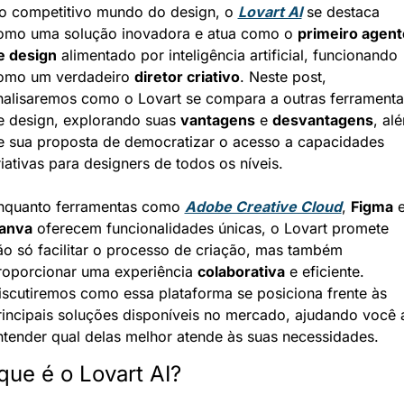
o competitivo mundo do design, o 
Lovart AI
 se destaca 
omo uma solução inovadora e atua como o 
primeiro agente
e design
 alimentado por inteligência artificial, funcionando 
omo um verdadeiro 
diretor criativo
. Neste post, 
nalisaremos como o Lovart se compara a outras ferramentas
e design, explorando suas 
vantagens
 e 
desvantagens
, alé
e sua proposta de democratizar o acesso a capacidades 
riativas para designers de todos os níveis.
nquanto ferramentas como 
Adobe Creative Cloud
, 
Figma
anva
 oferecem funcionalidades únicas, o Lovart promete 
ão só facilitar o processo de criação, mas também 
roporcionar uma experiência 
colaborativa
 e eficiente. 
iscutiremos como essa plataforma se posiciona frente às 
rincipais soluções disponíveis no mercado, ajudando você a
ntender qual delas melhor atende às suas necessidades.
que é o Lovart AI?