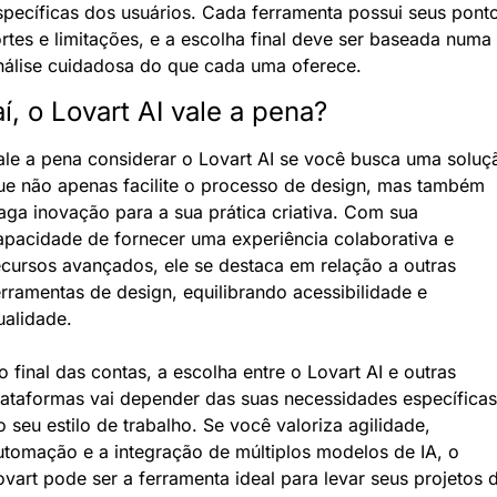
specíficas dos usuários. Cada ferramenta possui seus ponto
ortes e limitações, e a escolha final deve ser baseada numa 
nálise cuidadosa do que cada uma oferece.
aí, o Lovart AI vale a pena?
ale a pena considerar o Lovart AI se você busca uma soluçã
ue não apenas facilite o processo de design, mas também 
raga inovação para a sua prática criativa. Com sua 
apacidade de fornecer uma experiência colaborativa e 
ecursos avançados, ele se destaca em relação a outras 
erramentas de design, equilibrando acessibilidade e 
ualidade.
o final das contas, a escolha entre o Lovart AI e outras 
lataformas vai depender das suas necessidades específicas 
o seu estilo de trabalho. Se você valoriza agilidade, 
utomação e a integração de múltiplos modelos de IA, o 
ovart pode ser a ferramenta ideal para levar seus projetos d