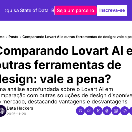
Pesquisa State of Data
Blog
Seja um parceiro
Autores
Inscreva-se
me
Posts
Comparando Lovart AI e outras ferramentas de design: vale a p
Comparando Lovart AI e
outras ferramentas de 
design: vale a pena?
a análise aprofundada sobre o Lovart AI em 
mparação com outras soluções de design disponívei
 mercado, destacando vantagens e desvantagens
Data Hackers
2025-11-20