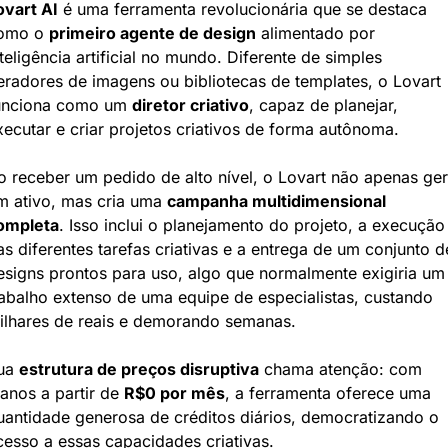
ovart AI
 é uma ferramenta revolucionária que se destaca 
omo o 
primeiro agente de design
 alimentado por 
teligência artificial no mundo. Diferente de simples 
eradores de imagens ou bibliotecas de templates, o Lovart 
unciona como um 
diretor criativo
, capaz de planejar, 
xecutar e criar projetos criativos de forma autônoma.
o receber um pedido de alto nível, o Lovart não apenas ger
m ativo, mas cria uma 
campanha multidimensional 
ompleta
. Isso inclui o planejamento do projeto, a execução 
as diferentes tarefas criativas e a entrega de um conjunto de
esigns prontos para uso, algo que normalmente exigiria um 
rabalho extenso de uma equipe de especialistas, custando 
ilhares de reais e demorando semanas.
ua 
estrutura de preços disruptiva
 chama atenção: com 
lanos a partir de 
R$0 por mês
, a ferramenta oferece uma 
uantidade generosa de créditos diários, democratizando o 
cesso a essas capacidades criativas.