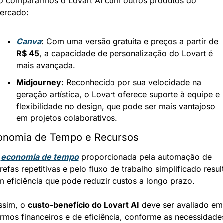
o compararmos o Lovart AI com outros produtos do 
ercado:
Canva
: Com uma versão gratuita e preços a partir de 
R$ 45
, a capacidade de personalização do Lovart é 
mais avançada.
Midjourney
: Reconhecido por sua velocidade na 
geração artística, o Lovart oferece suporte à equipe e 
flexibilidade no design, que pode ser mais vantajoso 
em projetos colaborativos.
onomia de Tempo e Recursos
 
economia de tempo
 proporcionada pela automação de 
refas repetitivas e pelo fluxo de trabalho simplificado result
m eficiência que pode reduzir custos a longo prazo.
ssim, o 
custo-benefício do Lovart AI
 deve ser avaliado em 
ermos financeiros e de eficiência, conforme as necessidades