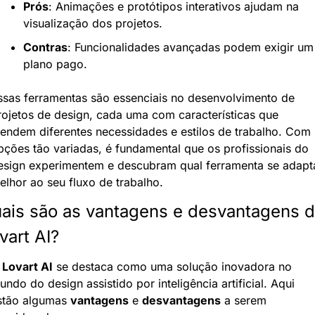
Prós
: Animações e protótipos interativos ajudam na 
visualização dos projetos.
Contras
: Funcionalidades avançadas podem exigir um 
plano pago.
ssas ferramentas são essenciais no desenvolvimento de 
rojetos de design, cada uma com características que 
tendem diferentes necessidades e estilos de trabalho. Com 
pções tão variadas, é fundamental que os profissionais do 
esign experimentem e descubram qual ferramenta se adapta
elhor ao seu fluxo de trabalho.
ais são as vantagens e desvantagens d
vart AI?
 
Lovart AI
 se destaca como uma solução inovadora no 
ndo do design assistido por inteligência artificial. Aqui 
stão algumas 
vantagens
 e 
desvantagens
 a serem 