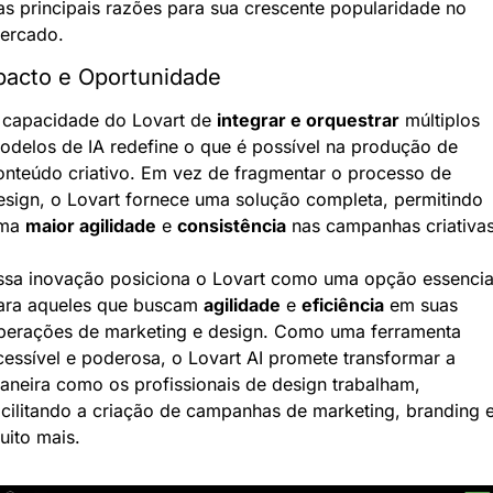
as principais razões para sua crescente popularidade no 
ercado.
pacto e Oportunidade
 capacidade do Lovart de 
integrar e orquestrar
 múltiplos 
odelos de IA redefine o que é possível na produção de 
onteúdo criativo. Em vez de fragmentar o processo de 
esign, o Lovart fornece uma solução completa, permitindo 
ma 
maior agilidade
 e 
consistência
 nas campanhas criativas
ssa inovação posiciona o Lovart como uma opção essencial
ara aqueles que buscam 
agilidade
 e 
eficiência
 em suas 
perações de marketing e design. Como uma ferramenta 
cessível e poderosa, o Lovart AI promete transformar a 
aneira como os profissionais de design trabalham, 
acilitando a criação de campanhas de marketing, branding e
uito mais.