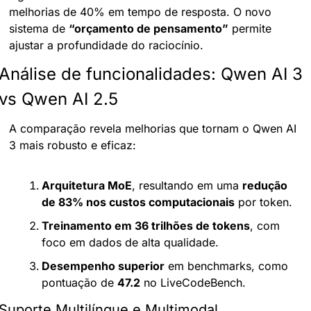
melhorias de 40% em tempo de resposta. O novo 
sistema de 
“orçamento de pensamento”
 permite 
ajustar a profundidade do raciocínio.
Análise de funcionalidades: Qwen AI 3 
vs Qwen AI 2.5
A comparação revela melhorias que tornam o Qwen AI 
3 mais robusto e eficaz:
Arquitetura MoE
, resultando em uma 
redução 
de 83% nos custos computacionais
 por token.
Treinamento em 36 trilhões de tokens
, com 
foco em dados de alta qualidade.
Desempenho superior
 em benchmarks, como 
pontuação de 
47.2
 no LiveCodeBench.
Suporte Multilíngue e Multimodal