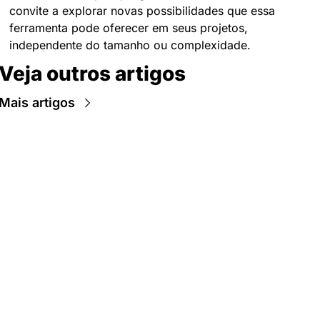
convite a explorar novas possibilidades que essa 
ferramenta pode oferecer em seus projetos, 
independente do tamanho ou complexidade.
Veja outros artigos
Mais artigos
Newsletter Data Hackers: 
Gratuita, sem spam, sem 
paywall.
Acompanhe essa todas a 
Inscreva-se
novidades da área de 
dados e IA, na nossa 