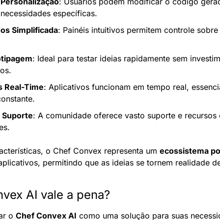
e Personalização
: Usuários podem modificar o código gera
 necessidades específicas.
os Simplificada
: Painéis intuitivos permitem controle sobre
otipagem
: Ideal para testar ideias rapidamente sem investi
os.
s Real-Time
: Aplicativos funcionam em tempo real, essencia
constante.
 Suporte
: A comunidade oferece vasto suporte e recursos 
es.
cterísticas, o Chef Convex representa um 
ecossistema p
plicativos, permitindo que as ideias se tornem realidade de
nvex AI vale a pena?
ar o 
Chef Convex AI
 como uma solução para suas necessi