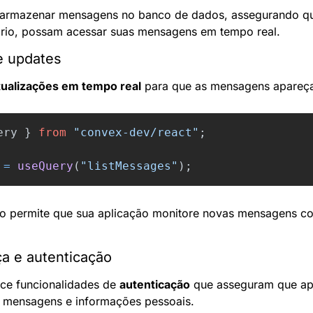
 armazenar mensagens no banco de dados, assegurando que
ário, possam acessar suas mensagens em tempo real.
e updates
tualizações em tempo real
 para que as mensagens apareç
ery
}
from
"
convex-dev/react
"
;
=
useQuery
(
"
listMessages
"
);
o permite que sua aplicação monitore novas mensagens con
a e autenticação
ce funcionalidades de 
autenticação
 que asseguram que ape
 mensagens e informações pessoais.