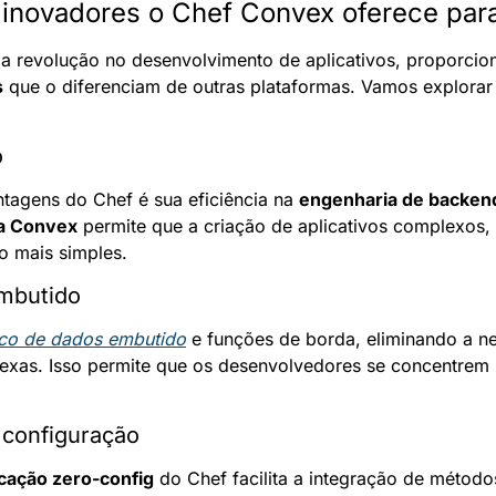
 inovadores o Chef Convex oferece para
s
 que o diferenciam de outras plataformas. Vamos explorar 
o
agens do Chef é sua eficiência na 
engenharia de backen
da Convex
 permite que a criação de aplicativos complexos,
to mais simples.
mbutido
co de dados embutido
 e funções de borda, eliminando a n
xas. Isso permite que os desenvolvedores se concentrem m
 configuração
cação zero-config
 do Chef facilita a integração de métodos