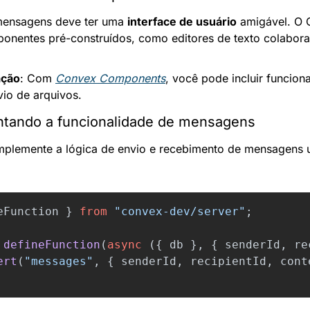
ensagens deve ter uma 
interface de usuário
 amigável. O 
ponentes pré-construídos, como editores de texto colabora
ação
: Com 
Convex Components
, você pode incluir funcion
io de arquivos.
ntando a funcionalidade de mensagens
mplemente a lógica de envio e recebimento de mensagens u
eFunction
}
from
"
convex-dev/server
"
;
defineFunction
(
async 
({
db
},
{
senderId
,
re
ert
(
"
messages
"
,
{
senderId
,
recipientId
,
cont