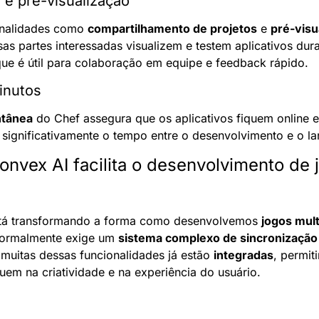
e pré-visualização
onalidades como 
compartilhamento de projetos
 e 
pré-visu
as partes interessadas visualizem e testem aplicativos dura
ue é útil para colaboração em equipe e feedback rápido.
inutos
ntânea
 do Chef assegura que os aplicativos fiquem online 
significativamente o tempo entre o desenvolvimento e o l
vex AI facilita o desenvolvimento de j
tá transformando a forma como desenvolvemos 
jogos mult
normalmente exige um 
sistema complexo de sincronização
 muitas dessas funcionalidades já estão 
integradas
, permit
em na criatividade e na experiência do usuário.