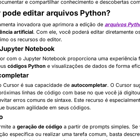
ocumentar e compartilhar conhecimento e descobertas com
 pode editar arquivos Python?
amenta inovadora que aprimora a edição de 
arquivos Pyth
ência artificial
. Com ele, você poderá editar diretamente os
mo os recursos do editor.
 Jupyter Notebook
or com o Jupyter Notebook proporciona uma experiência fl
us 
códigos Python
 e visualizações de dados de forma efic
completar
 Cursor é sua capacidade de 
autocompletar
. O Cursor sug
róximas linhas de código com base no que você já digito
itar erros comuns de sintaxe. Este recurso é especialmente 
ue buscam agilidade em seus códigos.
o
mite a 
geração de código
 a partir de prompts simples. Se 
ão específica ou realizar uma tarefa comum, basta descrev