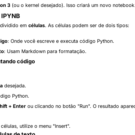
on 3
 (ou o kernel desejado). Isso criará um novo notebook
o IPYNB
dividido em 
células
. As células podem ser de dois tipos:
digo
: Onde você escreve e executa código Python.
to
: Usam Markdown para formatação.
tando código
la
 desejada.
digo Python.
hift + Enter
 ou clicando no botão "Run". O resultado apare
élulas, utilize o menu "Insert".
ulas de texto