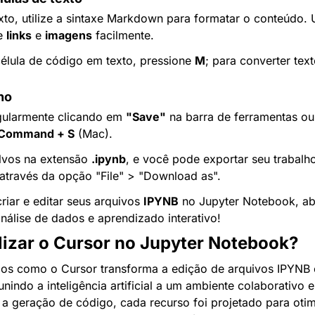
exto, utilize a sintaxe Markdown para formatar o conteúdo. 
e 
links
 e 
imagens
 facilmente.
élula de código em texto, pressione 
M
; para converter tex
ho
gularmente clicando em 
"Save"
 na barra de ferramentas o
Command + S
 (Mac).
lvos na extensão 
.ipynb
, e você pode exportar seu trabalho
 através da opção "File" > "Download as".
iar e editar seus arquivos 
IPYNB
 no Jupyter Notebook, ab
nálise de dados e aprendizado interativo!
ilizar o Cursor no Jupyter Notebook?
os como o Cursor transforma a edição de arquivos IPYNB 
nindo a inteligência artificial a um ambiente colaborativo e 
a geração de código, cada recurso foi projetado para otimi