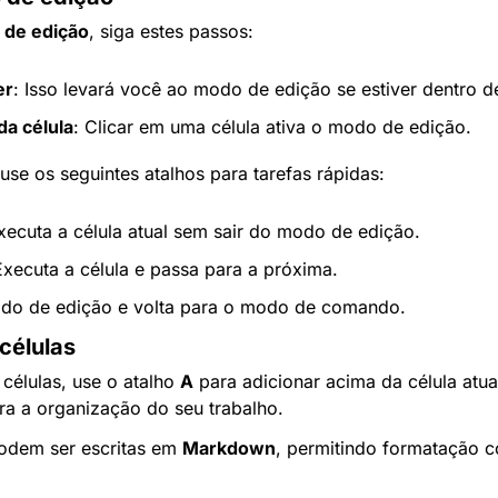
 de edição
, siga estes passos:
er
: Isso levará você ao modo de edição se estiver dentro d
da célula
: Clicar em uma célula ativa o modo de edição.
se os seguintes atalhos para tarefas rápidas:
Executa a célula atual sem sair do modo de edição.
Executa a célula e passa para a próxima.
odo de edição e volta para o modo de comando.
células
células, use o atalho 
A
 para adicionar acima da célula atua
ora a organização do seu trabalho.
podem ser escritas em 
Markdown
, permitindo formatação co