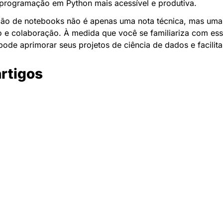
 programação em Python mais acessível e produtiva.
ão de notebooks não é apenas uma nota técnica, mas uma e
e colaboração. À medida que você se familiariza com essa
ode aprimorar seus projetos de ciência de dados e facilita
artigos
Newsletter Data Hackers: 
Gratuita, sem spam, sem 
paywall.
Acompanhe essa todas a 
Inscreva-se