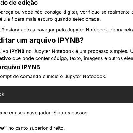
odo de edição
areça ou você não consiga digitar, verifique se realmente 
élula ficará mais escuro quando selecionada.
ê estará apto a navegar pelo Jupyter Notebook de maneira
ditar um arquivo IPYNB?
uivo 
IPYNB
 no Jupyter Notebook é um processo simples. U
ativo
 que pode conter código, texto, imagens e outros ele
arquivo IPYNB
rompt de comando e inicie o Jupyter Notebook:
rface em seu navegador. Siga os passos:
ew"
 no canto superior direito.