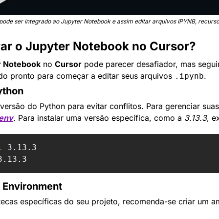
pode ser integrado ao Jupyter Notebook e assim editar arquivos IPYNB, recurso 
ar o Jupyter Notebook no Cursor?
r Notebook
 no 
Cursor
 pode parecer desafiador, mas segui
udo pronto para começar a editar seus arquivos 
.
.ipynb
ython
versão do Python para evitar conflitos. Para gerenciar suas
env
. Para instalar uma versão específica, como a 
3.13.3
, e
l 
l Environment
tecas específicas do seu projeto, recomenda-se criar um amb