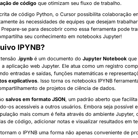
ação de código
 que otimizam seu fluxo de trabalho.
scrita de código Python, o Cursor possibilita colaboração e
amente às necessidades de equipes que desejam trabalhar 
. Prepare-se para descobrir como essa ferramenta pode tra
ompartilha seu conhecimento em notebooks Jupyter!
quivo IPYNB?
tensão 
.ipynb
 é um documento do 
Jupyter Notebook
 que
a aplicação web Jupyter. Ele atua como um registro comp
indo entradas e saídas, funções matemáticas e representaçõe
tos explicativos
. Isso torna os notebooks IPYNB ferrament
mpartilhamento de projetos de ciência de dados.
ão 
salvos em formato JSON
, um padrão aberto que facilita a
o-os acessíveis a outros usuários. Embora seja possível e
ulação mais comum é feita através do ambiente Jupyter, o
as de código, adicionar notas e visualizar resultados em t
s tornam o IPYNB uma forma não apenas conveniente de pr