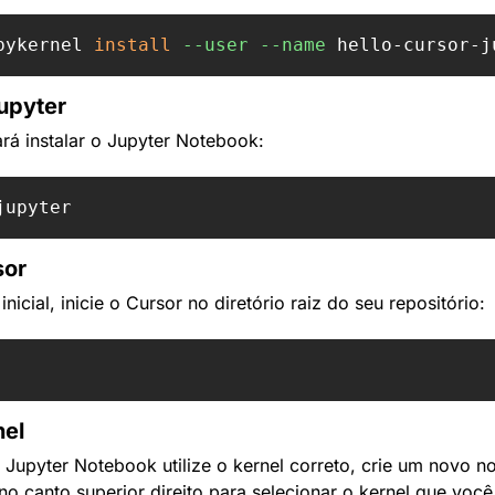
pykernel 
install
--user
--name
 hello-cursor-j
Jupyter
á instalar o Jupyter Notebook:
sor
icial, inicie o Cursor no diretório raiz do seu repositório:
nel
 Jupyter Notebook utilize o kernel correto, crie um novo n
 no canto superior direito para selecionar o kernel que você