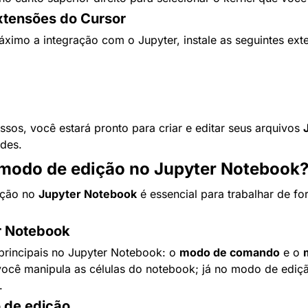
Extensões do Cursor
áximo a integração com o Jupyter, instale as seguintes ext
sos, você estará pronto para criar e editar seus arquivos 
ades.
 modo de edição no Jupyter Notebook
ção no 
Jupyter Notebook
 é essencial para trabalhar de fo
r Notebook
rincipais no Jupyter Notebook: o 
modo de comando
 e o 
cê manipula as células do notebook; já no modo de edição
.
 de edição