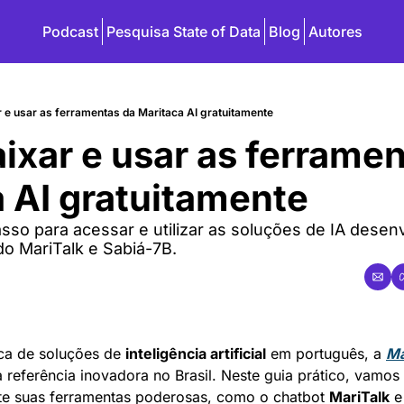
Podcast
Pesquisa State of Data
Blog
Autores
 e usar as ferramentas da Maritaca AI gratuitamente
xar e usar as ferramen
 AI gratuitamente
so para acessar e utilizar as soluções de IA desenv
do MariTalk e Sabiá-7B.
ca de soluções de 
inteligência artificial
 em português, a 
Ma
eferência inovadora no Brasil. Neste guia prático, vamos 
ente suas ferramentas poderosas, como o chatbot 
MariTalk
 e