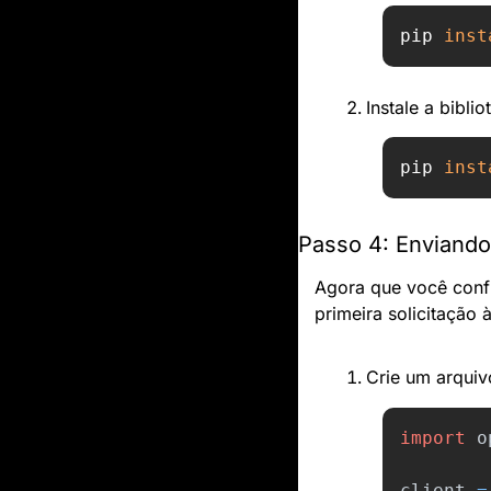
pip 
inst
Instale a biblio
pip 
inst
Passo 4: Enviando 
Agora que você config
primeira solicitação 
Crie um arqui
import
o
client
=