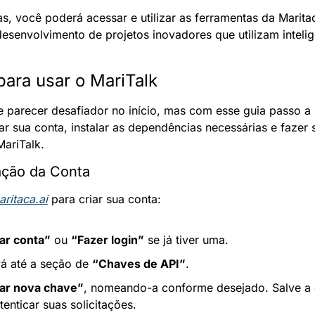
s, você poderá acessar e utilizar as ferramentas da Maritac
esenvolvimento de projetos inovadores que utilizam inteligên
para usar o MariTalk
e parecer desafiador no início, mas com esse guia passo a 
r sua conta, instalar as dependências necessárias e fazer s
MariTalk.
ação da Conta
ritaca.ai
 para criar sua conta:
ar conta”
 ou 
“Fazer login”
 se já tiver uma.
vá até a seção de 
“Chaves de API”
.
iar nova chave”
, nomeando-a conforme desejado. Salve a 
enticar suas solicitações.