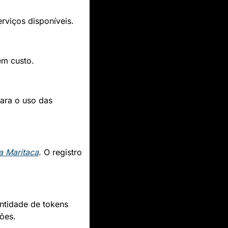
rviços disponíveis.
em custo.
ara o uso das 
a Maritaca
. O registro 
tidade de tokens 
ões.