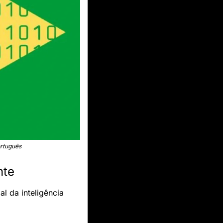
ortuguês
nte
 da inteligência 