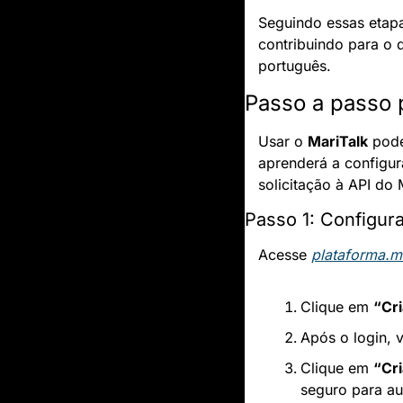
Seguindo essas etapa
contribuindo para o d
português.
Passo a passo 
Usar o 
MariTalk
 pod
aprenderá a configura
solicitação à API do 
Passo 1: Configur
Acesse 
plataforma.ma
Clique em 
“Cri
Após o login, 
Clique em 
“Cr
seguro para aut