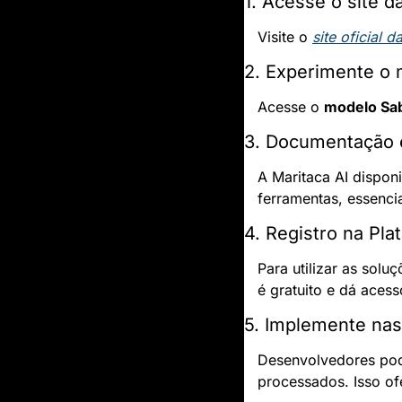
1. Acesse o site d
Visite o 
site oficial d
2. Experimente o 
Acesse o 
modelo Sa
3. Documentação 
A Maritaca AI disponi
ferramentas, essenci
4. Registro na Pla
Para utilizar as solu
é gratuito e dá aces
5. Implemente nas
Desenvolvedores pod
processados. Isso of