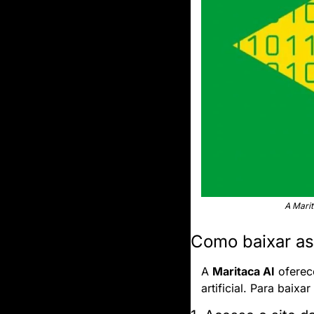
A Marit
Como baixar as
A 
Maritaca AI
 oferec
artificial. Para baix