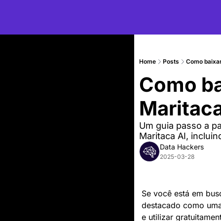
Home
Posts
Como baixar
Como bai
Maritaca
Um guia passo a pas
Maritaca AI, incluin
Data Hackers
2025-03-28
Se você está em bus
destacado como uma r
e utilizar gratuitam