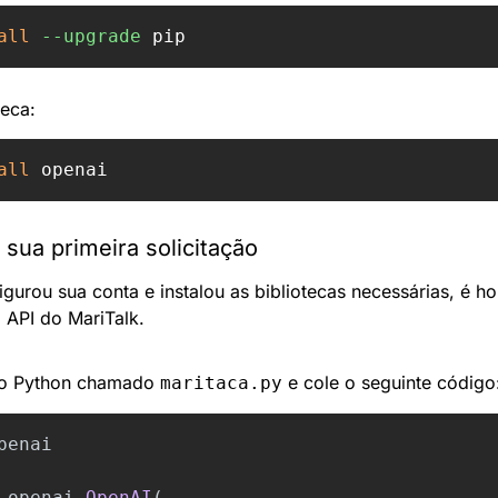
all
--upgrade
teca:
all 
sua primeira solicitação
urou sua conta e instalou as bibliotecas necessárias, é hor
à API do MariTalk.
vo Python chamado 
 e cole o seguinte código
maritaca.py
penai
openai
.
OpenAI
(