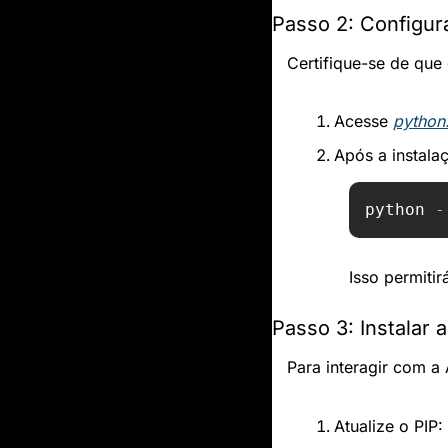
Passo 2: Configu
Certifique-se de que 
Acesse 
python
Após a instalaç
python 
-
Isso permitir
Passo 3: Instalar 
Para interagir com a 
Atualize o PIP: