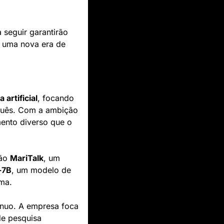
seguir garantirão 
 uma nova era de 
a artificial
, focando 
guês. Com a ambição 
ento diverso que o 
ão 
MariTalk
, um 
-7B
, um modelo de 
ma.
ínuo. A empresa foca 
e pesquisa 