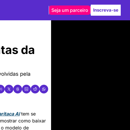
Seja um parceiro
Inscreva-se
tas da 
olvidas pela 
ritaca AI
 tem se 
mostrar como baixar 
 o modelo de 