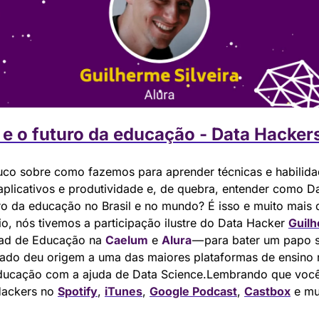
e o futuro da educação - Data Hacker
co sobre como fazemos para aprender técnicas e habilidad
plicativos e produtividade e, de quebra, entender como Dat
uro da educação no Brasil e no mundo? É isso e muito mais q
o, nós tivemos a participação ilustre do Data Hacker 
Guilh
ad de Educação na 
Caelum
 e 
Alura
 — para bater um papo 
ado deu origem a uma das maiores plataformas de ensino n
educação com a ajuda de Data Science.Lembrando que você
ackers no 
Spotify
, 
iTunes
, 
Google Podcast
, 
Castbox
 e mu