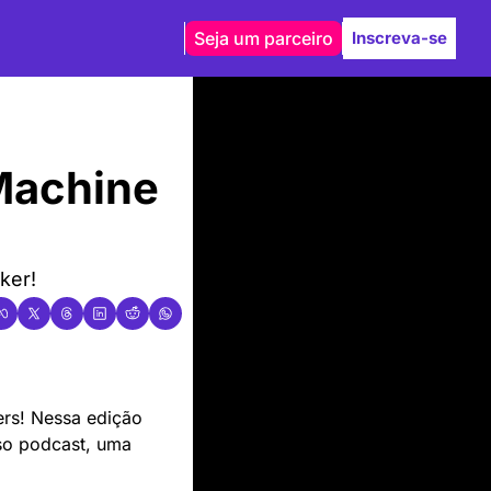
Seja um parceiro
Inscreva-se
achine 
ker!
rs! Nessa edição 
so podcast, uma 