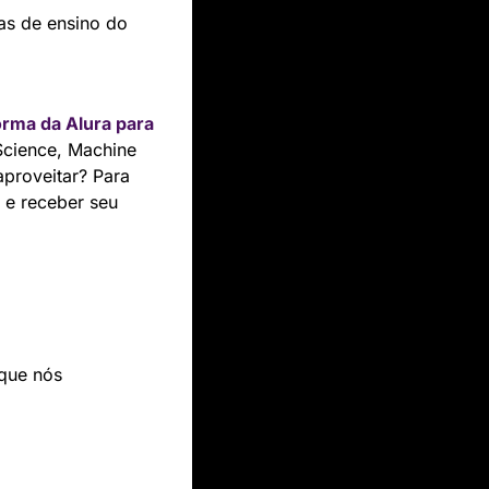
s de ensino do 
orma da Alura para 
Science, Machine 
proveitar? Para 
 e receber seu 
que nós 