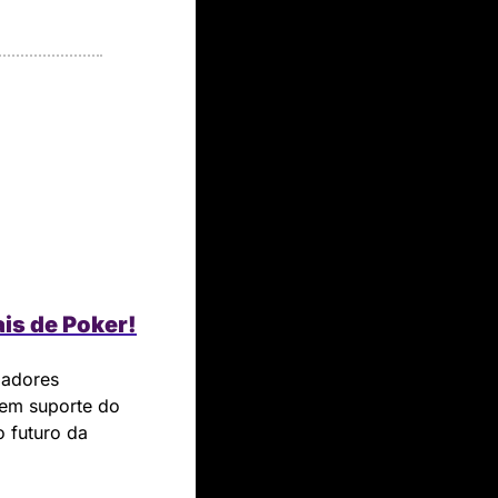
is de Poker!
adores 
tem suporte do 
 futuro da 