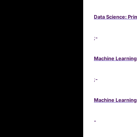
Data Science: Pri
;
- 
Machine Learning:
;
- 
Machine Learning
- 