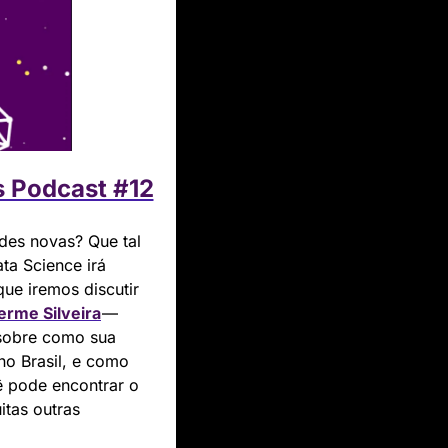
s Podcast #12
es novas? Que tal 
a Science irá 
ue iremos discutir 
erme Silveira
 — 
sobre como sua 
o Brasil, e como 
 pode encontrar o 
itas outras 