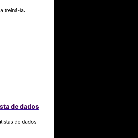
 treiná-la.
ista de dados
istas de dados 