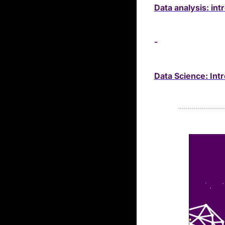
Data analysis: int
- 
Data Science: Int