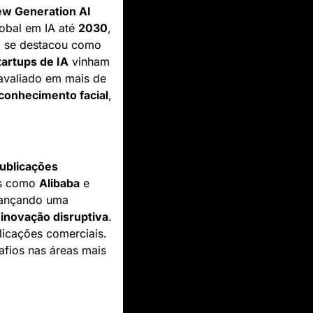
w Generation AI 
obal em IA até 
2030
, 
a se destacou como 
artups de IA
 vinham 
. Atualmente, o mercado chinês já está avaliado em mais de 
conhecimento facial
, 
ublicações 
as como 
Alibaba
 e 
cançando uma 
 
inovação disruptiva
. 
icações comerciais. 
fios nas áreas mais 