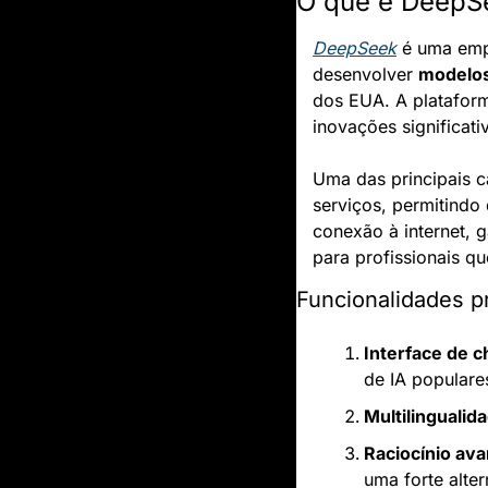
O que é DeepSe
DeepSeek
 é uma emp
desenvolver 
modelos
dos EUA. A plataform
inovações significati
Uma das principais c
serviços, permitindo
conexão à internet, 
para profissionais q
Funcionalidades p
Interface de c
de IA populare
Multilingualid
Raciocínio av
uma forte alte