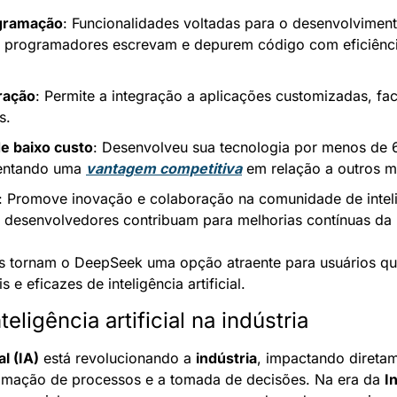
ogramação
: Funcionalidades voltadas para o desenvolviment
e programadores escrevam e depurem código com eficiênci
ração
: Permite a integração a aplicações customizadas, fac
s.
e baixo custo
: Desenvolveu sua tecnologia por menos de 6
entando uma 
vantagem competitiva
 em relação a outros 
: Promove inovação e colaboração na comunidade de inteligên
 desenvolvedores contribuam para melhorias contínuas da 
es tornam o DeepSeek uma opção atraente para usuários qu
 e eficazes de inteligência artificial.
eligência artificial na indústria
al (IA)
 está revolucionando a 
indústria
, impactando diretam
omação de processos e a tomada de decisões. Na era da 
I