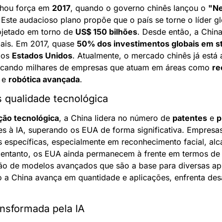
nhou força em 
2017
, quando o governo chinês lançou o 
"Ne
 Este audacioso plano propõe que o país se torne o líder gl
etado em torno de 
US$ 150 bilhões
. Desde então, a Chin
ais. Em 2017, quase 
50% dos investimentos globais em st
os 
Estados Unidos
rcando milhares de empresas que atuam em áreas como 
re
 e 
robótica avançada
.
 qualidade tecnológica
ão tecnológica
, a China lidera no número de 
patentes
 e 
p
tes à IA, superando os EUA de forma significativa. Empres
 específicas, especialmente em reconhecimento facial, al
 entanto, os EUA ainda permanecem à frente em termos de
ção de modelos avançados que são a base para diversas apl
a China avança em quantidade e aplicações, enfrenta desa
nsformada pela IA