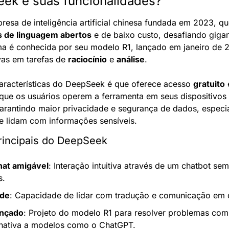
ek e suas funcionalidades?
resa de inteligência artificial chinesa fundada em 2023, qu
 de linguagem abertos
 e de baixo custo, desafiando gigan
a é conhecida por seu modelo R1, lançado em janeiro de 2
vas em tarefas de 
raciocínio
 e 
análise
.
aracterísticas do DeepSeek é que oferece acesso 
gratuito
 
 que os usuários operem a ferramenta em seus dispositivos
garantindo maior privacidade e segurança de dados, especi
ue lidam com informações sensíveis.
rincipais do DeepSeek
hat amigável
: Interação intuitiva através de um chatbot sem
s.
ade
: Capacidade de lidar com tradução e comunicação em d
ançado
: Projeto do modelo R1 para resolver problemas com
rnativa a modelos como o ChatGPT.