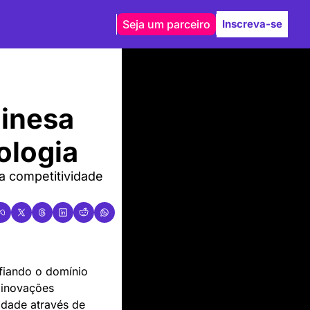
Seja um parceiro
Inscreva-se
inesa 
ologia
a competitividade 
fiando o domínio 
inovações 
idade através de 