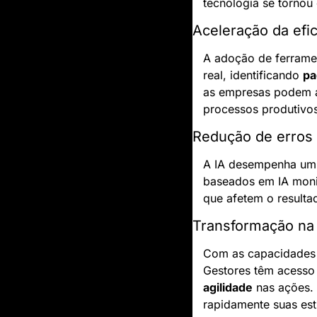
tecnologia se torno
Aceleração da efic
A adoção de ferramen
real, identificando 
pa
as empresas podem an
processos produtivos
Redução de erros
A IA desempenha um 
baseados em IA monit
que afetem o resulta
Transformação na
Com as capacidades d
Gestores têm acesso
agilidade
 nas ações.
rapidamente suas es