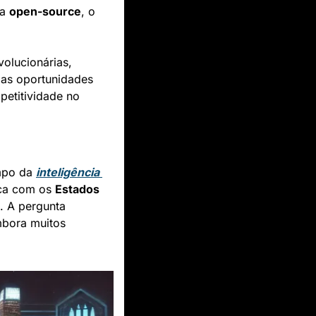
a 
open-source
, o 
olucionárias, 
as oportunidades 
etitividade no 
mpo da 
inteligência 
ca com os 
Estados 
. A pergunta 
bora muitos 