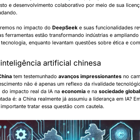
sto e desenvolvimento colaborativo por meio de sua licenç
udando.
aremos no impacto do 
DeepSeek
 e suas funcionalidades rev
 ferramentas estão transformando indústrias e ampliando 
e tecnologia, enquanto levantam questões sobre ética e comp
nteligência artificial chinesa
China
 tem testemunhado 
avanços impressionantes
 no ca
rescimento não é apenas um reflexo da rivalidade tecnológi
do impacto real da IA na 
economia
 e na 
sociedade global
tada é: a China realmente já assumiu a liderança em IA? Em
 importante tratar essa questão com cautela.