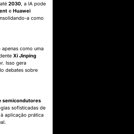
até 
2030
, a IA pode 
ent
 e 
Huawei
consolidando-a como 
não apenas como uma 
dente 
Xi Jinping
. Isso gera 
preocupações éticas, especialmente sobre o uso da IA para vigilância, levantando debates sobre 
 semicondutores 
ias sofisticadas de 
à aplicação prática 
al.