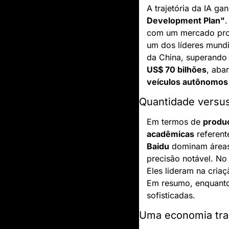
A trajetória da IA ga
Development Plan"
.
com um mercado proj
um dos líderes mundi
da China, superando 
US$ 70 bilhões
, aba
veículos autônomos
Quantidade versus
Em termos de 
produç
acadêmicas
 referen
Baidu
 dominam áreas
precisão notável. No
Eles lideram na cria
Em resumo, enquanto 
sofisticadas.
Uma economia tra