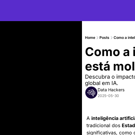
Home
Posts
Como a intel
Como a in
está mo
Descubra o impacto 
global em IA.
Data Hackers
2025-05-30
A 
inteligência artific
tradicional dos 
Estad
significativas, como