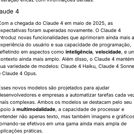
aude 4
Com a chegada do Claude 4 em maio de 2025, as 
expectativas foram superadas novamente. O Claude 4 
introduz novas funcionalidades que aprimoram ainda mais a
experiência do usuário e sua capacidade de programação, 
refletindo em aspectos como 
inteligência
, 
velocidade
, e um
contexto ainda mais amplo. Além disso, o Claude 4 mantém 
sua variedade de modelos: Claude 4 Haiku, Claude 4 Sonnet
e Claude 4 Opus.
Esses novos modelos são projetados para ajudar 
desenvolvedores e empresas a automatizar tarefas cada vez
mais complexas. Ambos os modelos se destacam pelo seu 
apoio à 
multimodalidade
, a capacidade de processar e 
entender não apenas texto, mas também imagens e gráficos,
tornando-se efetivos em uma gama ainda mais ampla de 
aplicações práticas.