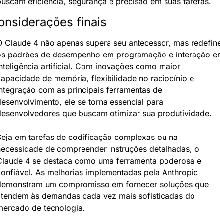
buscam eficiência, segurança e precisão em suas tarefas.
onsiderações finais
O Claude 4 não apenas supera seu antecessor, mas redefine
os padrões de desempenho em programação e interação em
nteligência artificial. Com inovações como maior 
capacidade de memória, flexibilidade no raciocínio e 
integração com as principais ferramentas de 
desenvolvimento, ele se torna essencial para 
desenvolvedores que buscam otimizar sua produtividade.
Seja em tarefas de codificação complexas ou na 
necessidade de compreender instruções detalhadas, o 
Claude 4 se destaca como uma ferramenta poderosa e 
confiável. As melhorias implementadas pela Anthropic 
demonstram um compromisso em fornecer soluções que 
atendem às demandas cada vez mais sofisticadas do 
mercado de tecnologia.