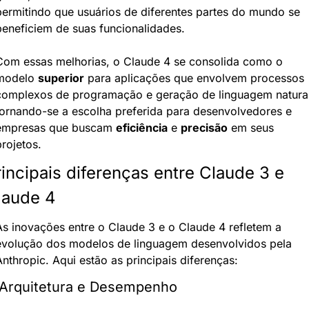
permitindo que usuários de diferentes partes do mundo se 
beneficiem de suas funcionalidades.
Com essas melhorias, o Claude 4 se consolida como o 
modelo 
superior
 para aplicações que envolvem processos 
complexos de programação e geração de linguagem natural,
tornando-se a escolha preferida para desenvolvedores e 
empresas que buscam 
eficiência
 e 
precisão
 em seus 
rojetos.
incipais diferenças entre Claude 3 e 
laude 4
As inovações entre o Claude 3 e o Claude 4 refletem a 
evolução dos modelos de linguagem desenvolvidos pela 
nthropic. Aqui estão as principais diferenças:
 Arquitetura e Desempenho