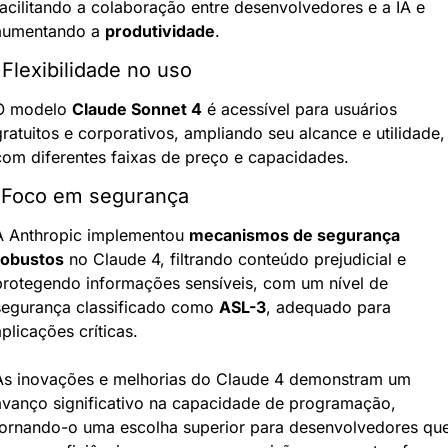
facilitando a colaboração entre desenvolvedores e a IA e 
aumentando a 
produtividade
.
 Flexibilidade no uso
O modelo 
Claude Sonnet 4
 é acessível para usuários 
ratuitos e corporativos, ampliando seu alcance e utilidade, 
com diferentes faixas de preço e capacidades.
 Foco em segurança
A Anthropic implementou 
mecanismos de segurança 
robustos
 no Claude 4, filtrando conteúdo prejudicial e 
protegendo informações sensíveis, com um nível de 
segurança classificado como 
ASL-3
, adequado para 
plicações críticas.
As inovações e melhorias do Claude 4 demonstram um 
avanço significativo na capacidade de programação, 
tornando-o uma escolha superior para desenvolvedores que