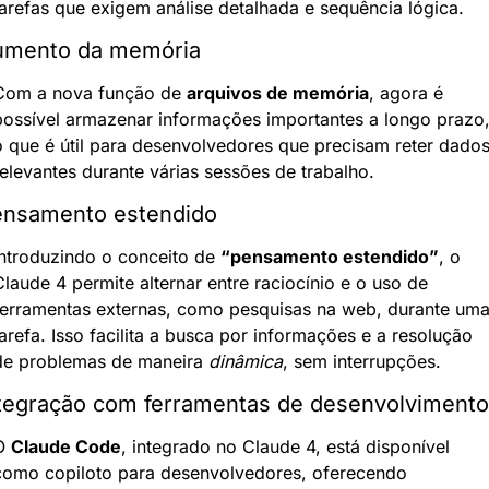
tarefas que exigem análise detalhada e sequência lógica.
umento da memória
Com a nova função de 
arquivos de memória
, agora é 
possível armazenar informações importantes a longo prazo,
o que é útil para desenvolvedores que precisam reter dados
relevantes durante várias sessões de trabalho.
nsamento estendido
Introduzindo o conceito de 
“pensamento estendido”
, o 
laude 4 permite alternar entre raciocínio e o uso de 
ferramentas externas, como pesquisas na web, durante uma
arefa. Isso facilita a busca por informações e a resolução 
de problemas de maneira 
dinâmica
, sem interrupções.
tegração com ferramentas de desenvolvimento
O 
Claude Code
, integrado no Claude 4, está disponível 
como copiloto para desenvolvedores, oferecendo 