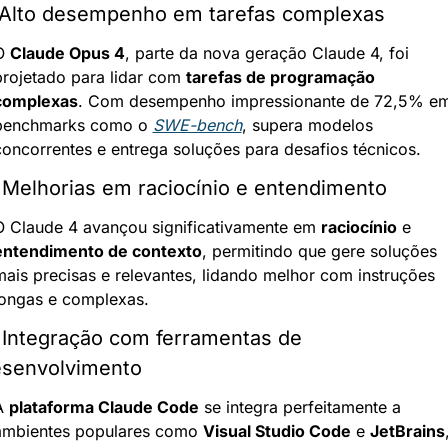
 Alto desempenho em tarefas complexas
O 
Claude Opus 4
, parte da nova geração Claude 4, foi 
projetado para lidar com 
tarefas de programação 
complexas
. Com desempenho impressionante de 72,5% em
benchmarks como o 
SWE-bench
, supera modelos 
concorrentes e entrega soluções para desafios técnicos.
 Melhorias em raciocínio e entendimento
O Claude 4 avançou significativamente em 
raciocínio
 e 
entendimento de contexto
, permitindo que gere soluções 
mais precisas e relevantes, lidando melhor com instruções 
longas e complexas.
 Integração com ferramentas de 
senvolvimento
A 
plataforma Claude Code
 se integra perfeitamente a 
ambientes populares como 
Visual Studio Code
 e 
JetBrains
,