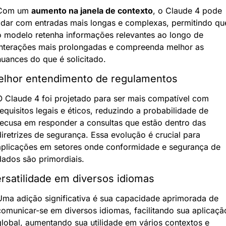
Com um 
aumento na janela de contexto
, o Claude 4 pode 
lidar com entradas mais longas e complexas, permitindo que
o modelo retenha informações relevantes ao longo de 
interações mais prolongadas e compreenda melhor as 
nuances do que é solicitado.
lhor entendimento de regulamentos
O Claude 4 foi projetado para ser mais compatível com 
equisitos legais e éticos, reduzindo a probabilidade de 
recusa em responder a consultas que estão dentro das 
iretrizes de segurança. Essa evolução é crucial para 
aplicações em setores onde conformidade e segurança de 
dados são primordiais.
rsatilidade em diversos idiomas
Uma adição significativa é sua capacidade aprimorada de 
comunicar-se em diversos idiomas, facilitando sua aplicação
global, aumentando sua utilidade em vários contextos e 