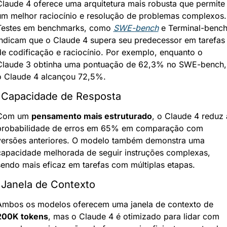
Claude 4 oferece uma arquitetura mais robusta que permite 
um melhor raciocínio e resolução de problemas complexos. 
Testes em benchmarks, como 
SWE-bench
 e Terminal-bench,
indicam que o Claude 4 supera seu predecessor em tarefas 
de codificação e raciocínio. Por exemplo, enquanto o 
Claude 3 obtinha uma pontuação de 62,3% no SWE-bench, 
o Claude 4 alcançou 72,5%.
 Capacidade de Resposta
Com um 
pensamento mais estruturado
, o Claude 4 reduz a
probabilidade de erros em 65% em comparação com 
versões anteriores. O modelo também demonstra uma 
capacidade melhorada de seguir instruções complexas, 
sendo mais eficaz em tarefas com múltiplas etapas.
 Janela de Contexto
Ambos os modelos oferecem uma janela de contexto de 
200K tokens
, mas o Claude 4 é otimizado para lidar com 