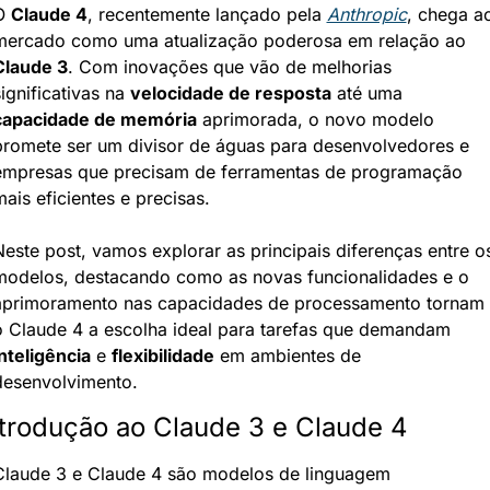
O 
Claude 4
, recentemente lançado pela 
Anthropic
, chega ao
mercado como uma atualização poderosa em relação ao 
Claude 3
. Com inovações que vão de melhorias 
ignificativas na 
velocidade de resposta
 até uma 
capacidade de memória
 aprimorada, o novo modelo 
promete ser um divisor de águas para desenvolvedores e 
empresas que precisam de ferramentas de programação 
ais eficientes e precisas.
Neste post, vamos explorar as principais diferenças entre os
modelos, destacando como as novas funcionalidades e o 
aprimoramento nas capacidades de processamento tornam 
o Claude 4 a escolha ideal para tarefas que demandam 
nteligência
 e 
flexibilidade
 em ambientes de 
desenvolvimento.
ntrodução ao Claude 3 e Claude 4
Claude 3 e Claude 4 são modelos de linguagem 