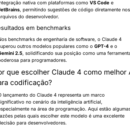
integração nativa com plataformas como 
VS Code
 e 
JetBrains
, permitindo sugestões de código diretamente nos 
arquivos do desenvolvedor.
sultados em benchmarks
Nos benchmarks de engenharia de software, o Claude 4 
superou outros modelos populares como o 
GPT-4
 e o 
Gemini 2.5
, solidificando sua posição como uma ferramenta
poderosa para programadores.
or que escolher Claude 4 como melhor A
ara codificação?
O lançamento do Claude 4 representa um marco 
ignificativo no cenário da inteligência artificial, 
especialmente na área de programação. Aqui estão algumas
razões pelas quais escolher este modelo é uma excelente 
decisão para desenvolvedores.