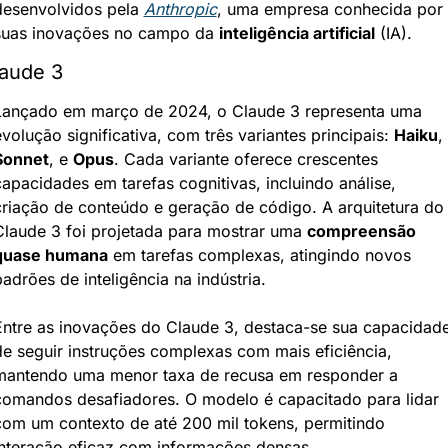
desenvolvidos pela 
Anthropic
, uma empresa conhecida por 
suas inovações no campo da 
inteligência artificial
 (IA).
aude 3
Lançado em março de 2024, o Claude 3 representa uma 
volução significativa, com três variantes principais: 
Haiku
, 
Sonnet
, e 
Opus
. Cada variante oferece crescentes 
apacidades em tarefas cognitivas, incluindo análise, 
criação de conteúdo e geração de código. A arquitetura do 
Claude 3 foi projetada para mostrar uma 
compreensão 
quase humana
 em tarefas complexas, atingindo novos 
adrões de inteligência na indústria.
Entre as inovações do Claude 3, destaca-se sua capacidade
de seguir instruções complexas com mais eficiência, 
mantendo uma menor taxa de recusa em responder a 
comandos desafiadores. O modelo é capacitado para lidar 
com um contexto de até 200 mil tokens, permitindo 
interação eficaz com informações densas.