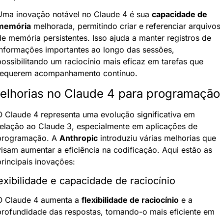
Uma inovação notável no Claude 4 é sua 
capacidade de 
memória
 melhorada, permitindo criar e referenciar arquivos
de memória persistentes. Isso ajuda a manter registros de 
informações importantes ao longo das sessões, 
possibilitando um raciocínio mais eficaz em tarefas que 
requerem acompanhamento contínuo.
elhorias no Claude 4 para programação
O Claude 4 representa uma evolução significativa em 
relação ao Claude 3, especialmente em aplicações de 
programação. A 
Anthropic
 introduziu várias melhorias que 
visam aumentar a eficiência na codificação. Aqui estão as 
principais inovações:
exibilidade e capacidade de raciocínio
O Claude 4 aumenta a 
flexibilidade de raciocínio
 e a 
profundidade das respostas, tornando-o mais eficiente em 