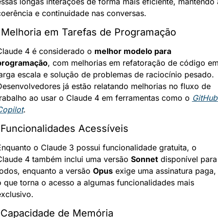
essas longas interações de forma mais eficiente, mantendo a
coerência e continuidade nas conversas.
 Melhoria em Tarefas de Programação
Claude 4 é considerado o 
melhor modelo para 
programação
, com melhorias em refatoração de código em
larga escala e solução de problemas de raciocínio pesado. 
Desenvolvedores já estão relatando melhorias no fluxo de 
trabalho ao usar o Claude 4 em ferramentas como o 
GitHub 
Copilot
.
 Funcionalidades Acessíveis
Enquanto o Claude 3 possui funcionalidade gratuita, o 
Claude 4 também inclui uma versão 
Sonnet
 disponível para 
todos, enquanto a versão 
Opus
 exige uma assinatura paga, 
o que torna o acesso a algumas funcionalidades mais 
exclusivo.
 Capacidade de Memória