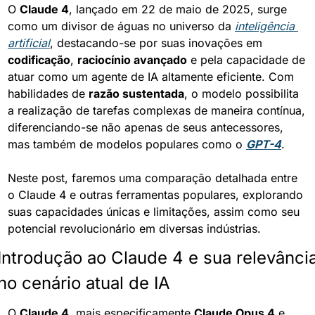
O 
Claude 4
, lançado em 22 de maio de 2025, surge 
como um divisor de águas no universo da 
inteligência 
artificial
, destacando-se por suas inovações em 
codificação
, 
raciocínio avançado
 e pela capacidade de 
atuar como um agente de IA altamente eficiente. Com 
habilidades de 
razão sustentada
, o modelo possibilita 
a realização de tarefas complexas de maneira contínua, 
diferenciando-se não apenas de seus antecessores, 
mas também de modelos populares como o 
GPT-4
.
Neste post, faremos uma comparação detalhada entre 
o Claude 4 e outras ferramentas populares, explorando 
suas capacidades únicas e limitações, assim como seu 
potencial revolucionário em diversas indústrias.
Introdução ao Claude 4 e sua relevância
no cenário atual de IA
O 
Claude 4
, mais especificamente 
Claude Opus 4
 e 