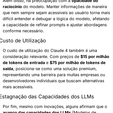
Além disso, há preocupação com a 
opacidade do 
raciocínio
 do modelo. Manter informações de maneira 
que nem sempre sejam acessíveis ao usuário torna mais 
difícil entender e debugar a lógica do modelo, afetando 
a capacidade de refinar prompts e ajustar abordagens 
conforme necessário.
Custo de Utilização
O custo de utilização do Claude 4 também é uma 
consideração relevante. Com preços de 
$15 por milhão 
de tokens de entrada
 e 
$75 por milhão de tokens de 
saída
, posiciona-se como uma solução premium, 
representando uma barreira para muitas empresas ou 
desenvolvedores individuais que buscam alternativas 
mais acessíveis.
Estagnação das Capacidades dos LLMs
Por fim, mesmo com inovações, alguns afirmam que o 
avanço das capacidades dos LLMs
 (Modelos de 