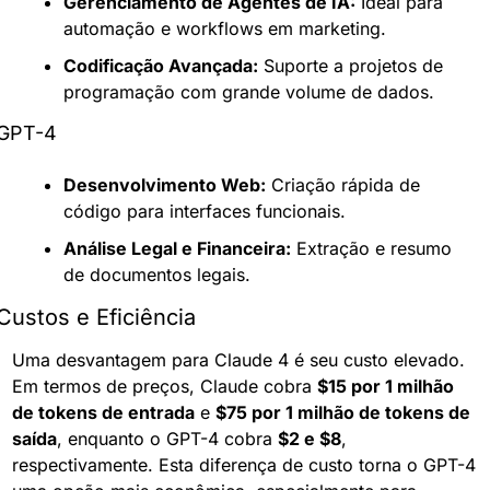
Gerenciamento de Agentes de IA:
 Ideal para 
automação e workflows em marketing.
Codificação Avançada:
 Suporte a projetos de 
programação com grande volume de dados.
GPT-4
Desenvolvimento Web:
 Criação rápida de 
código para interfaces funcionais.
Análise Legal e Financeira:
 Extração e resumo 
de documentos legais.
Custos e Eficiência
Uma desvantagem para Claude 4 é seu custo elevado. 
Em termos de preços, Claude cobra 
$15 por 1 milhão 
de tokens de entrada
 e 
$75 por 1 milhão de tokens de 
saída
, enquanto o GPT-4 cobra 
$2 e $8
, 
respectivamente. Esta diferença de custo torna o GPT-4 