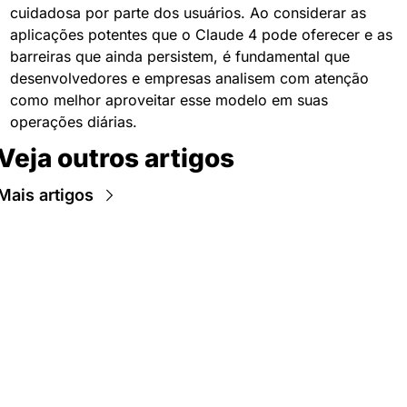
cuidadosa por parte dos usuários. Ao considerar as 
aplicações potentes que o Claude 4 pode oferecer e as 
barreiras que ainda persistem, é fundamental que 
desenvolvedores e empresas analisem com atenção 
como melhor aproveitar esse modelo em suas 
operações diárias.
Veja outros artigos
Mais artigos
Newsletter Data Hackers: 
Gratuita, sem spam, sem 
paywall.