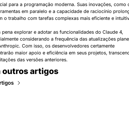
cial para a programação moderna. Suas inovações, como o
rramentas em paralelo e a capacidade de raciocínio prolong
m o trabalho com tarefas complexas mais eficiente e intuiti
a pena explorar e adotar as funcionalidades do Claude 4, 
ialmente considerando a frequência das atualizações plane
Anthropic. Com isso, os desenvolvedores certamente 
trarão maior apoio e eficiência em seus projetos, transcen
mitações das versões anteriores.
 outros artigos
rtigos
Newsletter Data Hackers: 