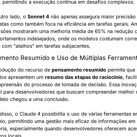
, permitindo a execução contínua em desafios complexos.
utro lado, o 
Sonnet 4
 não apenas assegura maior precisão 
stas como também foca na eficiência em tarefas gerais. Am
rsões mostraram uma melhoria média de 65% na redução d
rtamentos indesejados, onde os modelos costumam correr
s com "atalhos" em tarefas subjacentes.
mento Resumido e Uso de Múltiplas Ferramen
rodução do recurso de 
pensamento resumido
 permite que 
os apresentem um 
resumo das etapas do raciocínio
, facil
preensão do processo de tomada de decisão. Essa inovaçã
al para desenvolvedores que buscam compreender melhor 
elo chegou a uma conclusão.
disso, o Claude 4 possibilita o uso de várias ferramentas e
elo, permitindo uma gestão mais eficaz de informações em 
ia, especialmente quando desenvolvedores oferecem aces
vos locais.