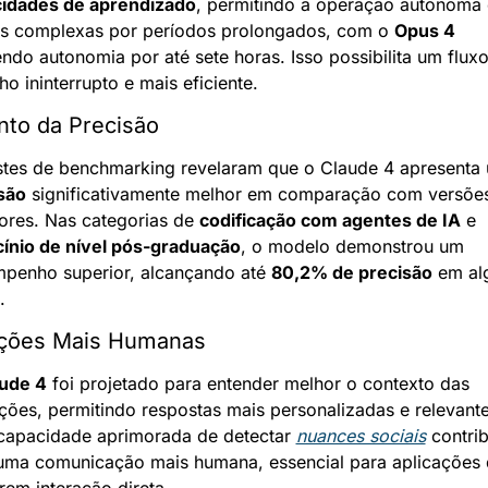
idades de aprendizado
, permitindo a operação autônoma 
as complexas por períodos prolongados, com o 
Opus 4
ndo autonomia por até sete horas. Isso possibilita um fluxo
ho ininterrupto e mais eficiente.
to da Precisão
são
 significativamente melhor em comparação com versões
iores. Nas categorias de 
codificação com agentes de IA
 e 
cínio de nível pós-graduação
, o modelo demonstrou um 
penho superior, alcançando até 
80,2% de precisão
 em al
.
ações Mais Humanas
ude 4
 foi projetado para entender melhor o contexto das 
ações, permitindo respostas mais personalizadas e relevantes
capacidade aprimorada de detectar 
nuances sociais
 contrib
uma comunicação mais humana, essencial para aplicações 
rem interação direta.