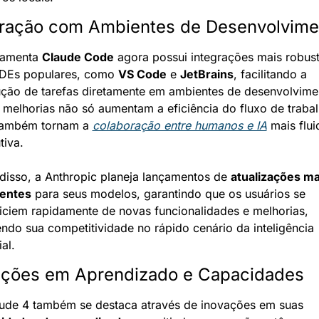
gração com Ambientes de Desenvolvime
ramenta 
Claude Code
 agora possui integrações mais robust
DEs populares, como 
VS Code
 e 
JetBrains
, facilitando a 
ção de tarefas diretamente em ambientes de desenvolvimen
 melhorias não só aumentam a eficiência do fluxo de trabalh
ambém tornam a 
colaboração entre humanos e IA
 mais flui
tiva.
disso, a Anthropic planeja lançamentos de 
atualizações mai
entes
 para seus modelos, garantindo que os usuários se 
iciem rapidamente de novas funcionalidades e melhorias, 
ndo sua competitividade no rápido cenário da inteligência 
ial.
ações em Aprendizado e Capacidades
O Claude 4 também se destaca através de inovações em suas 