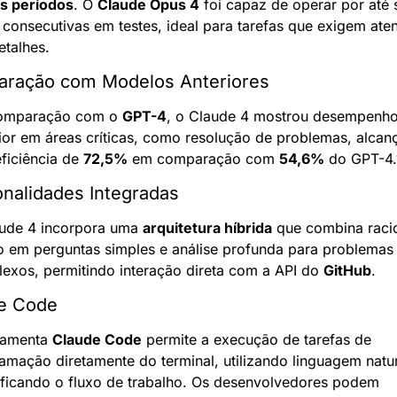
s períodos
. O 
Claude Opus 4
 foi capaz de operar por até s
 consecutivas em testes, ideal para tarefas que exigem aten
etalhes.
ração com Modelos Anteriores
omparação com o 
GPT-4
, o Claude 4 mostrou desempenho
ior em áreas críticas, como resolução de problemas, alcan
ficiência de 
72,5%
 em comparação com 
54,6%
 do GPT-4.
onalidades Integradas
ude 4 incorpora uma 
arquitetura híbrida
 que combina racio
o em perguntas simples e análise profunda para problemas 
exos, permitindo interação direta com a API do 
GitHub
.
e Code
ramenta 
Claude Code
 permite a execução de tarefas de 
amação diretamente do terminal, utilizando linguagem natura
ificando o fluxo de trabalho. Os desenvolvedores podem 