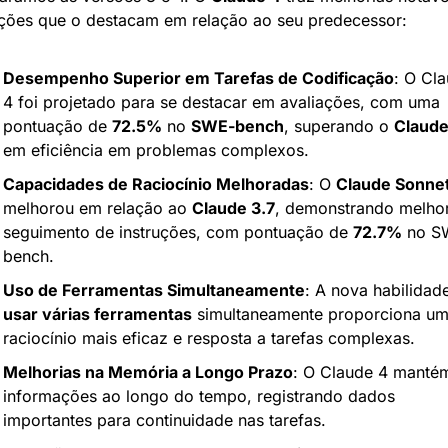
ções que o destacam em relação ao seu predecessor:
Desempenho Superior em Tarefas de Codificação
: O Cla
4 foi projetado para se destacar em avaliações, com uma 
pontuação de 
72.5%
 no 
SWE-bench
, superando o 
Claude
em eficiência em problemas complexos.
Capacidades de Raciocínio Melhoradas
: O 
Claude Sonne
melhorou em relação ao 
Claude 3.7
, demonstrando melhor
seguimento de instruções, com pontuação de 
72.7%
 no S
bench.
Uso de Ferramentas Simultaneamente
usar várias ferramentas
 simultaneamente proporciona um
raciocínio mais eficaz e resposta a tarefas complexas.
Melhorias na Memória a Longo Prazo
: O Claude 4 mantém
informações ao longo do tempo, registrando dados 
importantes para continuidade nas tarefas.