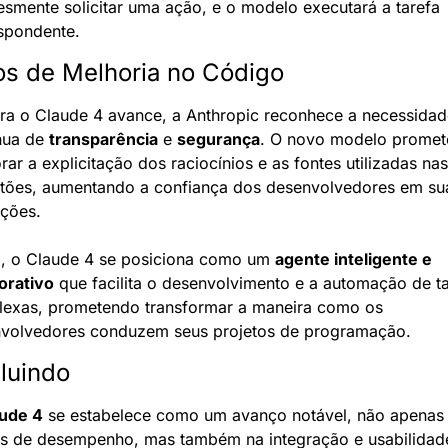
esmente solicitar uma ação, e o modelo executará a tarefa 
spondente.
os de Melhoria no Código
a o Claude 4 avance, a Anthropic reconhece a necessidade
nua de 
transparência
 e 
segurança
. O novo modelo promete
ar a explicitação dos raciocínios e as fontes utilizadas nas 
tões, aumentando a confiança dos desenvolvedores em sua
ções.
, o Claude 4 se posiciona como um 
agente inteligente e 
orativo
 que facilita o desenvolvimento e a automação de ta
exas, prometendo transformar a maneira como os 
volvedores conduzem seus projetos de programação.
luindo
ude 4
 se estabelece como um avanço notável, não apenas 
s de desempenho, mas também na integração e usabilidade