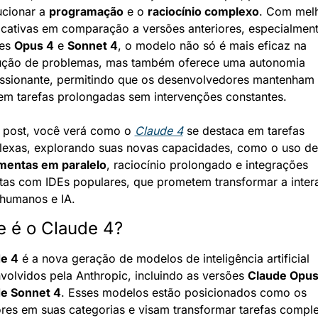
ucionar a 
programação
 e o 
raciocínio complexo
. Com melh
ficativas em comparação a versões anteriores, especialment
es 
Opus 4
 e 
Sonnet 4
, o modelo não só é mais eficaz na 
ução de problemas, mas também oferece uma autonomia 
ssionante, permitindo que os desenvolvedores mantenham 
em tarefas prolongadas sem intervenções constantes.
 post, você verá como o 
Claude 4
 se destaca em tarefas 
comple
mentas em paralelo
, raciocínio prolongado e integrações 
tas com IDEs populares, que prometem transformar a intera
 humanos e IA.
e é o Claude 4?
e 4
 é a nova geração de modelos de inteligência artificial 
volvidos pela Anthropic, incluindo as versões 
Claude Opus
e Sonnet 4
. Esses modelos estão posicionados como os 
res em suas categorias e visam transformar tarefas comple