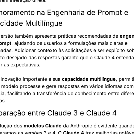
moramento na Engenharia de Prompt e 
cidade Multilíngue
versão também apresenta práticas recomendadas de 
engen
rompt
, ajudando os usuários a formulações mais claras e 
adas. Adicionar contexto às solicitações e ser explícito sob
to desejado das respostas garante que o Claude 4 entenda 
r as expectativas.
 inovação importante é sua 
capacidade multilíngue
, permit
 modelo processe e gere respostas em vários idiomas com 
ia, facilitando a transferência de conhecimento entre difere
as.
aração entre Claude 3 e Claude 4
lução dos 
modelos Claude
 da Anthropic é evidente quando
ramos as versões 3 e 4. O 
Claude 4
 traz melhorias notávei